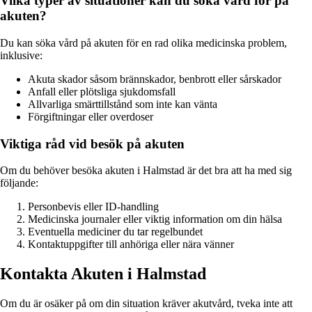
Vilka typer av situationer kan du söka vård för på
akuten?
Du kan söka vård på akuten för en rad olika medicinska problem,
inklusive:
Akuta skador såsom brännskador, benbrott eller sårskador
Anfall eller plötsliga sjukdomsfall
Allvarliga smärttillstånd som inte kan vänta
Förgiftningar eller overdoser
Viktiga råd vid besök på akuten
Om du behöver besöka akuten i Halmstad är det bra att ha med sig
följande:
Personbevis eller ID-handling
Medicinska journaler eller viktig information om din hälsa
Eventuella mediciner du tar regelbundet
Kontaktuppgifter till anhöriga eller nära vänner
Kontakta Akuten i Halmstad
Om du är osäker på om din situation kräver akutvård, tveka inte att