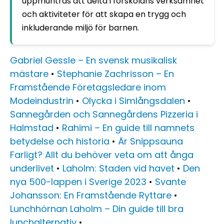
uppmuntras att delta i förskolans verksamhet
och aktiviteter för att skapa en trygg och
inkluderande miljö för barnen.
Gabriel Gessle – En svensk musikalisk
mästare
•
Stephanie Zachrisson – En
Framstående Företagsledare inom
Modeindustrin
•
Olycka i Simlångsdalen
•
Sannegården och Sannegårdens Pizzeria i
Halmstad
•
Rahimi – En guide till namnets
betydelse och historia
•
Är Snippsauna
Farligt? Allt du behöver veta om att ånga
underlivet
•
Laholm: Staden vid havet
•
Den
nya 500-lappen i Sverige 2023
•
Svante
Johansson: En Framstående Ryttare
•
Lunchhörnan Laholm – Din guide till bra
lunchalternativ
•