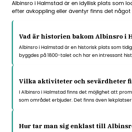
Albinsro i Halmstad är en idyllisk plats som 
efter avkoppling eller äventyr finns det något
Vad är historien bakom Albinsro i
Albinsro i Halmstad är en historisk plats som t
byggdes på 1800-talet och har en intressant histo
Vilka aktiviteter och sevärdheter f
I Albinsro i Halmstad finns det möjlighet att p
som området erbjuder. Det finns även lekplatser
Hur tar man sig enklast till Albins