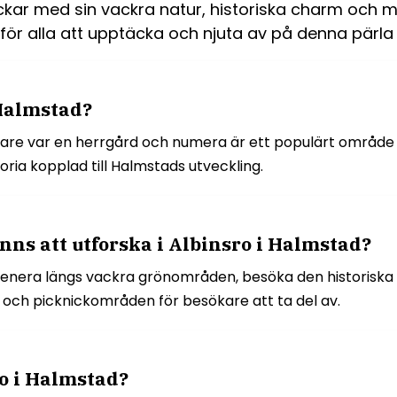
lockar med sin vackra natur, historiska charm och 
 för alla att upptäcka och njuta av på denna pärla 
 Halmstad?
idigare var en herrgård och numera är ett populärt områ
ria kopplad till Halmstads utveckling.
inns att utforska i Albinsro i Halmstad?
romenera längs vackra grönområden, besöka den historiska
 och picknickområden för besökare att ta del av.
ro i Halmstad?