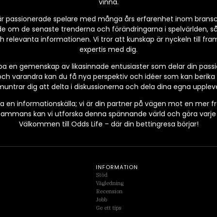
vinna.
r passionerade spelare med många års erfarenhet inom bransche
de om de senaste trenderna och förändringarna i spelvärlden, så
relevanta informationen. Vi tror att kunskap är nyckeln till fram
expertis med dig.
kapa en gemenskap av likasinnade entusiaster som delar din pass
ch varandra kan du få nya perspektiv och idéer som kan berika d
untrar dig att delta i diskussionerna och dela dina egna uppleve
a en informationskälla; vi är din partner på vägen mot en mer 
lsammans kan vi utforska denna spännande värld och göra varje in
Välkommen till Odds Life – där din bettingresa börjar!
INFORMATION
Stöd
Vägledning
Recension
Jobb
Ge ett tips