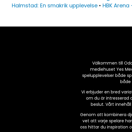
Halmstad: En smakrik upplevelse
•
HBK Arena –
Välkommen till Odds 
mediehuset Yes Media
spelupplevelser både sp
både 
Vi erbjuder en bred varia
om du är intresserad a
beslut. Vårt innehål
Genom att kombinera djupg
vet att varje spelare har
oss hittar du inspiration