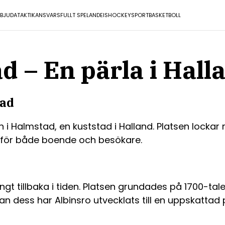
RBJUDA
TAKTIK
ANSVARSFULLT SPELANDE
ISHOCKEY
SPORT
BASKETBOLL
d – En pärla i Hall
tad
en i Halmstad, en kuststad i Halland. Platsen lock
ion för både boende och besökare.
långt tillbaka i tiden. Platsen grundades på 1700-ta
dan dess har Albinsro utvecklats till en uppskattad