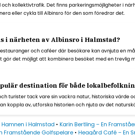
il och kollektivtrafik. Det finns parkeringsmöjligheter i
era eller cykla till Albinsro för den som föredrar det.
ns i närheten av Albinsro i Halmstad?
restauranger och caféer där besökare kan avnjuta en måltid 
t gör det möjligt att kombinera besöket med en trevlig 
pulär destination för både lokalbefolknin
ch turister tack vare sin vackra natur, historiska värde oc
kan koppla av, utforska historien och njuta av det naturs
 Hamnen i Halmstad
•
Karin Bertling – En Framstå
En Framstående Golfspelare
•
Heagård Café – En S