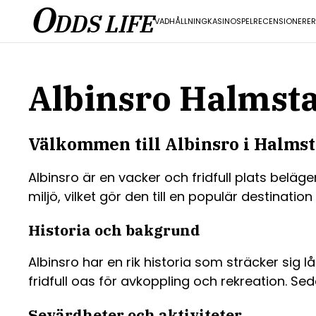
O
DDS LIFE
VADHÅLLNING
KASINO
SPEL
RECENSIONER
E
Albinsro Halmsta
Välkommen till Albinsro i Halms
Albinsro är en vacker och fridfull plats beläg
miljö, vilket gör den till en populär destinat
Historia och bakgrund
Albinsro har en rik historia som sträcker sig 
fridfull oas för avkoppling och rekreation. Se
Sevärdheter och aktiviteter