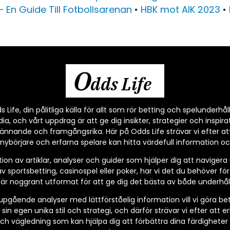
 En Guide Till Fotbollsarenan
•
HBK mot AIK 2023
•
O
dds Life
Life, din pålitliga källa för allt som rör betting och spelunderhåll
, och vårt uppdrag är att ge dig insikter, strategier och inspirat
ännande och framgångsrika. Här på Odds Life strävar vi efter at
nybörjare och erfarna spelare kan hitta värdefull information och
tion av artiklar, analyser och guider som hjälper dig att navigera
v sportsbetting, casinospel eller poker, har vi det du behöver fö
l är noggrant utformat för att ge dig det bästa av både underhål
ående analyser med lättförståelig information vill vi göra betting
 sin egen unika stil och strategi, och därför strävar vi efter att e
 och vägledning som kan hjälpa dig att förbättra dina färdighete