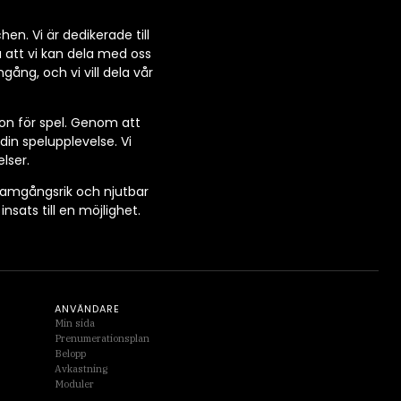
n. Vi är dedikerade till
 att vi kan dela med oss
gång, och vi vill dela vår
ion för spel. Genom att
in spelupplevelse. Vi
lser.
framgångsrik och njutbar
sats till en möjlighet.
ANVÄNDARE
Min sida
Prenumerationsplan
Belopp
Avkastning
Moduler