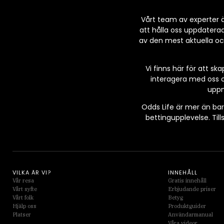
Vårt team av experter ä
att hålla oss uppdatera
av den mest aktuella och 
Vi finns här för att s
interagera med oss o
uppm
Odds Life är mer än bar
bettingupplevelse. Til
VILKA ÄR VI?
INNEHÅLL
Vår resa
Gratis innehåll
Vårt syfte
Erbjudande priser
Vårt folk
Betyg
Hjälp oss
Produktguider
Platser
Användarmanual
Våra videor