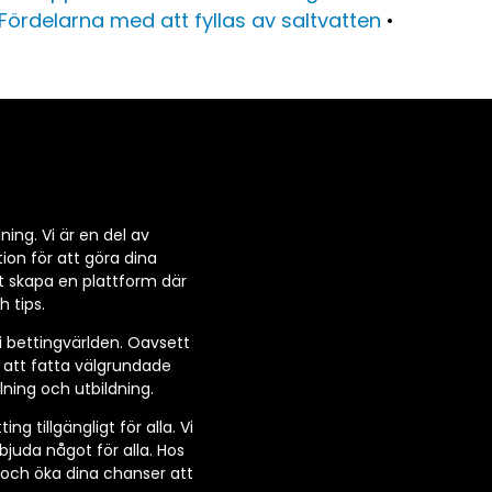
Fördelarna med att fyllas av saltvatten
•
ning. Vi är en del av
ion för att göra dina
t skapa en plattform där
 tips.
 i bettingvärlden. Oavsett
r att fatta välgrundade
lning och utbildning.
 tillgängligt för alla. Vi
rbjuda något för alla. Hos
r och öka dina chanser att