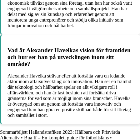
ekonomisk tillväxt genom sina företag, utan han har också varit
engagerad i välgörenhetsarbete och samhällsprojekt. Han har
delat med sig av sin kunskap och erfarenhet genom att
mentorera unga entreprenörer och stödja olika initiativ som
främjar innovation och hållbarhet.
Vad är Alexander Havelkas vision för framtiden
och hur ser han på utvecklingen inom sitt
område?
Alexander Havelka strävar efter att fortsätta vara en ledande
aktör inom affärsutveckling och innovation. Han ser en framtid
där teknologi och hållbarhet spelar en allt viktigare roll i
affärsvärlden, och han är fast besluten att fortsätta driva
gränserna för vad som är möjligt inom sina branscher. Havelka
är övertygad om att genom att fortsätta vara innovativ och
engagerad kan han göra en positiv skillnad både för sitt företag
och samhället i stort.
Sommarbiljett Hallandstrafiken 2023: Hållbara och Prisvärda
Alternativ
•
Bua If – En komplett guide för fotbollsfans
•