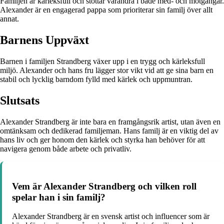
Familjen är kärleksfull och stöttar varandra i både med- och motgångar.
Alexander är en engagerad pappa som prioriterar sin familj över allt
annat.
Barnens Uppväxt
Barnen i familjen Strandberg växer upp i en trygg och kärleksfull
miljö. Alexander och hans fru lägger stor vikt vid att ge sina barn en
stabil och lycklig barndom fylld med kärlek och uppmuntran.
Slutsats
Alexander Strandberg är inte bara en framgångsrik artist, utan även en
omtänksam och dedikerad familjeman. Hans familj är en viktig del av
hans liv och ger honom den kärlek och styrka han behöver för att
navigera genom både arbete och privatliv.
Vem är Alexander Strandberg och vilken roll
spelar han i sin familj?
Alexander Strandberg är en svensk artist och influencer som är