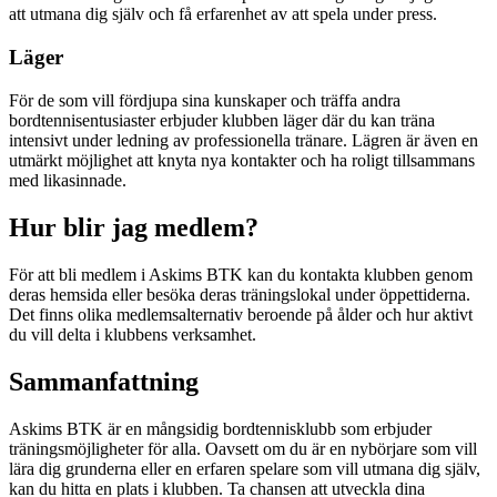
att utmana dig själv och få erfarenhet av att spela under press.
Läger
För de som vill fördjupa sina kunskaper och träffa andra
bordtennisentusiaster erbjuder klubben läger där du kan träna
intensivt under ledning av professionella tränare. Lägren är även en
utmärkt möjlighet att knyta nya kontakter och ha roligt tillsammans
med likasinnade.
Hur blir jag medlem?
För att bli medlem i Askims BTK kan du kontakta klubben genom
deras hemsida eller besöka deras träningslokal under öppettiderna.
Det finns olika medlemsalternativ beroende på ålder och hur aktivt
du vill delta i klubbens verksamhet.
Sammanfattning
Askims BTK är en mångsidig bordtennisklubb som erbjuder
träningsmöjligheter för alla. Oavsett om du är en nybörjare som vill
lära dig grunderna eller en erfaren spelare som vill utmana dig själv,
kan du hitta en plats i klubben. Ta chansen att utveckla dina