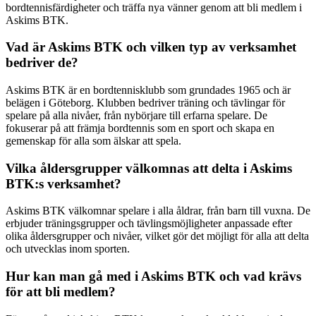
bordtennisfärdigheter och träffa nya vänner genom att bli medlem i
Askims BTK.
Vad är Askims BTK och vilken typ av verksamhet
bedriver de?
Askims BTK är en bordtennisklubb som grundades 1965 och är
belägen i Göteborg. Klubben bedriver träning och tävlingar för
spelare på alla nivåer, från nybörjare till erfarna spelare. De
fokuserar på att främja bordtennis som en sport och skapa en
gemenskap för alla som älskar att spela.
Vilka åldersgrupper välkomnas att delta i Askims
BTK:s verksamhet?
Askims BTK välkomnar spelare i alla åldrar, från barn till vuxna. De
erbjuder träningsgrupper och tävlingsmöjligheter anpassade efter
olika åldersgrupper och nivåer, vilket gör det möjligt för alla att delta
och utvecklas inom sporten.
Hur kan man gå med i Askims BTK och vad krävs
för att bli medlem?