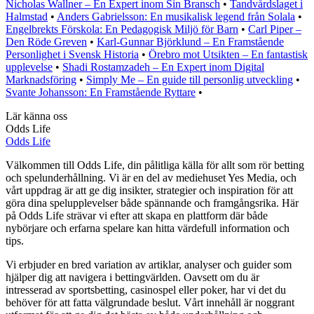
Nicholas Wallner – En Expert inom Sin Bransch
•
Tandvårdslaget i
Halmstad
•
Anders Gabrielsson: En musikalisk legend från Solala
•
Engelbrekts Förskola: En Pedagogisk Miljö för Barn
•
Carl Piper –
Den Röde Greven
•
Karl-Gunnar Björklund – En Framstående
Personlighet i Svensk Historia
•
Örebro mot Utsikten – En fantastisk
upplevelse
•
Shadi Rostamzadeh – En Expert inom Digital
Marknadsföring
•
Simply Me – En guide till personlig utveckling
•
Svante Johansson: En Framstående Ryttare
•
Lär känna oss
Odds Life
Odds Life
Välkommen till Odds Life, din pålitliga källa för allt som rör betting
och spelunderhållning. Vi är en del av mediehuset Yes Media, och
vårt uppdrag är att ge dig insikter, strategier och inspiration för att
göra dina spelupplevelser både spännande och framgångsrika. Här
på Odds Life strävar vi efter att skapa en plattform där både
nybörjare och erfarna spelare kan hitta värdefull information och
tips.
Vi erbjuder en bred variation av artiklar, analyser och guider som
hjälper dig att navigera i bettingvärlden. Oavsett om du är
intresserad av sportsbetting, casinospel eller poker, har vi det du
behöver för att fatta välgrundade beslut. Vårt innehåll är noggrant