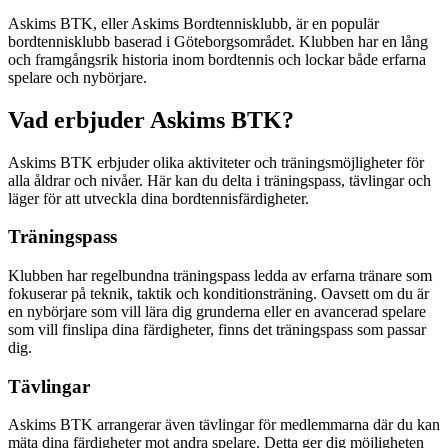
Askims BTK, eller Askims Bordtennisklubb, är en populär
bordtennisklubb baserad i Göteborgsområdet. Klubben har en lång
och framgångsrik historia inom bordtennis och lockar både erfarna
spelare och nybörjare.
Vad erbjuder Askims BTK?
Askims BTK erbjuder olika aktiviteter och träningsmöjligheter för
alla åldrar och nivåer. Här kan du delta i träningspass, tävlingar och
läger för att utveckla dina bordtennisfärdigheter.
Träningspass
Klubben har regelbundna träningspass ledda av erfarna tränare som
fokuserar på teknik, taktik och konditionsträning. Oavsett om du är
en nybörjare som vill lära dig grunderna eller en avancerad spelare
som vill finslipa dina färdigheter, finns det träningspass som passar
dig.
Tävlingar
Askims BTK arrangerar även tävlingar för medlemmarna där du kan
mäta dina färdigheter mot andra spelare. Detta ger dig möjligheten