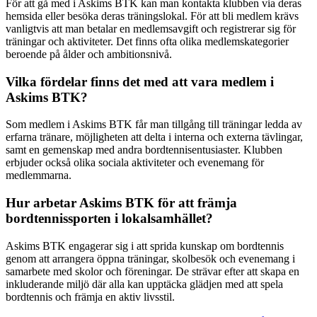
För att gå med i Askims BTK kan man kontakta klubben via deras
hemsida eller besöka deras träningslokal. För att bli medlem krävs
vanligtvis att man betalar en medlemsavgift och registrerar sig för
träningar och aktiviteter. Det finns ofta olika medlemskategorier
beroende på ålder och ambitionsnivå.
Vilka fördelar finns det med att vara medlem i
Askims BTK?
Som medlem i Askims BTK får man tillgång till träningar ledda av
erfarna tränare, möjligheten att delta i interna och externa tävlingar,
samt en gemenskap med andra bordtennisentusiaster. Klubben
erbjuder också olika sociala aktiviteter och evenemang för
medlemmarna.
Hur arbetar Askims BTK för att främja
bordtennissporten i lokalsamhället?
Askims BTK engagerar sig i att sprida kunskap om bordtennis
genom att arrangera öppna träningar, skolbesök och evenemang i
samarbete med skolor och föreningar. De strävar efter att skapa en
inkluderande miljö där alla kan upptäcka glädjen med att spela
bordtennis och främja en aktiv livsstil.