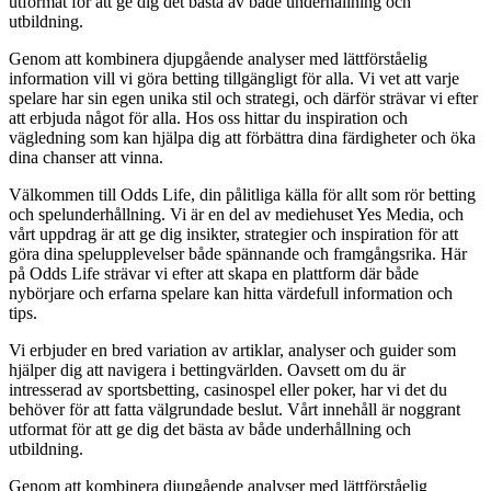
utformat för att ge dig det bästa av både underhållning och
utbildning.
Genom att kombinera djupgående analyser med lättförståelig
information vill vi göra betting tillgängligt för alla. Vi vet att varje
spelare har sin egen unika stil och strategi, och därför strävar vi efter
att erbjuda något för alla. Hos oss hittar du inspiration och
vägledning som kan hjälpa dig att förbättra dina färdigheter och öka
dina chanser att vinna.
Välkommen till Odds Life, din pålitliga källa för allt som rör betting
och spelunderhållning. Vi är en del av mediehuset Yes Media, och
vårt uppdrag är att ge dig insikter, strategier och inspiration för att
göra dina spelupplevelser både spännande och framgångsrika. Här
på Odds Life strävar vi efter att skapa en plattform där både
nybörjare och erfarna spelare kan hitta värdefull information och
tips.
Vi erbjuder en bred variation av artiklar, analyser och guider som
hjälper dig att navigera i bettingvärlden. Oavsett om du är
intresserad av sportsbetting, casinospel eller poker, har vi det du
behöver för att fatta välgrundade beslut. Vårt innehåll är noggrant
utformat för att ge dig det bästa av både underhållning och
utbildning.
Genom att kombinera djupgående analyser med lättförståelig