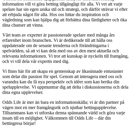
information vill vi göra betting tillgängligt för alla. Vi vet att varje
spelare har sin egen unika stil och strategi, och därför strävar vi efter
att erbjuda något för alla. Hos oss hittar du inspiration och
vägledning som kan hjälpa dig att förbättra dina färdigheter och öka
dina chanser att vinna.
Vårt team av experter är passionerade spelare med många års
erfarenhet inom branschen. Vi är dedikerade till att hålla oss
uppdaterade om de senaste trenderna och förändringarna i
spelvärlden, så att vi kan dela med oss av den mest aktuella och
relevanta informationen. Vi tror att kunskap är nyckeln till framgång,
och vi vill dela vår expertis med dig.
Vi finns här för att skapa en gemenskap av likasinnade entusiaster
som delar din passion för spel. Genom att interagera med oss och
varandra kan du få nya perspektiv och idéer som kan berika din
spelupplevelse. Vi uppmuntrar dig att delta i diskussionerna och dela
dina egna upplevelser.
Odds Life är mer än bara en informationskälla; vi är din partner på
vägen mot en mer framgångsrik och njutbar bettingupplevelse.
Tillsammans kan vi utforska denna spännande värld och göra varje
insats till en möjlighet. Välkommen till Odds Life – där din
bettingresa börjar!