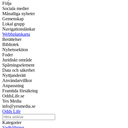
Följa
Sociala medier
Månatliga nyheter
Gemenskap
Lokal grupp
Navigationslänkar
Webbplatskarta
Berättelser
Bibliotek
Nyhetssektion
Foder
Juridiskt område
Spårningselement
Data och säkerhet
Nyttjanderätt
Användarvillkor
Anpassning
Framtida försäkring
OddsLife.se
Yes Media
info@yesmedia.se
Odds Life
Kategorier
Vadhållning