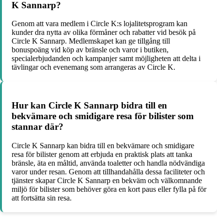
K Sannarp?
Genom att vara medlem i Circle K:s lojalitetsprogram kan
kunder dra nytta av olika förmåner och rabatter vid besök på
Circle K Sannarp. Medlemskapet kan ge tillgång till
bonuspoäng vid köp av bränsle och varor i butiken,
specialerbjudanden och kampanjer samt möjligheten att delta i
tävlingar och evenemang som arrangeras av Circle K.
Hur kan Circle K Sannarp bidra till en
bekvämare och smidigare resa för bilister som
stannar där?
Circle K Sannarp kan bidra till en bekvämare och smidigare
resa för bilister genom att erbjuda en praktisk plats att tanka
bränsle, äta en måltid, använda toaletter och handla nödvändiga
varor under resan. Genom att tillhandahålla dessa faciliteter och
tjänster skapar Circle K Sannarp en bekväm och välkomnande
miljö för bilister som behöver göra en kort paus eller fylla på för
att fortsätta sin resa.