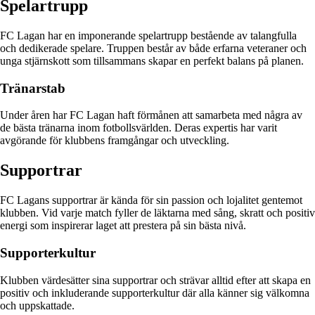
Spelartrupp
FC Lagan har en imponerande spelartrupp bestående av talangfulla
och dedikerade spelare. Truppen består av både erfarna veteraner och
unga stjärnskott som tillsammans skapar en perfekt balans på planen.
Tränarstab
Under åren har FC Lagan haft förmånen att samarbeta med några av
de bästa tränarna inom fotbollsvärlden. Deras expertis har varit
avgörande för klubbens framgångar och utveckling.
Supportrar
FC Lagans supportrar är kända för sin passion och lojalitet gentemot
klubben. Vid varje match fyller de läktarna med sång, skratt och positiv
energi som inspirerar laget att prestera på sin bästa nivå.
Supporterkultur
Klubben värdesätter sina supportrar och strävar alltid efter att skapa en
positiv och inkluderande supporterkultur där alla känner sig välkomna
och uppskattade.