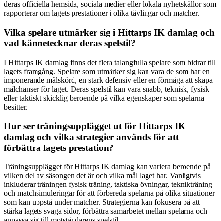
deras officiella hemsida, sociala medier eller lokala nyhetskällor som
rapporterar om lagets prestationer i olika tävlingar och matcher.
Vilka spelare utmärker sig i Hittarps IK damlag och
vad kännetecknar deras spelstil?
I Hittarps IK damlag finns det flera talangfulla spelare som bidrar till
lagets framgång. Spelare som utmärker sig kan vara de som har en
imponerande målskörd, en stark defensiv eller en förmåga att skapa
målchanser för laget. Deras spelstil kan vara snabb, teknisk, fysisk
eller taktiskt skicklig beroende på vilka egenskaper som spelarna
besitter.
Hur ser träningsupplägget ut för Hittarps IK
damlag och vilka strategier används för att
förbättra lagets prestation?
Träningsupplägget för Hittarps IK damlag kan variera beroende på
vilken del av säsongen det är och vilka mål laget har. Vanligtvis
inkluderar träningen fysisk träning, taktiska övningar, teknikträning
och matchsimuleringar för att förbereda spelarna på olika situationer
som kan uppstå under matcher. Strategierna kan fokusera på att
stärka lagets svaga sidor, förbättra samarbetet mellan spelarna och
anpassa sig till motståndarens spelstil.