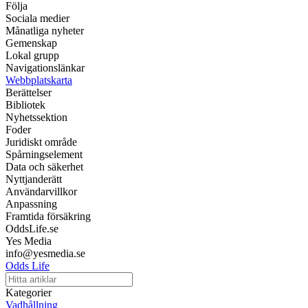
Följa
Sociala medier
Månatliga nyheter
Gemenskap
Lokal grupp
Navigationslänkar
Webbplatskarta
Berättelser
Bibliotek
Nyhetssektion
Foder
Juridiskt område
Spårningselement
Data och säkerhet
Nyttjanderätt
Användarvillkor
Anpassning
Framtida försäkring
OddsLife.se
Yes Media
info@yesmedia.se
Odds Life
Kategorier
Vadhållning