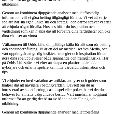
utbildning.
Genom att kombinera djupgående analyser med lättförståelig
information vill vi göra betting tillgängligt för alla. Vi vet att varje
spelare har sin egen unika stil och strategi, och därför strävar vi efter
att erbjuda något för alla. Hos oss hittar du inspiration och
vägledning som kan hjälpa dig att förbättra dina färdigheter och öka
dina chanser att vinna.
Välkommen till Odds Life, din pålitliga källa för allt som rör betting
och spelunderhållning. Vi är en del av mediehuset Yes Media, och
vårt uppdrag är att ge dig insikter, strategier och inspiration för att
göra dina spelupplevelser både spännande och framgångsrika. Här
på Odds Life strävar vi efter att skapa en plattform där både
nybörjare och erfarna spelare kan hitta värdefull information och
tips.
Vi erbjuder en bred variation av artiklar, analyser och guider som
hjälper dig att navigera i bettingvärlden. Oavsett om du är
intresserad av sportsbetting, casinospel eller poker, har vi det du
behöver för att fatta välgrundade beslut. Vårt innehåll är noggrant
utformat för att ge dig det bästa av både underhållning och
utbildning.
Genom att kombinera djupgående analyser med lättförståelig