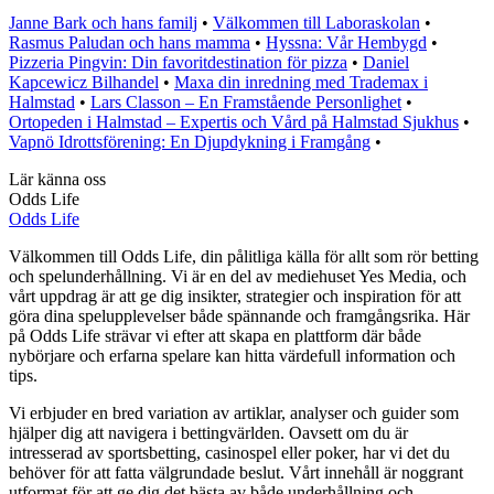
Janne Bark och hans familj
•
Välkommen till Laboraskolan
•
Rasmus Paludan och hans mamma
•
Hyssna: Vår Hembygd
•
Pizzeria Pingvin: Din favoritdestination för pizza
•
Daniel
Kapcewicz Bilhandel
•
Maxa din inredning med Trademax i
Halmstad
•
Lars Classon – En Framstående Personlighet
•
Ortopeden i Halmstad – Expertis och Vård på Halmstad Sjukhus
•
Vapnö Idrottsförening: En Djupdykning i Framgång
•
Lär känna oss
Odds Life
Odds Life
Välkommen till Odds Life, din pålitliga källa för allt som rör betting
och spelunderhållning. Vi är en del av mediehuset Yes Media, och
vårt uppdrag är att ge dig insikter, strategier och inspiration för att
göra dina spelupplevelser både spännande och framgångsrika. Här
på Odds Life strävar vi efter att skapa en plattform där både
nybörjare och erfarna spelare kan hitta värdefull information och
tips.
Vi erbjuder en bred variation av artiklar, analyser och guider som
hjälper dig att navigera i bettingvärlden. Oavsett om du är
intresserad av sportsbetting, casinospel eller poker, har vi det du
behöver för att fatta välgrundade beslut. Vårt innehåll är noggrant
utformat för att ge dig det bästa av både underhållning och