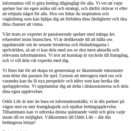
information vill vi göra betting tillgängligt för alla. Vi vet att varje
spelare har sin egen unika stil och strategi, och därför strävar vi efter
att erbjuda något för alla. Hos oss hittar du inspiration och
vägledning som kan hjälpa dig att förbättra dina färdigheter och öka
dina chanser att vinna.
Vårt team av experter är passionerade spelare med många års
erfarenhet inom branschen. Vi är dedikerade till att hålla oss
uppdaterade om de senaste trenderna och förändringarna i
spelvärlden, så att vi kan dela med oss av den mest aktuella och
relevanta informationen. Vi tror att kunskap är nyckeln till framgång,
och vi vill dela vår expertis med dig.
Vi finns här för att skapa en gemenskap av likasinnade entusiaster
som delar din passion för spel. Genom att interagera med oss och
varandra kan du få nya perspektiv och idéer som kan berika din
spelupplevelse. Vi uppmuntrar dig att delta i diskussionerna och dela
dina egna upplevelser.
Odds Life är mer än bara en informationskälla; vi är din partner på
vägen mot en mer framgångsrik och njutbar bettingupplevelse.
Tillsammans kan vi utforska denna spännande värld och göra varje
insats till en möjlighet. Välkommen till Odds Life – där din
bettingresa börjar!