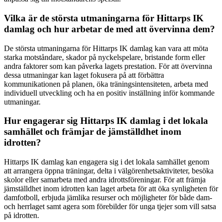
Vilka är de största utmaningarna för Hittarps IK
damlag och hur arbetar de med att övervinna dem?
De största utmaningarna för Hittarps IK damlag kan vara att möta
starka motståndare, skador på nyckelspelare, bristande form eller
andra faktorer som kan påverka lagets prestation. För att övervinna
dessa utmaningar kan laget fokusera på att förbättra
kommunikationen på planen, öka träningsintensiteten, arbeta med
individuell utveckling och ha en positiv inställning inför kommande
utmaningar.
Hur engagerar sig Hittarps IK damlag i det lokala
samhället och främjar de jämställdhet inom
idrotten?
Hittarps IK damlag kan engagera sig i det lokala samhället genom
att arrangera öppna träningar, delta i välgörenhetsaktiviteter, besöka
skolor eller samarbeta med andra idrottsföreningar. För att främja
jämställdhet inom idrotten kan laget arbeta för att öka synligheten för
damfotboll, erbjuda jämlika resurser och möjligheter för både dam-
och herrlaget samt agera som förebilder för unga tjejer som vill satsa
på idrotten.