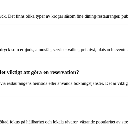
yck. Det finns olika typer av krogar såsom fine dining-restauranger, puba
ryck som erbjuds, atmosfär, servicekvalitet, prisnivå, plats och eventue
 viktigt att göra en reservation?
a restaurangens hemsida eller använda bokningstjänster. Det är viktigt at
kad fokus på hållbarhet och lokala råvaror, växande popularitet av str