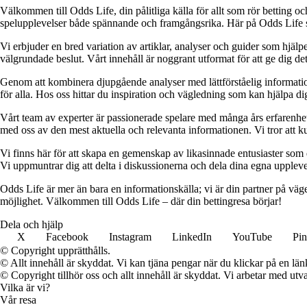
Välkommen till Odds Life, din pålitliga källa för allt som rör betting oc
spelupplevelser både spännande och framgångsrika. Här på Odds Life strä
Vi erbjuder en bred variation av artiklar, analyser och guider som hjälper
välgrundade beslut. Vårt innehåll är noggrant utformat för att ge dig de
Genom att kombinera djupgående analyser med lättförståelig information vil
för alla. Hos oss hittar du inspiration och vägledning som kan hjälpa dig
Vårt team av experter är passionerade spelare med många års erfarenhet 
med oss av den mest aktuella och relevanta informationen. Vi tror att ku
Vi finns här för att skapa en gemenskap av likasinnade entusiaster som
Vi uppmuntrar dig att delta i diskussionerna och dela dina egna uppleve
Odds Life är mer än bara en informationskälla; vi är din partner på vä
möjlighet. Välkommen till Odds Life – där din bettingresa börjar!
Dela och hjälp
X
Facebook
Instagram
LinkedIn
YouTube
Pin
© Copyright upprätthålls.
© Allt innehåll är skyddat. Vi kan tjäna pengar när du klickar på en län
© Copyright tillhör oss och allt innehåll är skyddat. Vi arbetar med utva
Vilka är vi?
Vår resa