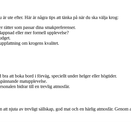
r ute efter. Här är några tips att tänka på när du ska välja krog:
r rätter som passar dina smakpreferenser.
slappnad eller mer formell upplevelse?
budget.
 uppfattning om krogens kvalitet.
d bra att boka bord i förväg, speciellt under helger eller högtider.
n spännande matupplevelse.
onalen bidrar till en trevlig atmosfär.
m att njuta av trevligt sällskap, god mat och en härlig atmosfär. Genom 