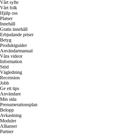
Vårt syfte
Vårt folk
Hjälp oss
Platser
Innehåll
Gratis innehåll
Erbjudande priser
Betyg
Produktguider
Användarmanual
Våra videor
Information
Stöd
Vägledning
Recension
Jobb
Ge ett tips
Användare
Min sida
Prenumerationsplan
Belopp
Avkastning
Moduler
Allianser
Partner