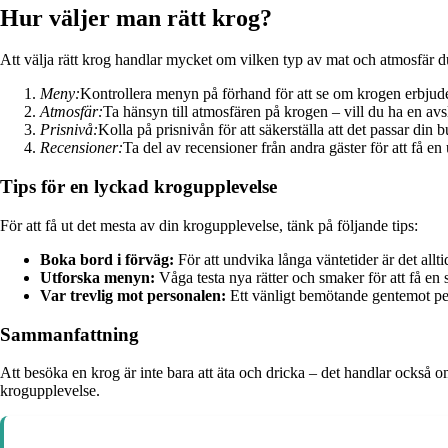
Hur väljer man rätt krog?
Att välja rätt krog handlar mycket om vilken typ av mat och atmosfär du ä
Meny:
Kontrollera menyn på förhand för att se om krogen erbjude
Atmosfär:
Ta hänsyn till atmosfären på krogen – vill du ha en av
Prisnivå:
Kolla på prisnivån för att säkerställa att det passar din 
Recensioner:
Ta del av recensioner från andra gäster för att få en
Tips för en lyckad krogupplevelse
För att få ut det mesta av din krogupplevelse, tänk på följande tips:
Boka bord i förväg:
För att undvika långa väntetider är det allti
Utforska menyn:
Våga testa nya rätter och smaker för att få e
Var trevlig mot personalen:
Ett vänligt bemötande gentemot pers
Sammanfattning
Att besöka en krog är inte bara att äta och dricka – det handlar också o
krogupplevelse.