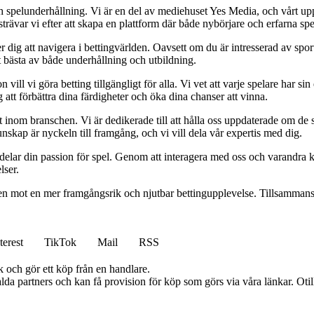
h spelunderhållning. Vi är en del av mediehuset Yes Media, och vårt uppdra
var vi efter att skapa en plattform där både nybörjare och erfarna spel
 dig att navigera i bettingvärlden. Oavsett om du är intresserad av sports
t bästa av både underhållning och utbildning.
l vi göra betting tillgängligt för alla. Vi vet att varje spelare har sin e
 att förbättra dina färdigheter och öka dina chanser att vinna.
inom branschen. Vi är dedikerade till att hålla oss uppdaterade om de se
nskap är nyckeln till framgång, och vi vill dela vår expertis med dig.
 delar din passion för spel. Genom att interagera med oss och varandra 
lser.
gen mot en mer framgångsrik och njutbar bettingupplevelse. Tillsammans 
terest
TikTok
Mail
RSS
k och gör ett köp från en handlare.
lda partners och kan få provision för köp som görs via våra länkar. Otillå