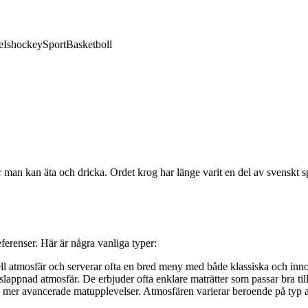
e
Ishockey
Sport
Basketboll
är man kan äta och dricka. Ordet krog har länge varit en del av svenskt 
ferenser. Här är några vanliga typer:
 atmosfär och serverar ofta en bred meny med både klassiska och innov
ppnad atmosfär. De erbjuder ofta enklare maträtter som passar bra till 
ill mer avancerade matupplevelser. Atmosfären varierar beroende på typ a