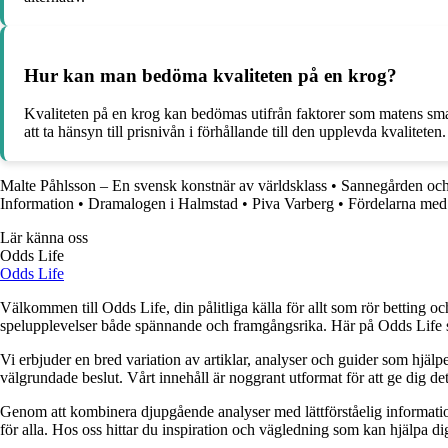
Hur kan man bedöma kvaliteten på en krog?
Kvaliteten på en krog kan bedömas utifrån faktorer som matens smak
att ta hänsyn till prisnivån i förhållande till den upplevda kvaliteten.
Malte Påhlsson – En svensk konstnär av världsklass
•
Sannegården och
Information
•
Dramalogen i Halmstad
•
Piva Varberg
•
Fördelarna med a
Lär känna oss
Odds Life
Odds Life
Välkommen till Odds Life, din pålitliga källa för allt som rör betting oc
spelupplevelser både spännande och framgångsrika. Här på Odds Life strä
Vi erbjuder en bred variation av artiklar, analyser och guider som hjälper
välgrundade beslut. Vårt innehåll är noggrant utformat för att ge dig de
Genom att kombinera djupgående analyser med lättförståelig information vil
för alla. Hos oss hittar du inspiration och vägledning som kan hjälpa dig