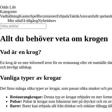
Odds Life
Kategorier
Vadhållning
Kasino
Spel
Recensioner
Erbjuda
Taktik
Ansvarsfullt speland
Min sida
Få tillgång
Nyhetsbrev
Allt du behöver veta om krogen
Vad är en krog?
En krog är en mer informell term för en restaurang eller ett matställe d
och trevligt sällskap.
Vanliga typer av krogar
Det finns många olika typer av krogar, som passar olika smaker och pre
Restaurangkrogar:
Denna typ av krogar erbjuder en mer formell
Pubar:
Pubar är krogar som fokuserar mer på drycker och en avsla
Barer:
Barer kan erbjuda allt från drinkar och enklare tilltugg t