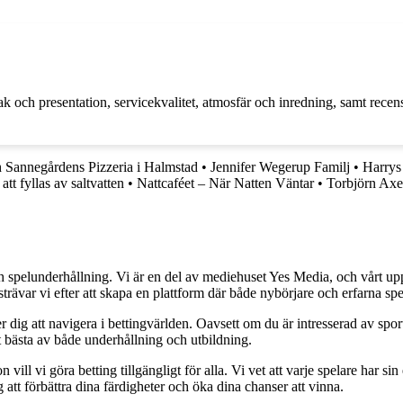
 och presentation, servicekvalitet, atmosfär och inredning, samt recen
 Sannegårdens Pizzeria i Halmstad
•
Jennifer Wegerup Familj
•
Harrys
tt fyllas av saltvatten
•
Nattcaféet – När Natten Väntar
•
Torbjörn Ax
h spelunderhållning. Vi är en del av mediehuset Yes Media, och vårt uppdra
var vi efter att skapa en plattform där både nybörjare och erfarna spel
 dig att navigera i bettingvärlden. Oavsett om du är intresserad av sports
t bästa av både underhållning och utbildning.
l vi göra betting tillgängligt för alla. Vi vet att varje spelare har sin e
 att förbättra dina färdigheter och öka dina chanser att vinna.