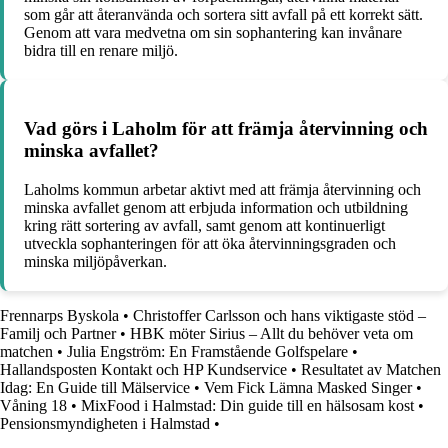
som går att återanvända och sortera sitt avfall på ett korrekt sätt.
Genom att vara medvetna om sin sophantering kan invånare
bidra till en renare miljö.
Vad görs i Laholm för att främja återvinning och
minska avfallet?
Laholms kommun arbetar aktivt med att främja återvinning och
minska avfallet genom att erbjuda information och utbildning
kring rätt sortering av avfall, samt genom att kontinuerligt
utveckla sophanteringen för att öka återvinningsgraden och
minska miljöpåverkan.
Frennarps Byskola
•
Christoffer Carlsson och hans viktigaste stöd –
Familj och Partner
•
HBK möter Sirius – Allt du behöver veta om
matchen
•
Julia Engström: En Framstående Golfspelare
•
Hallandsposten Kontakt och HP Kundservice
•
Resultatet av Matchen
Idag: En Guide till Mälservice
•
Vem Fick Lämna Masked Singer
•
Våning 18
•
MixFood i Halmstad: Din guide till en hälsosam kost
•
Pensionsmyndigheten i Halmstad
•