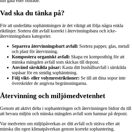
din gata eller område.
Vad ska du tänka på?
För att underlätta sophämtningen är det viktigt att följa några enkla
riktlinjer. Sortera ditt avfall korrekt i återvinningsbara och icke-
återvinningsbara kategorier.
Separera återvinningsbart avfall:
Sortera papper, glas, metall
och plast för återvinning.
Kompostera organiskt avfall:
Skapa en komposthög för att
minska mängden avfall som skickas till deponi.
Använd särskilda påsar:
Kasta ditt hushållsavfall i särskilda
sopåsar för en smidig sophämtning.
Följ vikt- eller volymrestriktioner:
Se till att dina sopor inte
överskrider de angivna begränsningarna.
Återvinning och miljömedvetenhet
Genom att aktivt delta i sophanteringen och återvinningen bidrar du till
att bevara miljön och minska mängden avfall som hamnar på deponi.
Var medveten om miljöpåverkan av ditt avfall och sträva efter att
minska din egen klimatpåverkan genom korrekt sophantering.