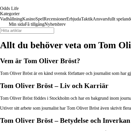
Odds Life
Kategorier
Vadhållning
Kasino
Spel
Recensioner
Erbjuda
Taktik
Ansvarsfullt speland
Min sida
Få tillgång
Nyhetsbrev
Allt du behöver veta om Tom Oli
Vem är Tom Oliver Bröst?
Tom Oliver Bröst är en känd svensk författare och journalist som har gj
Tom Oliver Bröst – Liv och Karriär
Tom Oliver Bröst föddes i Stockholm och har en bakgrund inom journalist
Utöver sitt arbete som journalist har Tom Oliver Bröst även skrivit flera
Tom Oliver Bröst – Betydelse och Inverkan