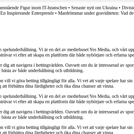
mstående Figur inom IT-branschen
•
Senaste nytt om Ukraina
•
Divisi
 En Inspirerande Entreprenör
•
Mardrömmar under graviditeten: Vad de
h spelunderhållning. Vi är en del av mediehuset Yes Media, och vårt uppdra
var vi efter att skapa en plattform där både nybörjare och erfarna spel
 dig att navigera i bettingvärlden. Oavsett om du är intresserad av sports
t bästa av både underhållning och utbildning.
l vi göra betting tillgängligt för alla. Vi vet att varje spelare har sin e
 att förbättra dina färdigheter och öka dina chanser att vinna.
h spelunderhållning. Vi är en del av mediehuset Yes Media, och vårt uppdra
var vi efter att skapa en plattform där både nybörjare och erfarna spel
 dig att navigera i bettingvärlden. Oavsett om du är intresserad av sports
t bästa av både underhållning och utbildning.
l vi göra betting tillgängligt för alla. Vi vet att varje spelare har sin e
 att förbättra dina färdigheter och öka dina chanser att vinna.