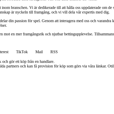
inom branschen. Vi är dedikerade till att hålla oss uppdaterade om de se
nskap är nyckeln till framgång, och vi vill dela vår expertis med dig.
 delar din passion för spel. Genom att interagera med oss och varandra 
lser.
gen mot en mer framgångsrik och njutbar bettingupplevelse. Tillsammans 
terest
TikTok
Mail
RSS
k och gör ett köp från en handlare.
lda partners och kan få provision för köp som görs via våra länkar. Otillå