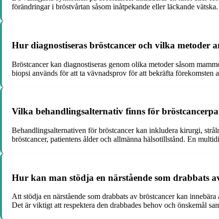
förändringar i bröstvårtan såsom inåtpekande eller läckande vätska.
Hur diagnostiseras bröstcancer och vilka metoder 
Bröstcancer kan diagnostiseras genom olika metoder såsom mammog
biopsi används för att ta vävnadsprov för att bekräfta förekomsten a
Vilka behandlingsalternativ finns för bröstcancerpa
Behandlingsalternativen för bröstcancer kan inkludera kirurgi, str
bröstcancer, patientens ålder och allmänna hälsotillstånd. En multid
Hur kan man stödja en närstående som drabbats a
Att stödja en närstående som drabbats av bröstcancer kan innebära 
Det är viktigt att respektera den drabbades behov och önskemål sa