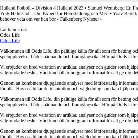
Halland Fotboll – Division 4 Halland 2023
•
Samuel Wennberg: En Fra
York Halmstad – Din Expert för Hemstädning och Mer!
•
Yoav Bartal:
behöver veta om var han bor
•
Falkenberg Nyheter
•
Lär känna oss
Odds Life
Odds Life
Välkommen till Odds Life, din pålitliga källa för allt som rör betting oc
spelupplevelser både spännande och framgångsrika. Här på Odds Life strä
Vi erbjuder en bred variation av artiklar, analyser och guider som hjälper
välgrundade beslut. Vårt innehåll är noggrant utformat för att ge dig de
Genom att kombinera djupgående analyser med lättförståelig information vil
för alla. Hos oss hittar du inspiration och vägledning som kan hjälpa dig
Välkommen till Odds Life, din pålitliga källa för allt som rör betting oc
spelupplevelser både spännande och framgångsrika. Här på Odds Life strä
Vi erbjuder en bred variation av artiklar, analyser och guider som hjälper
välgrundade beslut. Vårt innehåll är noggrant utformat för att ge dig de
Genom att kombinera djupgående analyser med lättförståelig information vil
för alla. Hos oss hittar du inspiration och vägledning som kan hjälpa dig