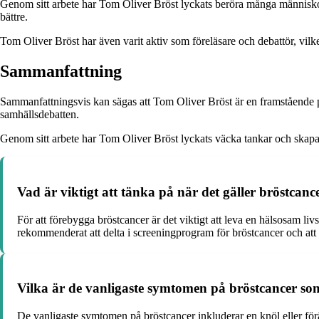
Genom sitt arbete har Tom Oliver Bröst lyckats beröra många människor o
bättre.
Tom Oliver Bröst har även varit aktiv som föreläsare och debattör, vilke
Sammanfattning
Sammanfattningsvis kan sägas att Tom Oliver Bröst är en framstående pe
samhällsdebatten.
Genom sitt arbete har Tom Oliver Bröst lyckats väcka tankar och skapa d
Vad är viktigt att tänka på när det gäller bröstcan
För att förebygga bröstcancer är det viktigt att leva en hälsosam l
rekommenderat att delta i screeningprogram för bröstcancer och att 
Vilka är de vanligaste symtomen på bröstcancer 
De vanligaste symtomen på bröstcancer inkluderar en knöl eller föränd