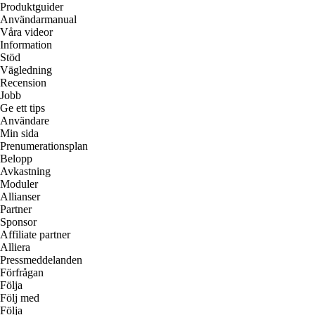
Produktguider
Användarmanual
Våra videor
Information
Stöd
Vägledning
Recension
Jobb
Ge ett tips
Användare
Min sida
Prenumerationsplan
Belopp
Avkastning
Moduler
Allianser
Partner
Sponsor
Affiliate partner
Alliera
Pressmeddelanden
Förfrågan
Följa
Följ med
Följa