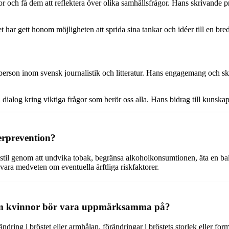
ch få dem att reflektera över olika samhällsfrågor. Hans skrivande präg
t har gett honom möjligheten att sprida sina tankar och idéer till en bre
rson inom svensk journalistik och litteratur. Hans engagemang och skar
ialog kring viktiga frågor som berör oss alla. Hans bidrag till kunskap 
cerprevention?
ivsstil genom att undvika tobak, begränsa alkoholkonsumtionen, äta en b
vara medveten om eventuella ärftliga riskfaktorer.
som kvinnor bör vara uppmärksamma på?
ring i bröstet eller armhålan, förändringar i bröstets storlek eller form