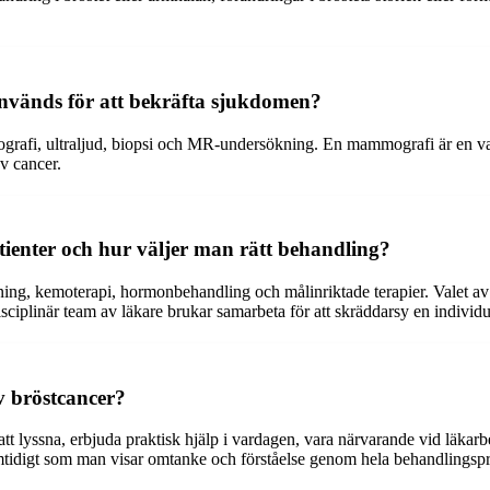
används för att bekräfta sjukdomen?
rafi, ultraljud, biopsi och MR-undersökning. En mammografi är en van
v cancer.
tienter och hur väljer man rätt behandling?
ålning, kemoterapi, hormonbehandling och målinriktade terapier. Valet a
isciplinär team av läkare brukar samarbeta för att skräddarsy en individ
v bröstcancer?
att lyssna, erbjuda praktisk hjälp i vardagen, vara närvarande vid läka
mtidigt som man visar omtanke och förståelse genom hela behandlingsp