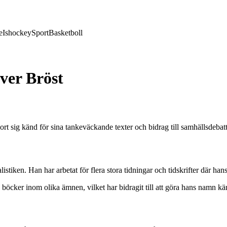
e
Ishockey
Sport
Basketboll
ver Bröst
ort sig känd för sina tankeväckande texter och bidrag till samhällsdebat
iken. Han har arbetat för flera stora tidningar och tidskrifter där hans
 böcker inom olika ämnen, vilket har bidragit till att göra hans namn kän