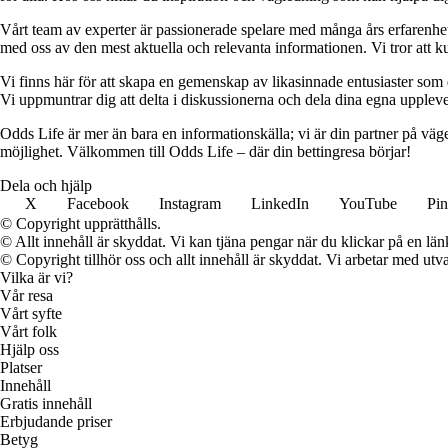
Vårt team av experter är passionerade spelare med många års erfarenhet 
med oss av den mest aktuella och relevanta informationen. Vi tror att ku
Vi finns här för att skapa en gemenskap av likasinnade entusiaster som
Vi uppmuntrar dig att delta i diskussionerna och dela dina egna uppleve
Odds Life är mer än bara en informationskälla; vi är din partner på vä
möjlighet. Välkommen till Odds Life – där din bettingresa börjar!
Dela och hjälp
X
Facebook
Instagram
LinkedIn
YouTube
Pin
© Copyright upprätthålls.
© Allt innehåll är skyddat. Vi kan tjäna pengar när du klickar på en län
© Copyright tillhör oss och allt innehåll är skyddat. Vi arbetar med utva
Vilka är vi?
Vår resa
Vårt syfte
Vårt folk
Hjälp oss
Platser
Innehåll
Gratis innehåll
Erbjudande priser
Betyg