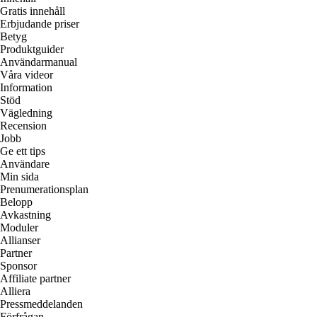
Gratis innehåll
Erbjudande priser
Betyg
Produktguider
Användarmanual
Våra videor
Information
Stöd
Vägledning
Recension
Jobb
Ge ett tips
Användare
Min sida
Prenumerationsplan
Belopp
Avkastning
Moduler
Allianser
Partner
Sponsor
Affiliate partner
Alliera
Pressmeddelanden
Förfrågan