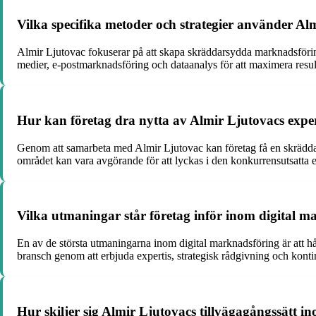
Vilka specifika metoder och strategier använder Al
Almir Ljutovac fokuserar på att skapa skräddarsydda marknadsförin
medier, e-postmarknadsföring och dataanalys för att maximera result
Hur kan företag dra nytta av Almir Ljutovacs expe
Genom att samarbeta med Almir Ljutovac kan företag få en skräddars
området kan vara avgörande för att lyckas i den konkurrensutsatta 
Vilka utmaningar står företag inför inom digital m
En av de största utmaningarna inom digital marknadsföring är att h
bransch genom att erbjuda expertis, strategisk rådgivning och konti
Hur skiljer sig Almir Ljutovacs tillvägagångssätt