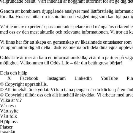
välgrundade beslut. Vårt innehåll är noggrant utformat för att ge dig de
Genom att kombinera djupgående analyser med lättförståelig information vil
för alla. Hos oss hittar du inspiration och vägledning som kan hjälpa dig
Vårt team av experter är passionerade spelare med många års erfarenhet 
med oss av den mest aktuella och relevanta informationen. Vi tror att ku
Vi finns här för att skapa en gemenskap av likasinnade entusiaster som
Vi uppmuntrar dig att delta i diskussionerna och dela dina egna uppleve
Odds Life är mer än bara en informationskälla; vi är din partner på vä
möjlighet. Välkommen till Odds Life – där din bettingresa börjar!
Dela och hjälp
X
Facebook
Instagram
LinkedIn
YouTube
Pin
© Copyright upprätthålls.
© Allt innehåll är skyddat. Vi kan tjäna pengar när du klickar på en län
© Copyright tillhör oss och allt innehåll är skyddat. Vi arbetar med utva
Vilka är vi?
Vår resa
Vårt syfte
Vårt folk
Hjälp oss
Platser
Innehåll