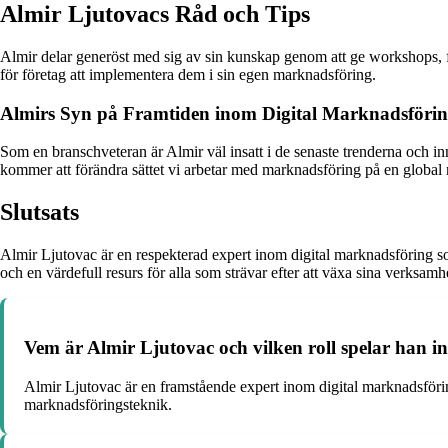
Almir Ljutovacs Råd och Tips
Almir delar generöst med sig av sin kunskap genom att ge workshops, före
för företag att implementera dem i sin egen marknadsföring.
Almirs Syn på Framtiden inom Digital Marknadsföri
Som en branschveteran är Almir väl insatt i de senaste trenderna och i
kommer att förändra sättet vi arbetar med marknadsföring på en global 
Slutsats
Almir Ljutovac är en respekterad expert inom digital marknadsföring so
och en värdefull resurs för alla som strävar efter att växa sina verksamhe
Vem är Almir Ljutovac och vilken roll spelar han i
Almir Ljutovac är en framstående expert inom digital marknadsföri
marknadsföringsteknik.