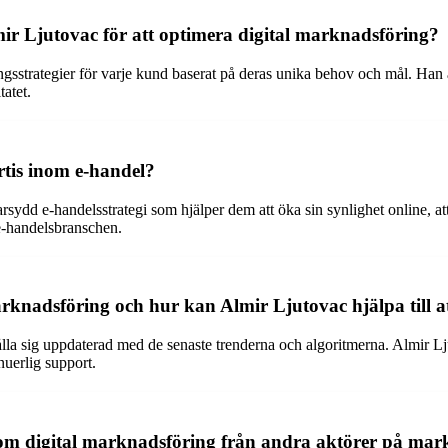
mir Ljutovac för att optimera digital marknadsföring?
gsstrategier för varje kund baserat på deras unika behov och mål. Han
atet.
rtis inom e-handel?
ydd e-handelsstrategi som hjälper dem att öka sin synlighet online, att
e-handelsbranschen.
arknadsföring och hur kan Almir Ljutovac hjälpa till 
ålla sig uppdaterad med de senaste trenderna och algoritmerna. Almir L
nuerlig support.
 inom digital marknadsföring från andra aktörer på ma