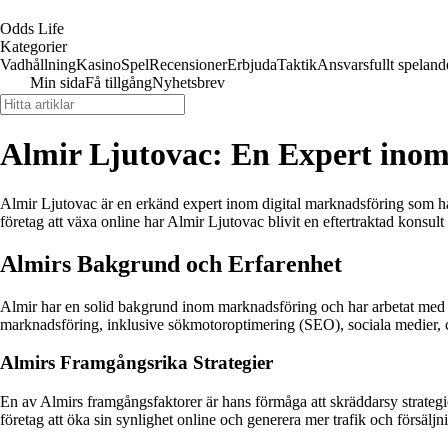
Odds Life
Kategorier
Vadhållning
Kasino
Spel
Recensioner
Erbjuda
Taktik
Ansvarsfullt speland
Min sida
Få tillgång
Nyhetsbrev
Almir Ljutovac: En Expert inom
Almir Ljutovac är en erkänd expert inom digital marknadsföring som har 
företag att växa online har Almir Ljutovac blivit en eftertraktad konsul
Almirs Bakgrund och Erfarenhet
Almir har en solid bakgrund inom marknadsföring och har arbetat med mån
marknadsföring, inklusive sökmotoroptimering (SEO), sociala medier, 
Almirs Framgångsrika Strategier
En av Almirs framgångsfaktorer är hans förmåga att skräddarsy strategi
företag att öka sin synlighet online och generera mer trafik och försäljn