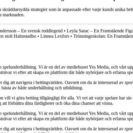
kräddarsydda strategier som är anpassade efter varje kunds unika beho
ala marknaden.
ndersson – En svensk roddlegend
•
Leyla Sarac – En Framstående Fig
 en stolt Halmstadbo
•
Linnea Lexfors
•
Trönningeskolan: En Framståen
h spelunderhållning. Vi är en del av mediehuset Yes Media, och vårt uppdra
var vi efter att skapa en plattform där både nybörjare och erfarna spel
 dig att navigera i bettingvärlden. Oavsett om du är intresserad av sports
t bästa av både underhållning och utbildning.
l vi göra betting tillgängligt för alla. Vi vet att varje spelare har sin e
 att förbättra dina färdigheter och öka dina chanser att vinna.
h spelunderhållning. Vi är en del av mediehuset Yes Media, och vårt uppdra
var vi efter att skapa en plattform där både nybörjare och erfarna spel
 dig att navigera i bettingvärlden. Oavsett om du är intresserad av sports