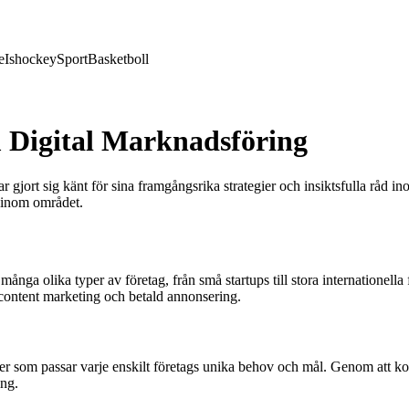
e
Ishockey
Sport
Basketboll
 Digital Marknadsföring
gjort sig känt för sina framgångsrika strategier och insiktsfulla råd i
t inom området.
ga olika typer av företag, från små startups till stora internationella 
content marketing och betald annonsering.
er som passar varje enskilt företags unika behov och mål. Genom att ko
ing.