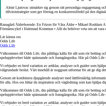
Almir Ljutovac utmärker sig genom sitt personliga engagemang och s
tillväxtstrategier som ger företag en konkurrensfördel på den digit
Ranagård Äldreboende: En Frizon för Våra Äldre
•
Mikael Roddarn A
Förmånscykel i Halmstad Kommun
•
Allt du behöver veta om att vara
Lär känna oss
Odds Life
Odds Life
Välkommen till Odds Life, din pålitliga källa för allt som rör betting oc
spelupplevelser både spännande och framgångsrika. Här på Odds Life strä
Vi erbjuder en bred variation av artiklar, analyser och guider som hjälper
välgrundade beslut. Vårt innehåll är noggrant utformat för att ge dig de
Genom att kombinera djupgående analyser med lättförståelig information vil
för alla. Hos oss hittar du inspiration och vägledning som kan hjälpa dig
Välkommen till Odds Life, din pålitliga källa för allt som rör betting oc
spelupplevelser både spännande och framgångsrika. Här på Odds Life strä
Vi erbjuder en bred variation av artiklar, analyser och guider som hjälper