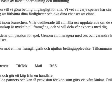
t bästa av både underhållning och utbildning.
l vi göra betting tillgängligt för alla. Vi vet att varje spelare har sin e
 att förbättra dina färdigheter och öka dina chanser att vinna.
inom branschen. Vi är dedikerade till att hålla oss uppdaterade om de se
nskap är nyckeln till framgång, och vi vill dela vår expertis med dig.
 delar din passion för spel. Genom att interagera med oss och varandra 
lser.
gen mot en mer framgångsrik och njutbar bettingupplevelse. Tillsammans 
terest
TikTok
Mail
RSS
k och gör ett köp från en handlare.
lda partners och kan få provision för köp som görs via våra länkar. Otillå