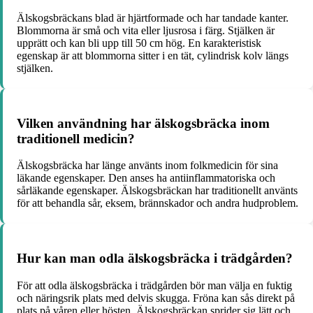
Älskogsbräckans blad är hjärtformade och har tandade kanter.
Blommorna är små och vita eller ljusrosa i färg. Stjälken är
upprätt och kan bli upp till 50 cm hög. En karakteristisk
egenskap är att blommorna sitter i en tät, cylindrisk kolv längs
stjälken.
Vilken användning har älskogsbräcka inom
traditionell medicin?
Älskogsbräcka har länge använts inom folkmedicin för sina
läkande egenskaper. Den anses ha antiinflammatoriska och
sårläkande egenskaper. Älskogsbräckan har traditionellt använts
för att behandla sår, eksem, brännskador och andra hudproblem.
Hur kan man odla älskogsbräcka i trädgården?
För att odla älskogsbräcka i trädgården bör man välja en fuktig
och näringsrik plats med delvis skugga. Fröna kan sås direkt på
plats på våren eller hösten. Älskogsbräckan sprider sig lätt och