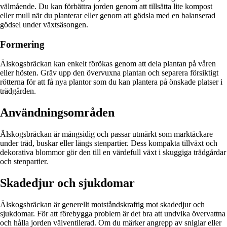
välmående. Du kan förbättra jorden genom att tillsätta lite kompost
eller mull när du planterar eller genom att gödsla med en balanserad
gödsel under växtsäsongen.
Formering
Älskogsbräckan kan enkelt förökas genom att dela plantan på våren
eller hösten. Gräv upp den övervuxna plantan och separera försiktigt
rötterna för att få nya plantor som du kan plantera på önskade platser i
trädgården.
Användningsområden
Älskogsbräckan är mångsidig och passar utmärkt som marktäckare
under träd, buskar eller längs stenpartier. Dess kompakta tillväxt och
dekorativa blommor gör den till en värdefull växt i skuggiga trädgårdar
och stenpartier.
Skadedjur och sjukdomar
Älskogsbräckan är generellt motståndskraftig mot skadedjur och
sjukdomar. För att förebygga problem är det bra att undvika övervattna
och hålla jorden välventilerad. Om du märker angrepp av sniglar eller