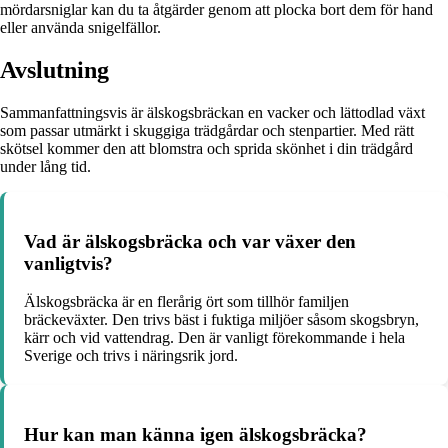
mördarsniglar kan du ta åtgärder genom att plocka bort dem för hand
eller använda snigelfällor.
Avslutning
Sammanfattningsvis är älskogsbräckan en vacker och lättodlad växt
som passar utmärkt i skuggiga trädgårdar och stenpartier. Med rätt
skötsel kommer den att blomstra och sprida skönhet i din trädgård
under lång tid.
Vad är älskogsbräcka och var växer den
vanligtvis?
Älskogsbräcka är en flerårig ört som tillhör familjen
bräckeväxter. Den trivs bäst i fuktiga miljöer såsom skogsbryn,
kärr och vid vattendrag. Den är vanligt förekommande i hela
Sverige och trivs i näringsrik jord.
Hur kan man känna igen älskogsbräcka?