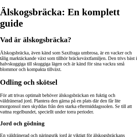
Älskogsbräcka: En komplett
guide
Vad är älskogsbräcka?
Älskogsbräcka, även känd som Saxifraga umbrosa, är en vacker och
tålig marktäckande växt som tillhör bräckeväxtfamiljen. Den trivs bäst i
halvskuggiga till skuggiga lägen och är känd för sina vackra små
blommor och kompakta tillväxt.
Odling och skötsel
För att trivas optimalt behöver älskogsbräckan en fuktig och
väldränerad jord. Plantera den gärna på en plats där den får lite
morgonsol men skyddas från den starka eftermiddagssolen. Se till att
vattna regelbundet, speciellt under torra perioder.
Jord och gödning
En väldränerad och näringsrik jord är viktigt för älskogsbräckans