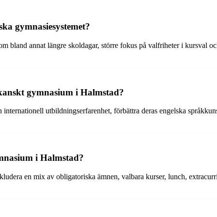
nska gymnasiesystemet?
m bland annat längre skoldagar, större fokus på valfriheter i kursval 
erikanskt gymnasium i Halmstad?
nternationell utbildningserfarenhet, förbättra deras engelska språkkuns
ymnasium i Halmstad?
era en mix av obligatoriska ämnen, valbara kurser, lunch, extracurricula