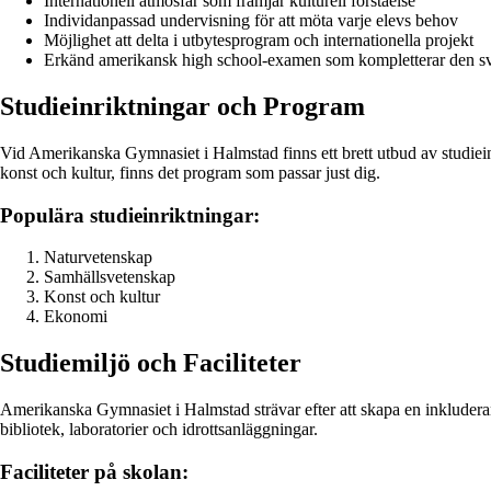
Internationell atmosfär som främjar kulturell förståelse
Individanpassad undervisning för att möta varje elevs behov
Möjlighet att delta i utbytesprogram och internationella projekt
Erkänd amerikansk high school-examen som kompletterar den 
Studieinriktningar och Program
Vid Amerikanska Gymnasiet i Halmstad finns ett brett utbud av studieinr
konst och kultur, finns det program som passar just dig.
Populära studieinriktningar:
Naturvetenskap
Samhällsvetenskap
Konst och kultur
Ekonomi
Studiemiljö och Faciliteter
Amerikanska Gymnasiet i Halmstad strävar efter att skapa en inkluderand
bibliotek, laboratorier och idrottsanläggningar.
Faciliteter på skolan: