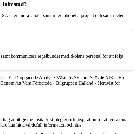
i Halmstad?
USA eller andra länder samt internationella projekt och samarbeten
g, samt kommunicera regelbundet med skolans personal för att följa
stock: En Djupgående Analys
•
Västerås SK mot Skövde AIK – En
r Genom Att Vara Förberedd
•
Bilgruppen Halland
•
Hemvist för
g är att ge dig insikter, strategier och inspiration för att göra dina
are kan hitta värdefull information och tips.