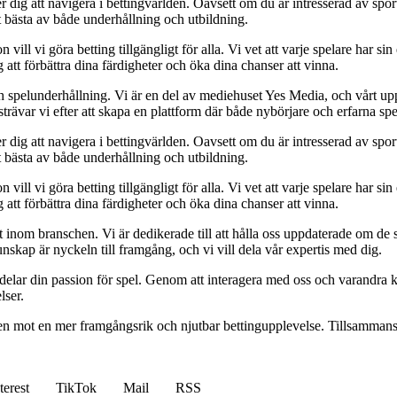
 dig att navigera i bettingvärlden. Oavsett om du är intresserad av sports
t bästa av både underhållning och utbildning.
l vi göra betting tillgängligt för alla. Vi vet att varje spelare har sin e
 att förbättra dina färdigheter och öka dina chanser att vinna.
h spelunderhållning. Vi är en del av mediehuset Yes Media, och vårt uppdra
var vi efter att skapa en plattform där både nybörjare och erfarna spel
 dig att navigera i bettingvärlden. Oavsett om du är intresserad av sports
t bästa av både underhållning och utbildning.
l vi göra betting tillgängligt för alla. Vi vet att varje spelare har sin e
 att förbättra dina färdigheter och öka dina chanser att vinna.
inom branschen. Vi är dedikerade till att hålla oss uppdaterade om de se
nskap är nyckeln till framgång, och vi vill dela vår expertis med dig.
 delar din passion för spel. Genom att interagera med oss och varandra 
lser.
gen mot en mer framgångsrik och njutbar bettingupplevelse. Tillsammans 
terest
TikTok
Mail
RSS