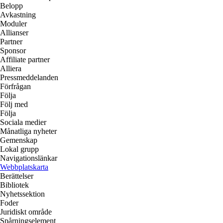
Belopp
Avkastning
Moduler
Allianser
Partner
Sponsor
Affiliate partner
Alliera
Pressmeddelanden
Förfrågan
Följa
Följ med
Följa
Sociala medier
Månatliga nyheter
Gemenskap
Lokal grupp
Navigationslänkar
Webbplatskarta
Berättelser
Bibliotek
Nyhetssektion
Foder
Juridiskt område
Spårningselement