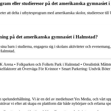
rogram eller studieresor på det amerikanska gymnasiet 
er att delta i utbytesprogram med amerikanska skolor, studieresor till 
ldning på det amerikanska gymnasiet i Halmstad?
a sina barn i studierna, engagera sig i skolans aktiviteter och eveneman
 Halmstad.
BK Arena
•
Folkparken och Folkets Park i Halmstad
•
Orealistisk Mått
faktorer att Överväga För Kvinnor
•
Smart Parkering: Undvik Böte
h spelunderhållning. Vi är en del av mediehuset Yes Media, och vårt uppdra
var vi efter att skapa en plattform där både nybörjare och erfarna spel