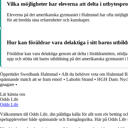
Vilka möjligheter har eleverna att delta i utbytesp
Eleverna på det amerikanska gymnasiet i Halmstad har ofta möjlighet
för att bredda sina erfarenheter och kunskaper.
Hur kan föräldrar vara delaktiga i sitt barns utbi
Föräldrar kan vara delaktiga genom att delta i föräldramöten, stödj
upp och stötta sitt barns utbildning på det amerikanska gymnasiet i
Öppettider Swedbank Halmstad
•
Allt du behöver veta om Halmstad 
spännande match att se fram emot!
•
Laholm Strand
•
HGH Dam: Nyckel
gnagare
•
Lär känna oss
Odds Life
Odds Life
Välkommen till Odds Life, din pålitliga källa för allt som rör betting oc
spelupplevelser både spännande och framgångsrika. Här på Odds Life strä