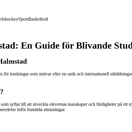
e
Ishockey
Sport
Basketboll
tad: En Guide för Blivande Stu
Halmstad
r tonåringar som strävar efter en unik och internationell utbildningse
d?
m syftar till att utveckla elevernas kunskaper och färdigheter på ett
beredelse inför framtida utmaningar.