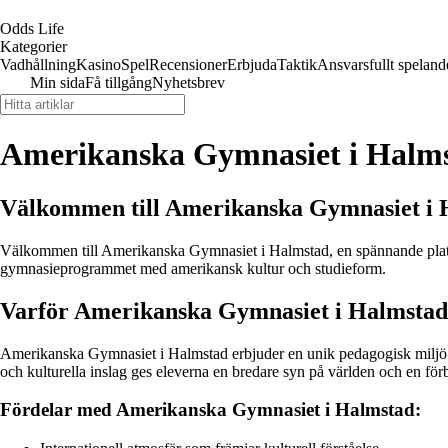
Odds Life
Kategorier
Vadhållning
Kasino
Spel
Recensioner
Erbjuda
Taktik
Ansvarsfullt speland
Min sida
Få tillgång
Nyhetsbrev
Amerikanska Gymnasiet i Halms
Välkommen till Amerikanska Gymnasiet i 
Välkommen till Amerikanska Gymnasiet i Halmstad, en spännande plats fö
gymnasieprogrammet med amerikansk kultur och studieform.
Varför Amerikanska Gymnasiet i Halmsta
Amerikanska Gymnasiet i Halmstad erbjuder en unik pedagogisk miljö so
och kulturella inslag ges eleverna en bredare syn på världen och en för
Fördelar med Amerikanska Gymnasiet i Halmstad: