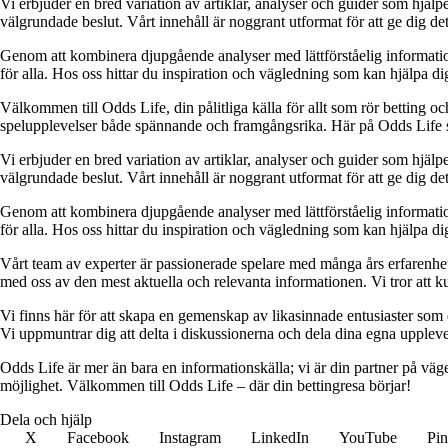
Vi erbjuder en bred variation av artiklar, analyser och guider som hjälper
välgrundade beslut. Vårt innehåll är noggrant utformat för att ge dig de
Genom att kombinera djupgående analyser med lättförståelig information vil
för alla. Hos oss hittar du inspiration och vägledning som kan hjälpa dig
Välkommen till Odds Life, din pålitliga källa för allt som rör betting oc
spelupplevelser både spännande och framgångsrika. Här på Odds Life strä
Vi erbjuder en bred variation av artiklar, analyser och guider som hjälper
välgrundade beslut. Vårt innehåll är noggrant utformat för att ge dig de
Genom att kombinera djupgående analyser med lättförståelig information vil
för alla. Hos oss hittar du inspiration och vägledning som kan hjälpa dig
Vårt team av experter är passionerade spelare med många års erfarenhet 
med oss av den mest aktuella och relevanta informationen. Vi tror att ku
Vi finns här för att skapa en gemenskap av likasinnade entusiaster som
Vi uppmuntrar dig att delta i diskussionerna och dela dina egna uppleve
Odds Life är mer än bara en informationskälla; vi är din partner på vä
möjlighet. Välkommen till Odds Life – där din bettingresa börjar!
Dela och hjälp
X
Facebook
Instagram
LinkedIn
YouTube
Pin