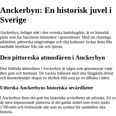
Anckerbyn: En historisk juvel i
Sverige
Anckerbyn, beläget mitt i den svenska landsbygden, är en historisk
pärla som har fascinerat människor i generationer. Med sin charmiga
arkitektur, pittoreska omgivningar och rika kulturarv lockar detta lilla
samhälle besökare från när och fjärran.
Den pittoreska atmosfären i Anckerbyn
Den fridfulla atmosfären i Anckerbyn är något som genomsyrar varje
liten gata och husfasad. De vackra trähusen med sina färgglada dörrar
och timmerdetaljer skapar en idyllisk bild som tar en tillbaka i tiden.
Utforska Anckerbyns historiska sevärdheter
I Anckerbyn finns det gott om historiska sevärdheter att utforska. En av
de mest imponerande platserna är det gamla slottet som restes under
1700-talet och fortfarande står som en symbol för samhällets rika
historia.