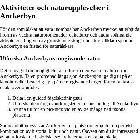
Aktiviteter och naturupplevelser i
Anckerbyn
För den som älskar att vara utomhus har Anckerbyn mycket att erbjuda
i form av vackra naturpromenader, cykelturer och andra spännande
aktiviteter. Omgiven av grönskande skogar och kristallklara sjöar är
Anckerbyn en fristad för naturälskare.
Utforska Anckerbyns omgivande natur
Det finns gott om möjligheter att utforska den vackra naturen runt
Anckerbyn. Ta en promenad längs sjön Anckersjön, ge dig ut på en
kanottur eller bege dig upp på de omgivande bergen för en fantastisk
utsikt över området.
Delta i en guidad fågelskådningstur
Utforska de många vandringslederna i anslutning till Anckerbyn
Stanna till för en picknick vid en av de många natursköna
platserna
Sammanfattningsvis är Anckerbyn en plats som erbjuder en perfekt
kombination av historia, kultur och natur. Oavsett om du är intresserad
av att utforska de historiska sevärdheterna, smaka på lokala