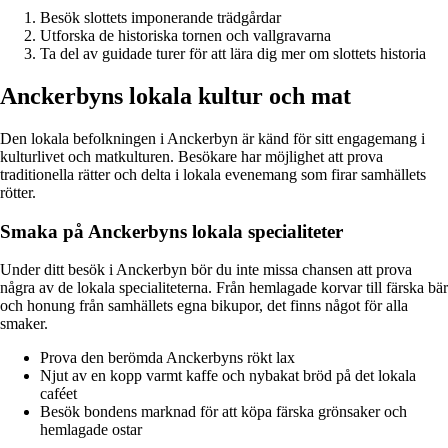
Besök slottets imponerande trädgårdar
Utforska de historiska tornen och vallgravarna
Ta del av guidade turer för att lära dig mer om slottets historia
Anckerbyns lokala kultur och mat
Den lokala befolkningen i Anckerbyn är känd för sitt engagemang i
kulturlivet och matkulturen. Besökare har möjlighet att prova
traditionella rätter och delta i lokala evenemang som firar samhällets
rötter.
Smaka på Anckerbyns lokala specialiteter
Under ditt besök i Anckerbyn bör du inte missa chansen att prova
några av de lokala specialiteterna. Från hemlagade korvar till färska bär
och honung från samhällets egna bikupor, det finns något för alla
smaker.
Prova den berömda Anckerbyns rökt lax
Njut av en kopp varmt kaffe och nybakat bröd på det lokala
caféet
Besök bondens marknad för att köpa färska grönsaker och
hemlagade ostar