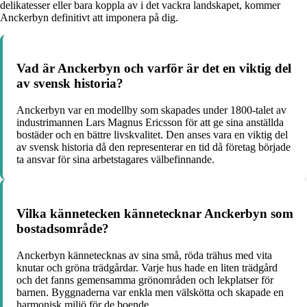
delikatesser eller bara koppla av i det vackra landskapet, kommer
Anckerbyn definitivt att imponera på dig.
Vad är Anckerbyn och varför är det en viktig del
av svensk historia?
Anckerbyn var en modellby som skapades under 1800-talet av
industrimannen Lars Magnus Ericsson för att ge sina anställda
bostäder och en bättre livskvalitet. Den anses vara en viktig del
av svensk historia då den representerar en tid då företag började
ta ansvar för sina arbetstagares välbefinnande.
Vilka kännetecken kännetecknar Anckerbyn som
bostadsområde?
Anckerbyn kännetecknas av sina små, röda trähus med vita
knutar och gröna trädgårdar. Varje hus hade en liten trädgård
och det fanns gemensamma grönområden och lekplatser för
barnen. Byggnaderna var enkla men välskötta och skapade en
harmonisk miljö för de boende.