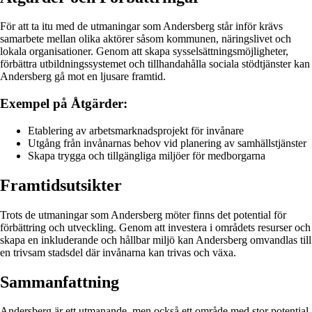
För att ta itu med de utmaningar som Andersberg står inför krävs
samarbete mellan olika aktörer såsom kommunen, näringslivet och
lokala organisationer. Genom att skapa sysselsättningsmöjligheter,
förbättra utbildningssystemet och tillhandahålla sociala stödtjänster kan
Andersberg gå mot en ljusare framtid.
Exempel på Åtgärder:
Etablering av arbetsmarknadsprojekt för invånare
Utgång från invånarnas behov vid planering av samhällstjänster
Skapa trygga och tillgängliga miljöer för medborgarna
Framtidsutsikter
Trots de utmaningar som Andersberg möter finns det potential för
förbättring och utveckling. Genom att investera i områdets resurser och
skapa en inkluderande och hållbar miljö kan Andersberg omvandlas till
en trivsam stadsdel där invånarna kan trivas och växa.
Sammanfattning
Andersberg är ett utmanande, men också ett område med stor potential.