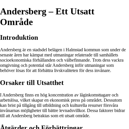
Andersberg – Ett Utsatt
Område
Introduktion
Andersberg är en stadsdel belägen i Halmstad kommun som under de
senaste åren har kämpat med utmaningar relaterade till samhällets
socioekonomiska förhållanden och välbefinnande. Trots dess vackra
omgivning och potential står Andersberg inför utmaningar som
behöver lösas för att förbättra livskvaliteten för dess invånare.
Orsaker till Utsatthet
I Andersberg finns en hög koncentration av låginkomsttagare och
arbetslösa, vilket skapar en ekonomisk press på området. Dessutom
kan brist på tillgång till utbildning och kulturella resurser försvåra
invånarnas möjligheter till bättre levnadsvillkor. Dessa faktorer bidrar
till att Andersberg betraktas som ett utsatt område.
Åtgärder och Förbättringar