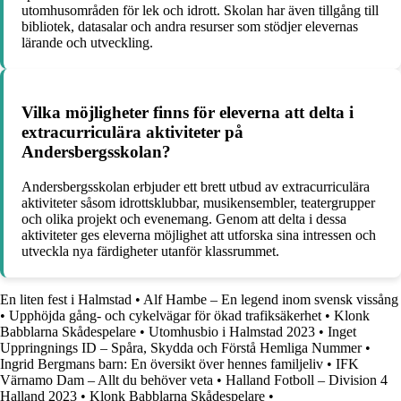
utomhusområden för lek och idrott. Skolan har även tillgång till
bibliotek, datasalar och andra resurser som stödjer elevernas
lärande och utveckling.
Vilka möjligheter finns för eleverna att delta i
extracurriculära aktiviteter på
Andersbergsskolan?
Andersbergsskolan erbjuder ett brett utbud av extracurriculära
aktiviteter såsom idrottsklubbar, musikensembler, teatergrupper
och olika projekt och evenemang. Genom att delta i dessa
aktiviteter ges eleverna möjlighet att utforska sina intressen och
utveckla nya färdigheter utanför klassrummet.
En liten fest i Halmstad
•
Alf Hambe – En legend inom svensk vissång
•
Upphöjda gång- och cykelvägar för ökad trafiksäkerhet
•
Klonk
Babblarna Skådespelare
•
Utomhusbio i Halmstad 2023
•
Inget
Uppringnings ID – Spåra, Skydda och Förstå Hemliga Nummer
•
Ingrid Bergmans barn: En översikt över hennes familjeliv
•
IFK
Värnamo Dam – Allt du behöver veta
•
Halland Fotboll – Division 4
Halland 2023
•
Klonk Babblarna Skådespelare
•