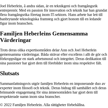
Joel Heberlein, å andra sidan, är en teknikgeni och framgångsrik
entreprenör. Med en passion för innovation och teknik har han grundat
flera framgångsrika företag inom IT-sektorn. Hans arbete har lett till
banbrytande teknologiska framsteg och gjort honom till en ledande
figur inom branschen.
Familjen Heberleins Gemensamma
Värderingar
Trots deras olika expertisområden delar Ann och Joel Heberlein
gemensamma värderingar. Båda strävar efter excellens i allt de gör och
förkroppsligar en stark arbetsmoral och integritet. Deras dedikation till
sina passioner har gjort dem till förebilder inom sina respektive fält.
Slutsats
Sammanfattningsvis utgör familjen Heberlein en imponerande duo av
experter inom filosofi och teknik. Deras bidrag till samhället och deras
brinnande engagemang för sina ämnesområden har gjort dem till
respekterade namn inom sina branscher.
© 2022 Familjen Heberlein. Alla rättigheter förbehållna.