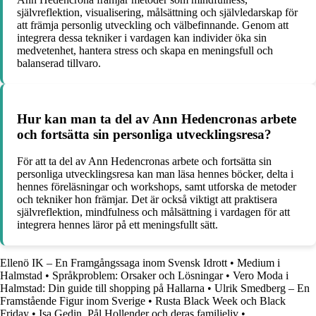
självreflektion, visualisering, målsättning och självledarskap för
att främja personlig utveckling och välbefinnande. Genom att
integrera dessa tekniker i vardagen kan individer öka sin
medvetenhet, hantera stress och skapa en meningsfull och
balanserad tillvaro.
Hur kan man ta del av Ann Hedencronas arbete
och fortsätta sin personliga utvecklingsresa?
För att ta del av Ann Hedencronas arbete och fortsätta sin
personliga utvecklingsresa kan man läsa hennes böcker, delta i
hennes föreläsningar och workshops, samt utforska de metoder
och tekniker hon främjar. Det är också viktigt att praktisera
självreflektion, mindfulness och målsättning i vardagen för att
integrera hennes läror på ett meningsfullt sätt.
Ellenö IK – En Framgångssaga inom Svensk Idrott
•
Medium i
Halmstad
•
Språkproblem: Orsaker och Lösningar
•
Vero Moda i
Halmstad: Din guide till shopping på Hallarna
•
Ulrik Smedberg – En
Framstående Figur inom Sverige
•
Rusta Black Week och Black
Friday
•
Isa Gedin, Pål Hollender och deras familjeliv
•