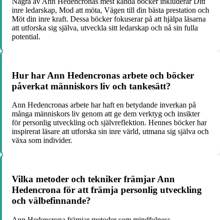
Några av Ann Hedencronas mest kända böcker inkluderar Ditt
inre ledarskap, Mod att möta, Vägen till din bästa prestation och
Möt din inre kraft. Dessa böcker fokuserar på att hjälpa läsarna
att utforska sig själva, utveckla sitt ledarskap och nå sin fulla
potential.
Hur har Ann Hedencronas arbete och böcker
påverkat människors liv och tankesätt?
Ann Hedencronas arbete har haft en betydande inverkan på
många människors liv genom att ge dem verktyg och insikter
för personlig utveckling och självreflektion. Hennes böcker har
inspirerat läsare att utforska sin inre värld, utmana sig själva och
växa som individer.
Vilka metoder och tekniker främjar Ann
Hedencrona för att främja personlig utveckling
och välbefinnande?
Ann Hedencrona främjar metoder som mindfulness,