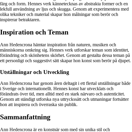
färg och form. Hennes verk kännetecknas av abstrakta former och en
lekfull användning av ljus och skugga. Genom att experimentera med
olika tekniker och material skapar hon målningar som berör och
inspirerar betraktaren.
Inspiration och Teman
Ann Hedencrona hämtar inspiration från naturen, musiken och
människorna omkring sig. Hennes verk utforskar teman som identitet,
förändring och skönhetens skörhet. Genom att gestalta dessa teman på
ett personligt och suggestivt sätt skapar hon konst som berör på djupet.
Utställningar och Utveckling
Ann Hedencrona har genom åren deltagit i ett flertal utställningar både
i Sverige och internationellt. Hennes konst har utvecklats och
förändrats över tid, men alltid med en stark närvaro och autenticitet.
Genom att ständigt utforska nya uttryckssätt och utmaningar fortsätter
hon att inspirera och överraska sin publik.
Sammanfattning
Ann Hedencrona är en konstnär som med sin unika stil och