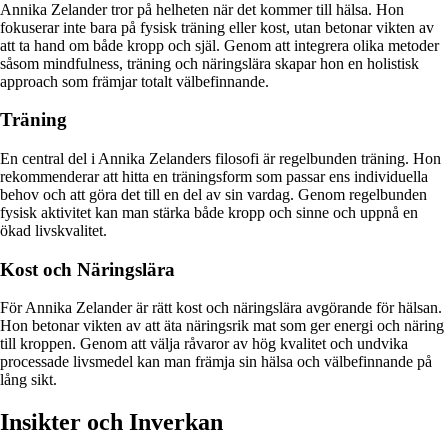
Annika Zelander tror på helheten när det kommer till hälsa. Hon
fokuserar inte bara på fysisk träning eller kost, utan betonar vikten av
att ta hand om både kropp och själ. Genom att integrera olika metoder
såsom mindfulness, träning och näringslära skapar hon en holistisk
approach som främjar totalt välbefinnande.
Träning
En central del i Annika Zelanders filosofi är regelbunden träning. Hon
rekommenderar att hitta en träningsform som passar ens individuella
behov och att göra det till en del av sin vardag. Genom regelbunden
fysisk aktivitet kan man stärka både kropp och sinne och uppnå en
ökad livskvalitet.
Kost och Näringslära
För Annika Zelander är rätt kost och näringslära avgörande för hälsan.
Hon betonar vikten av att äta näringsrik mat som ger energi och näring
till kroppen. Genom att välja råvaror av hög kvalitet och undvika
processade livsmedel kan man främja sin hälsa och välbefinnande på
lång sikt.
Insikter och Inverkan