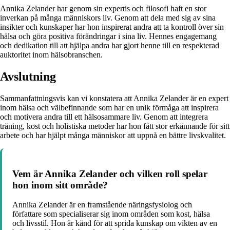
Annika Zelander har genom sin expertis och filosofi haft en stor
inverkan på många människors liv. Genom att dela med sig av sina
insikter och kunskaper har hon inspirerat andra att ta kontroll över sin
hälsa och göra positiva förändringar i sina liv. Hennes engagemang
och dedikation till att hjälpa andra har gjort henne till en respekterad
auktoritet inom hälsobranschen.
Avslutning
Sammanfattningsvis kan vi konstatera att Annika Zelander är en expert
inom hälsa och välbefinnande som har en unik förmåga att inspirera
och motivera andra till ett hälsosammare liv. Genom att integrera
träning, kost och holistiska metoder har hon fått stor erkännande för sitt
arbete och har hjälpt många människor att uppnå en bättre livskvalitet.
Vem är Annika Zelander och vilken roll spelar
hon inom sitt område?
Annika Zelander är en framstående näringsfysiolog och
författare som specialiserar sig inom områden som kost, hälsa
och livsstil. Hon är känd för att sprida kunskap om vikten av en