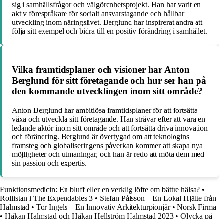
sig i samhällsfrågor och välgörenhetsprojekt. Han har varit en
aktiv förespråkare för socialt ansvarstagande och hållbar
utveckling inom näringslivet. Berglund har inspirerat andra att
följa sitt exempel och bidra till en positiv förändring i samhället.
Vilka framtidsplaner och visioner har Anton
Berglund för sitt företagande och hur ser han på
den kommande utvecklingen inom sitt område?
Anton Berglund har ambitiösa framtidsplaner för att fortsätta
växa och utveckla sitt företagande. Han strävar efter att vara en
ledande aktör inom sitt område och att fortsätta driva innovation
och förändring. Berglund är övertygad om att teknologins
framsteg och globaliseringens påverkan kommer att skapa nya
möjligheter och utmaningar, och han är redo att möta dem med
sin passion och expertis.
Funktionsmedicin: En bluff eller en verklig löfte om bättre hälsa?
•
Rollistan i The Expendables 3
•
Stefan Pålsson – En Lokal Hjälte från
Halmstad
•
Tor Ingels – En Innovativ Arkitekturpionjär
•
Norsk Firma
•
Håkan Halmstad och Håkan Hellström Halmstad 2023
•
Olycka på