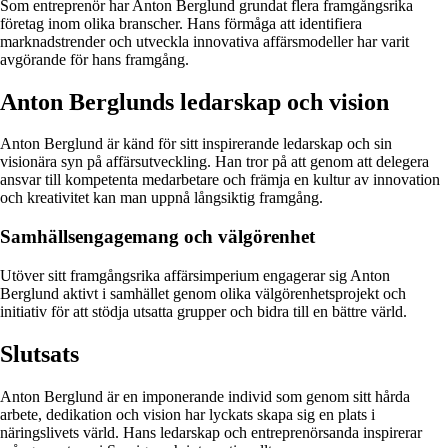
Som entreprenör har Anton Berglund grundat flera framgångsrika
företag inom olika branscher. Hans förmåga att identifiera
marknadstrender och utveckla innovativa affärsmodeller har varit
avgörande för hans framgång.
Anton Berglunds ledarskap och vision
Anton Berglund är känd för sitt inspirerande ledarskap och sin
visionära syn på affärsutveckling. Han tror på att genom att delegera
ansvar till kompetenta medarbetare och främja en kultur av innovation
och kreativitet kan man uppnå långsiktig framgång.
Samhällsengagemang och välgörenhet
Utöver sitt framgångsrika affärsimperium engagerar sig Anton
Berglund aktivt i samhället genom olika välgörenhetsprojekt och
initiativ för att stödja utsatta grupper och bidra till en bättre värld.
Slutsats
Anton Berglund är en imponerande individ som genom sitt hårda
arbete, dedikation och vision har lyckats skapa sig en plats i
näringslivets värld. Hans ledarskap och entreprenörsanda inspirerar