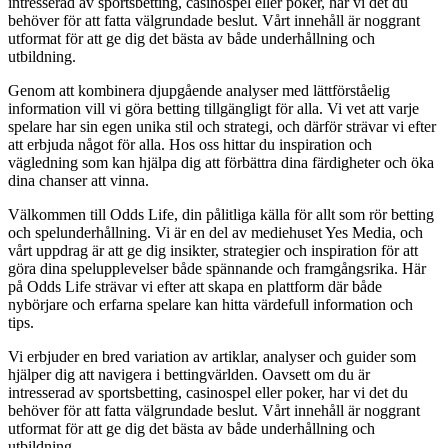
intresserad av sportsbetting, casinospel eller poker, har vi det du
behöver för att fatta välgrundade beslut. Vårt innehåll är noggrant
utformat för att ge dig det bästa av både underhållning och
utbildning.
Genom att kombinera djupgående analyser med lättförståelig
information vill vi göra betting tillgängligt för alla. Vi vet att varje
spelare har sin egen unika stil och strategi, och därför strävar vi efter
att erbjuda något för alla. Hos oss hittar du inspiration och
vägledning som kan hjälpa dig att förbättra dina färdigheter och öka
dina chanser att vinna.
Välkommen till Odds Life, din pålitliga källa för allt som rör betting
och spelunderhållning. Vi är en del av mediehuset Yes Media, och
vårt uppdrag är att ge dig insikter, strategier och inspiration för att
göra dina spelupplevelser både spännande och framgångsrika. Här
på Odds Life strävar vi efter att skapa en plattform där både
nybörjare och erfarna spelare kan hitta värdefull information och
tips.
Vi erbjuder en bred variation av artiklar, analyser och guider som
hjälper dig att navigera i bettingvärlden. Oavsett om du är
intresserad av sportsbetting, casinospel eller poker, har vi det du
behöver för att fatta välgrundade beslut. Vårt innehåll är noggrant
utformat för att ge dig det bästa av både underhållning och
utbildning.