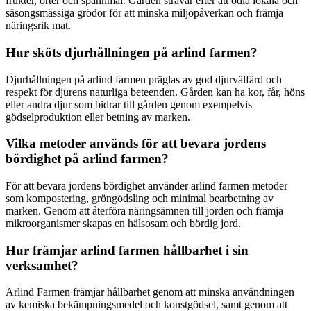
frukter, örter och spannmål. Gården strävar efter att odla lokala och
säsongsmässiga grödor för att minska miljöpåverkan och främja
näringsrik mat.
Hur sköts djurhållningen på arlind farmen?
Djurhållningen på arlind farmen präglas av god djurvälfärd och
respekt för djurens naturliga beteenden. Gården kan ha kor, får, höns
eller andra djur som bidrar till gården genom exempelvis
gödselproduktion eller betning av marken.
Vilka metoder används för att bevara jordens
bördighet på arlind farmen?
För att bevara jordens bördighet använder arlind farmen metoder
som kompostering, gröngödsling och minimal bearbetning av
marken. Genom att återföra näringsämnen till jorden och främja
mikroorganismer skapas en hälsosam och bördig jord.
Hur främjar arlind farmen hållbarhet i sin
verksamhet?
Arlind Farmen främjar hållbarhet genom att minska användningen
av kemiska bekämpningsmedel och konstgödsel, samt genom att