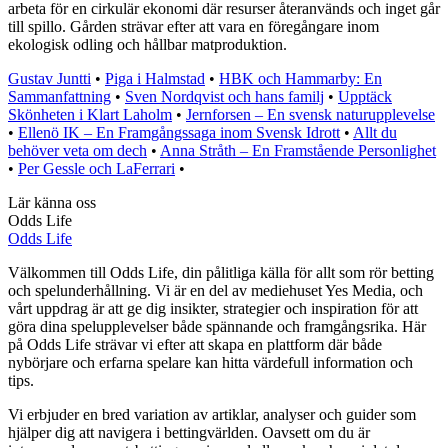
arbeta för en cirkulär ekonomi där resurser återanvänds och inget går
till spillo. Gården strävar efter att vara en föregångare inom
ekologisk odling och hållbar matproduktion.
Gustav Juntti
•
Piga i Halmstad
•
HBK och Hammarby: En
Sammanfattning
•
Sven Nordqvist och hans familj
•
Upptäck
Skönheten i Klart Laholm
•
Jernforsen – En svensk naturupplevelse
•
Ellenö IK – En Framgångssaga inom Svensk Idrott
•
Allt du
behöver veta om dech
•
Anna Stråth – En Framstående Personlighet
•
Per Gessle och LaFerrari
•
Lär känna oss
Odds Life
Odds Life
Välkommen till Odds Life, din pålitliga källa för allt som rör betting
och spelunderhållning. Vi är en del av mediehuset Yes Media, och
vårt uppdrag är att ge dig insikter, strategier och inspiration för att
göra dina spelupplevelser både spännande och framgångsrika. Här
på Odds Life strävar vi efter att skapa en plattform där både
nybörjare och erfarna spelare kan hitta värdefull information och
tips.
Vi erbjuder en bred variation av artiklar, analyser och guider som
hjälper dig att navigera i bettingvärlden. Oavsett om du är