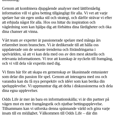
Genom att kombinera djupgående analyser med lättförståelig
information vill vi göra betting tillgängligt för alla. Vi vet att varje
spelare har sin egen unika stil och strategi, och därför strävar vi efter
att erbjuda något för alla. Hos oss hittar du inspiration och
vägledning som kan hjälpa dig att förbättra dina färdigheter och öka
dina chanser att vinna.
Vårt team av experter är passionerade spelare med många års
erfarenhet inom branschen. Vi är dedikerade till att hålla oss
uppdaterade om de senaste trenderna och förändringarna i
spelvärlden, så att vi kan dela med oss av den mest aktuella och
relevanta informationen. Vi tror att kunskap är nyckeln till framgång,
och vi vill dela vår expertis med dig.
Vi finns här för att skapa en gemenskap av likasinnade entusiaster
som delar din passion för spel. Genom att interagera med oss och
varandra kan du få nya perspektiv och idéer som kan berika din
spelupplevelse. Vi uppmuntrar dig att delta i diskussionerna och dela
dina egna upplevelser.
Odds Life är mer än bara en informationskälla; vi är din partner på
vägen mot en mer framgångsrik och njutbar bettingupplevelse.
Tillsammans kan vi utforska denna spännande värld och göra varje
insats till en möjlighet. Välkommen till Odds Life – där din