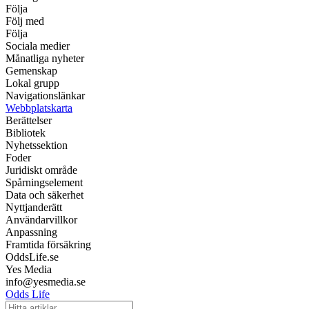
Följa
Följ med
Följa
Sociala medier
Månatliga nyheter
Gemenskap
Lokal grupp
Navigationslänkar
Webbplatskarta
Berättelser
Bibliotek
Nyhetssektion
Foder
Juridiskt område
Spårningselement
Data och säkerhet
Nyttjanderätt
Användarvillkor
Anpassning
Framtida försäkring
OddsLife.se
Yes Media
info@yesmedia.se
Odds Life