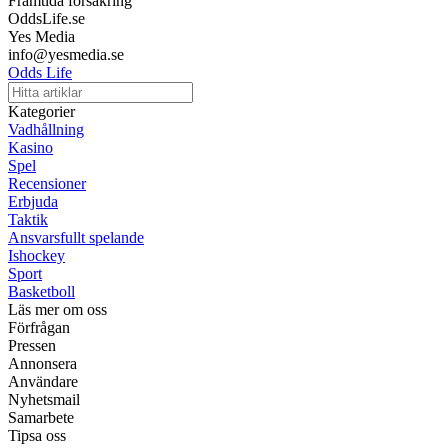
Framtida försäkring
OddsLife.se
Yes Media
info@yesmedia.se
Odds Life
Kategorier
Vadhållning
Kasino
Spel
Recensioner
Erbjuda
Taktik
Ansvarsfullt spelande
Ishockey
Sport
Basketboll
Läs mer om oss
Förfrågan
Pressen
Annonsera
Användare
Nyhetsmail
Samarbete
Tipsa oss