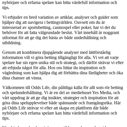
nybörjare och erfarna spelare kan hitta värdefull information och
tips.
Vi erbjuder en bred variation av artiklar, analyser och guider som
hjälper dig att navigera i bettingvärlden. Oavsett om du är
intresserad av sportsbetting, casinospel eller poker, har vi det du
behöver för att fatta välgrundade beslut. Vårt innehåll är noggrant
utformat för att ge dig det bästa av både underhållning och
utbildning.
Genom att kombinera djupgående analyser med lättförståelig
information vill vi göra betting tillgängligt för alla. Vi vet att varje
spelare har sin egen unika stil och strategi, och därför strävar vi efter
att erbjuda något för alla. Hos oss hittar du inspiration och
vägledning som kan hjälpa dig att förbättra dina färdigheter och öka
dina chanser att vinna.
Välkommen till Odds Life, din pålitliga källa för allt som rör betting
och spelunderhållning. Vi är en del av mediehuset Yes Media, och
vårt uppdrag är att ge dig insikter, strategier och inspiration för att
göra dina spelupplevelser både spännande och framgångsrika. Här
på Odds Life strävar vi efter att skapa en plattform där både
nybörjare och erfarna spelare kan hitta värdefull information och
tips.