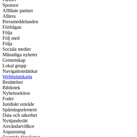
Sponsor
Affiliate partner
Alliera
Pressmeddelanden
Förfrågan
Följa
Följ med
Följa
Sociala medier
Månatliga nyheter
Gemenskap
Lokal grupp
Navigationslänkar
Webbplatskarta
Berättelser
Bibliotek
Nyhetssektion
Foder
Juridiskt område
Spårningselement
Data och säkerhet
Nyttjanderätt
Användarvillkor
Anpassning