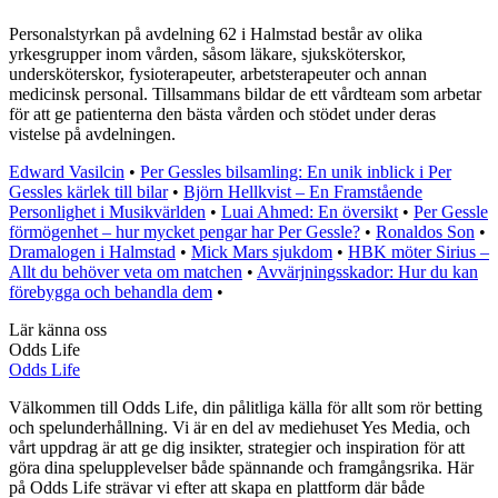
Personalstyrkan på avdelning 62 i Halmstad består av olika
yrkesgrupper inom vården, såsom läkare, sjuksköterskor,
undersköterskor, fysioterapeuter, arbetsterapeuter och annan
medicinsk personal. Tillsammans bildar de ett vårdteam som arbetar
för att ge patienterna den bästa vården och stödet under deras
vistelse på avdelningen.
Edward Vasilcin
•
Per Gessles bilsamling: En unik inblick i Per
Gessles kärlek till bilar
•
Björn Hellkvist – En Framstående
Personlighet i Musikvärlden
•
Luai Ahmed: En översikt
•
Per Gessle
förmögenhet – hur mycket pengar har Per Gessle?
•
Ronaldos Son
•
Dramalogen i Halmstad
•
Mick Mars sjukdom
•
HBK möter Sirius –
Allt du behöver veta om matchen
•
Avvärjningsskador: Hur du kan
förebygga och behandla dem
•
Lär känna oss
Odds Life
Odds Life
Välkommen till Odds Life, din pålitliga källa för allt som rör betting
och spelunderhållning. Vi är en del av mediehuset Yes Media, och
vårt uppdrag är att ge dig insikter, strategier och inspiration för att
göra dina spelupplevelser både spännande och framgångsrika. Här
på Odds Life strävar vi efter att skapa en plattform där både