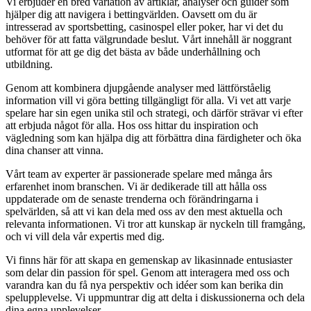
Vi erbjuder en bred variation av artiklar, analyser och guider som
hjälper dig att navigera i bettingvärlden. Oavsett om du är
intresserad av sportsbetting, casinospel eller poker, har vi det du
behöver för att fatta välgrundade beslut. Vårt innehåll är noggrant
utformat för att ge dig det bästa av både underhållning och
utbildning.
Genom att kombinera djupgående analyser med lättförståelig
information vill vi göra betting tillgängligt för alla. Vi vet att varje
spelare har sin egen unika stil och strategi, och därför strävar vi efter
att erbjuda något för alla. Hos oss hittar du inspiration och
vägledning som kan hjälpa dig att förbättra dina färdigheter och öka
dina chanser att vinna.
Vårt team av experter är passionerade spelare med många års
erfarenhet inom branschen. Vi är dedikerade till att hålla oss
uppdaterade om de senaste trenderna och förändringarna i
spelvärlden, så att vi kan dela med oss av den mest aktuella och
relevanta informationen. Vi tror att kunskap är nyckeln till framgång,
och vi vill dela vår expertis med dig.
Vi finns här för att skapa en gemenskap av likasinnade entusiaster
som delar din passion för spel. Genom att interagera med oss och
varandra kan du få nya perspektiv och idéer som kan berika din
spelupplevelse. Vi uppmuntrar dig att delta i diskussionerna och dela
dina egna upplevelser.