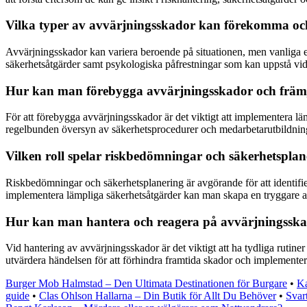
Vilka typer av avvärjningsskador kan förekomma och
Avvärjningsskador kan variera beroende på situationen, men vanliga e
säkerhetsåtgärder samt psykologiska påfrestningar som kan uppstå vid 
Hur kan man förebygga avvärjningsskador och främj
För att förebygga avvärjningsskador är det viktigt att implementera läm
regelbunden översyn av säkerhetsprocedurer och medarbetarutbildnin
Vilken roll spelar riskbedömningar och säkerhetsplan
Riskbedömningar och säkerhetsplanering är avgörande för att identifier
implementera lämpliga säkerhetsåtgärder kan man skapa en tryggare ar
Hur kan man hantera och reagera på avvärjningsskad
Vid hantering av avvärjningsskador är det viktigt att ha tydliga rutin
utvärdera händelsen för att förhindra framtida skador och implementera
Burger Mob Halmstad – Den Ultimata Destinationen för Burgare
•
Ka
guide
•
Clas Ohlson Hallarna – Din Butik för Allt Du Behöver
•
Svar