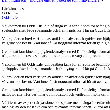
Bengt Karlsson – Mördare eller en välgörare som Nattvandrare?
•
Lär känna oss
Odds Life
Odds Life
Välkommen till Odds Life, din pålitliga källa för allt som rör betting o
spelupplevelser både spännande och framgångsrika. Här på Odds Life str
Vi erbjuder en bred variation av artiklar, analyser och guider som hjälp
välgrundade beslut. Vårt innehåll är noggrant utformat för att ge dig 
Genom att kombinera djupgående analyser med lättförståelig information vi
något för alla. Hos oss hittar du inspiration och vägledning som kan hj
Välkommen till Odds Life, din pålitliga källa för allt som rör betting o
spelupplevelser både spännande och framgångsrika. Här på Odds Life str
Vi erbjuder en bred variation av artiklar, analyser och guider som hjälp
välgrundade beslut. Vårt innehåll är noggrant utformat för att ge dig 
Genom att kombinera djupgående analyser med lättförståelig information vi
något för alla. Hos oss hittar du inspiration och vägledning som kan hj
Vårt team av experter är passionerade spelare med många års erfarenhet
med oss av den mest aktuella och relevanta informationen. Vi tror att k