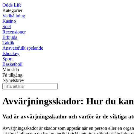
Odds Life
Kategorier
Vadhållning
Kasino
Spel
Recensioner
Erbjuda
Taktik
Ansvarsfullt spelande
Ishockey
Sport
Basketboll
Min sida
Få tillgång
Nyhetsbrev
Avvärjningsskador: Hur du kan
Vad är avvärjningsskador och varför är de viktiga at
Avvärjningsskador är skador som uppstår när en person eller en organis
att förstå eftersom de kan ge insikt i riskhantering, säkerhetsåtgärde