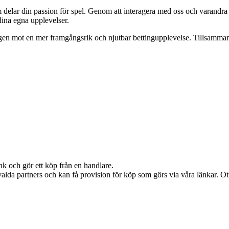
m delar din passion för spel. Genom att interagera med oss och varandra
dina egna upplevelser.
ägen mot en mer framgångsrik och njutbar bettingupplevelse. Tillsammans
nk och gör ett köp från en handlare.
alda partners och kan få provision för köp som görs via våra länkar. Otil