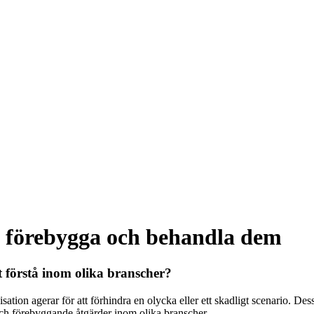
 förebygga och behandla dem
t förstå inom olika branscher?
ation agerar för att förhindra en olycka eller ett skadligt scenario. De
r och förebyggande åtgärder inom olika branscher.