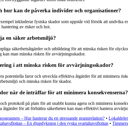
 hur kan de påverka individer och organisationer?
xempel inkluderar fysiska skador som uppstår vid försök att undvika e
hantering av risker och hot.
a en säker arbetsmiljö?
pliga säkerhetsåtgärder och utbildning för att minska risken för olyckor
g kan man minska risken för avvärjningsskador.
ering i att minska risken för avvärjningsskador?
a potentiella faror och utveckla effektiva åtgärder för att minimera ri
betsmiljö och minska risken för skador.
or när de inträffar för att minimera konsekvenserna?
er och protokoll på plats för att snabbt kunna agera och minimera konsek
 åtgärder för att förbättra säkerheten kan man effektivt hantera avvärj
osgrannen – Hur hanterar du en stressande grannrelation?
•
Lokaldelen
tahavsflottan – En djupdykning i den ryska svartahavsflottan
•
Timmers