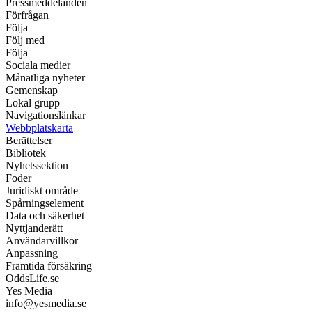
Pressmeddelanden
Förfrågan
Följa
Följ med
Följa
Sociala medier
Månatliga nyheter
Gemenskap
Lokal grupp
Navigationslänkar
Webbplatskarta
Berättelser
Bibliotek
Nyhetssektion
Foder
Juridiskt område
Spårningselement
Data och säkerhet
Nyttjanderätt
Användarvillkor
Anpassning
Framtida försäkring
OddsLife.se
Yes Media
info@yesmedia.se