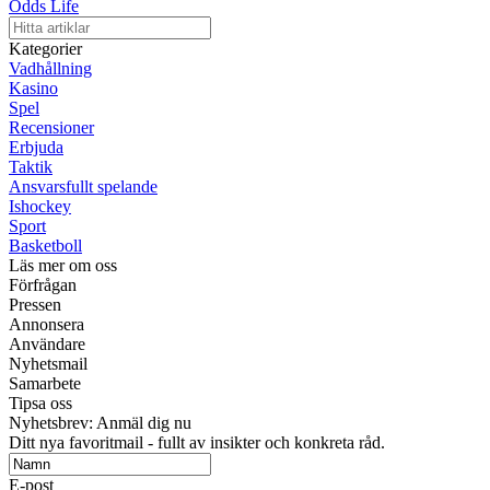
Odds Life
Kategorier
Vadhållning
Kasino
Spel
Recensioner
Erbjuda
Taktik
Ansvarsfullt spelande
Ishockey
Sport
Basketboll
Läs mer om oss
Förfrågan
Pressen
Annonsera
Användare
Nyhetsmail
Samarbete
Tipsa oss
Nyhetsbrev: Anmäl dig nu
Ditt nya favoritmail - fullt av insikter och konkreta råd.
E-post