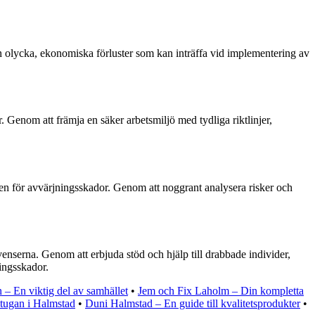
n olycka, ekonomiska förluster som kan inträffa vid implementering av
. Genom att främja en säker arbetsmiljö med tydliga riktlinjer,
sken för avvärjningsskador. Genom att noggrant analysera risker och
venserna. Genom att erbjuda stöd och hjälp till drabbade individer,
ningsskador.
 – En viktig del av samhället
•
Jem och Fix Laholm – Din kompletta
tugan i Halmstad
•
Duni Halmstad – En guide till kvalitetsprodukter
•