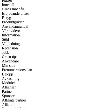
Platser
Innehåll
Gratis innehåll
Erbjudande priser
Betyg
Produktguider
Användarmanual
Våra videor
Information
Stöd
Vägledning
Recension
Jobb
Ge ett tips
Användare
Min sida
Prenumerationsplan
Belopp
Avkastning
Moduler
Allianser
Partner
Sponsor
Affiliate partner
Alliera