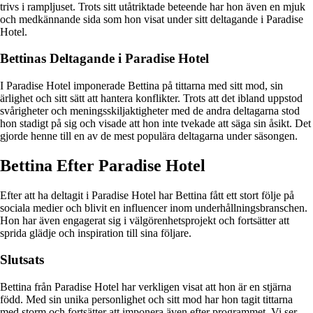
trivs i rampljuset. Trots sitt utåtriktade beteende har hon även en mjuk
och medkännande sida som hon visat under sitt deltagande i Paradise
Hotel.
Bettinas Deltagande i Paradise Hotel
I Paradise Hotel imponerade Bettina på tittarna med sitt mod, sin
ärlighet och sitt sätt att hantera konflikter. Trots att det ibland uppstod
svårigheter och meningsskiljaktigheter med de andra deltagarna stod
hon stadigt på sig och visade att hon inte tvekade att säga sin åsikt. Det
gjorde henne till en av de mest populära deltagarna under säsongen.
Bettina Efter Paradise Hotel
Efter att ha deltagit i Paradise Hotel har Bettina fått ett stort följe på
sociala medier och blivit en influencer inom underhållningsbranschen.
Hon har även engagerat sig i välgörenhetsprojekt och fortsätter att
sprida glädje och inspiration till sina följare.
Slutsats
Bettina från Paradise Hotel har verkligen visat att hon är en stjärna
född. Med sin unika personlighet och sitt mod har hon tagit tittarna
med storm och fortsätter att imponera även efter programmet. Vi ser