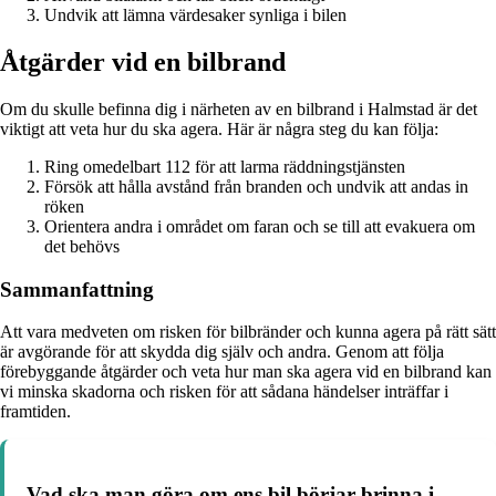
Undvik att lämna värdesaker synliga i bilen
Åtgärder vid en bilbrand
Om du skulle befinna dig i närheten av en bilbrand i Halmstad är det
viktigt att veta hur du ska agera. Här är några steg du kan följa:
Ring omedelbart 112 för att larma räddningstjänsten
Försök att hålla avstånd från branden och undvik att andas in
röken
Orientera andra i området om faran och se till att evakuera om
det behövs
Sammanfattning
Att vara medveten om risken för bilbränder och kunna agera på rätt sätt
är avgörande för att skydda dig själv och andra. Genom att följa
förebyggande åtgärder och veta hur man ska agera vid en bilbrand kan
vi minska skadorna och risken för att sådana händelser inträffar i
framtiden.
Vad ska man göra om ens bil börjar brinna i