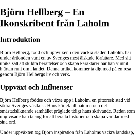
Björn Hellberg – En
Ikonskribent från Laholm
Introduktion
Björn Hellberg, född och uppvuxen i den vackra staden Laholm, har
under årtionden varit en av Sveriges mest älskade författare. Med sitt
unika sätt att skildra berättelser och skapa karaktärer har han vunnit
hjärtan runt om i landet. Denna artikel kommer ta dig med på en resa
genom Björn Hellbergs liv och verk.
Uppväxt och Influenser
Björn Hellberg föddes och växte upp i Laholm, en pittoresk stad vid
södra Sveriges västkust. Hans kärlek till naturen och det
småstadsliknande samhället präglade tidigt hans skrivande. Redan som
ung visade han talang för att berätta historier och skapa världar med
sina ord.
Under uppväxten tog Björn inspiration från Laholms vackra landskap,