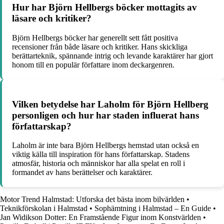
Hur har Björn Hellbergs böcker mottagits av
läsare och kritiker?
Björn Hellbergs böcker har generellt sett fått positiva
recensioner från både läsare och kritiker. Hans skickliga
berättarteknik, spännande intrig och levande karaktärer har gjort
honom till en populär författare inom deckargenren.
Vilken betydelse har Laholm för Björn Hellberg
personligen och hur har staden influerat hans
författarskap?
Laholm är inte bara Björn Hellbergs hemstad utan också en
viktig källa till inspiration för hans författarskap. Stadens
atmosfär, historia och människor har alla spelat en roll i
formandet av hans berättelser och karaktärer.
Motor Trend Halmstad: Utforska det bästa inom bilvärlden
•
Teknikförskolan i Halmstad
•
Sophämtning i Halmstad – En Guide
•
Jan Widikson Dotter: En Framstående Figur inom Konstvärlden
•