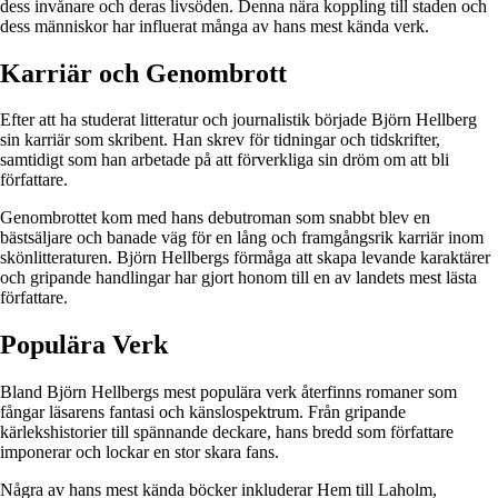
dess invånare och deras livsöden. Denna nära koppling till staden och
dess människor har influerat många av hans mest kända verk.
Karriär och Genombrott
Efter att ha studerat litteratur och journalistik började Björn Hellberg
sin karriär som skribent. Han skrev för tidningar och tidskrifter,
samtidigt som han arbetade på att förverkliga sin dröm om att bli
författare.
Genombrottet kom med hans debutroman som snabbt blev en
bästsäljare och banade väg för en lång och framgångsrik karriär inom
skönlitteraturen. Björn Hellbergs förmåga att skapa levande karaktärer
och gripande handlingar har gjort honom till en av landets mest lästa
författare.
Populära Verk
Bland Björn Hellbergs mest populära verk återfinns romaner som
fångar läsarens fantasi och känslospektrum. Från gripande
kärlekshistorier till spännande deckare, hans bredd som författare
imponerar och lockar en stor skara fans.
Några av hans mest kända böcker inkluderar Hem till Laholm,