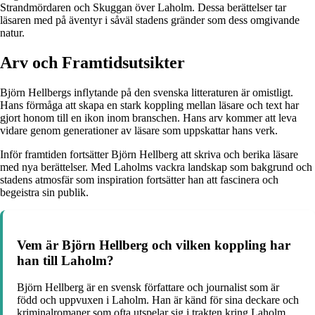
Strandmördaren och Skuggan över Laholm. Dessa berättelser tar
läsaren med på äventyr i såväl stadens gränder som dess omgivande
natur.
Arv och Framtidsutsikter
Björn Hellbergs inflytande på den svenska litteraturen är omistligt.
Hans förmåga att skapa en stark koppling mellan läsare och text har
gjort honom till en ikon inom branschen. Hans arv kommer att leva
vidare genom generationer av läsare som uppskattar hans verk.
Inför framtiden fortsätter Björn Hellberg att skriva och berika läsare
med nya berättelser. Med Laholms vackra landskap som bakgrund och
stadens atmosfär som inspiration fortsätter han att fascinera och
begeistra sin publik.
Vem är Björn Hellberg och vilken koppling har
han till Laholm?
Björn Hellberg är en svensk författare och journalist som är
född och uppvuxen i Laholm. Han är känd för sina deckare och
kriminalromaner som ofta utspelar sig i trakten kring Laholm.