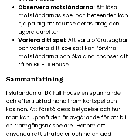
Observera motståndarna:
Att läsa
motståndarnas spel och beteenden kan
hjälpa dig att förutse deras drag och
agera därefter.
Variera ditt spel:
Att vara oförutsägbar
och variera ditt spelsätt kan förvirra
motståndarna och öka dina chanser att
få en BK Full House.
Sammanfattning
I slutändan är BK Full House en spännande
och eftertraktad hand inom kortspel och
kasinon. Att förstå dess betydelse och hur
man kan uppnå den är avgörande för att bli
en framgångsrik spelare. Genom att
använda rätt strategier och ha en god