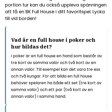
portion tur kan du också uppleva spänningen
att få en BK Full House i ditt favoritspel. Lycka
till vid borden!
Vad är en full house i poker och
hur bildas det?
I poker är en full house en hand som består av
tre kort av samma valör och två kort av en
annan valör. Till exempel kan det vara tre ess
och två kungar. För att bilda en full house
behöver spelaren ha både ett set (tre kort av
samma valör) och ett par (två kort av en
annan valör) i samma hand.