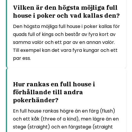
Vilken är den högsta möjliga full
house i poker och vad kallas den?
Den högsta möjliga full house i poker kallas för
quads full of kings och består av fyra kort av
samma valör och ett par av en annan valör.
Till exempel kan det vara fyra kungar och ett
par ess.
Hur rankas en full house i
förhållande till andra
pokerhänder?
En full house rankas högre än en färg (flush)
och ett kåk (three of a kind), men lägre än en
stege (straight) och en färgstege (straight