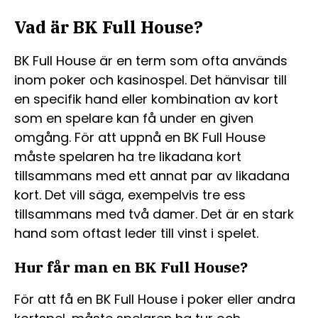
Vad är BK Full House?
BK Full House är en term som ofta används
inom poker och kasinospel. Det hänvisar till
en specifik hand eller kombination av kort
som en spelare kan få under en given
omgång. För att uppnå en BK Full House
måste spelaren ha tre likadana kort
tillsammans med ett annat par av likadana
kort. Det vill säga, exempelvis tre ess
tillsammans med två damer. Det är en stark
hand som oftast leder till vinst i spelet.
Hur får man en BK Full House?
För att få en BK Full House i poker eller andra