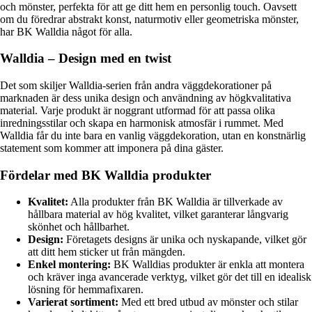
och mönster, perfekta för att ge ditt hem en personlig touch. Oavsett
om du föredrar abstrakt konst, naturmotiv eller geometriska mönster,
har BK Walldia något för alla.
Walldia – Design med en twist
Det som skiljer Walldia-serien från andra väggdekorationer på
marknaden är dess unika design och användning av högkvalitativa
material. Varje produkt är noggrant utformad för att passa olika
inredningsstilar och skapa en harmonisk atmosfär i rummet. Med
Walldia får du inte bara en vanlig väggdekoration, utan en konstnärlig
statement som kommer att imponera på dina gäster.
Fördelar med BK Walldia produkter
Kvalitet:
Alla produkter från BK Walldia är tillverkade av
hållbara material av hög kvalitet, vilket garanterar långvarig
skönhet och hållbarhet.
Design:
Företagets designs är unika och nyskapande, vilket gör
att ditt hem sticker ut från mängden.
Enkel montering:
BK Walldias produkter är enkla att montera
och kräver inga avancerade verktyg, vilket gör det till en idealisk
lösning för hemmafixaren.
Varierat sortiment:
Med ett bred utbud av mönster och stilar