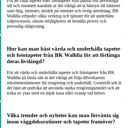
För att välja tapeter eller fototapeter som passar ens personliga
stil och rummets karaktär är det viktigt att ta hänsyn till faktorer
som färg, mönster, storlek på rummet och övrig inredning. BK
Walldia erbjuder olika verktyg och tjänster för att underlätta
valprocessen, såsom möjligheten att beställa prover och
personlig rådgivning.
Hur kan man bäst vårda och underhålla tapeter
och fototapeter från BK Walldia för att förlänga
deras livslängd?
För att vårda och underhålla tapeter och fototapeter från BK
Walldia på bästa sätt är det viktigt att följa tillverkarens
rekommendationer för rengöring och underhåll. Generellt sett är
det bäst att undvika att använda starka rengöringsmedel och att
torka av ytan med en mjuk trasa eller svamp vid behov.
Vilka trender och nyheter kan man förvänta sig
inom väggdekorationer och tapeter framöver?