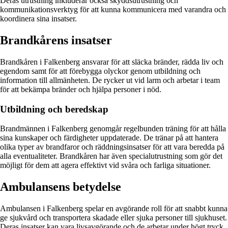
Deras utrustning inkluderar också skyddsutrustning och
kommunikationsverktyg för att kunna kommunicera med varandra och
koordinera sina insatser.
Brandkårens insatser
Brandkåren i Falkenberg ansvarar för att släcka bränder, rädda liv och
egendom samt för att förebygga olyckor genom utbildning och
information till allmänheten. De rycker ut vid larm och arbetar i team
för att bekämpa bränder och hjälpa personer i nöd.
Utbildning och beredskap
Brandmännen i Falkenberg genomgår regelbunden träning för att hålla
sina kunskaper och färdigheter uppdaterade. De tränar på att hantera
olika typer av brandfaror och räddningsinsatser för att vara beredda på
alla eventualiteter. Brandkåren har även specialutrustning som gör det
möjligt för dem att agera effektivt vid svåra och farliga situationer.
Ambulansens betydelse
Ambulansen i Falkenberg spelar en avgörande roll för att snabbt kunna
ge sjukvård och transportera skadade eller sjuka personer till sjukhuset.
Deras insatser kan vara livsavgörande och de arbetar under högt tryck