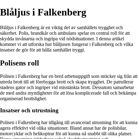
Blåljus i Falkenberg
Blåljus i Falkenberg är en viktig del av samhällets trygghet och
säkerhet. Polis, brandkår och ambulans spelar en central roll för att
skydda invånarna och ingripa vid nödsituationer. I denna artikel
kommer vi att utforska hur blåljusen fungerar i Falkenberg och vilka
insatser de gör för att hålla samhället tryggt.
Polisens roll
Polisen i Falkenberg har en bred arbetsuppgift som sträcker sig från att
utreda brott till att förebygga brott och skapa trygghet. De patrullerar
stadens gator och ingriper vid misstänkta brott. Dessutom samarbetar
de med andra myndigheter för att lösa komplicerade fall och bekämpa
organiserad brottslighet.
Insatser och utrustning
Polisen i Falkenberg har tillgång till avancerad utrustning för att kunna
agera effektivt vid olika situationer. Bland annat har de polisbilar,
motorcyklar och helikoptrar för att kunna nå snabbt till olika platser.