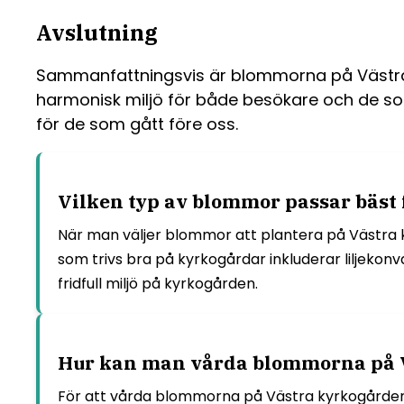
Avslutning
Sammanfattningsvis är blommorna på Västra Ky
harmonisk miljö för både besökare och de som
för de som gått före oss.
Vilken typ av blommor passar bäst 
När man väljer blommor att plantera på Västra ky
som trivs bra på kyrkogårdar inkluderar liljekonv
fridfull miljö på kyrkogården.
Hur kan man vårda blommorna på Vä
För att vårda blommorna på Västra kyrkogården p