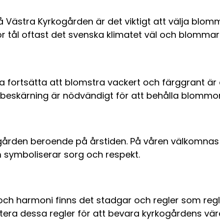
 Västra Kyrkogården är det viktigt att välja blomm
mmor tål oftast det svenska klimatet väl och blomm
ortsätta att blomstra vackert och färggrant är det
beskärning är nödvändigt för att behålla blommorn
gården beroende på årstiden. På våren välkomnas
symboliserar sorg och respekt.
och harmoni finns det stadgar och regler som reg
tera dessa regler för att bevara kyrkogårdens vä