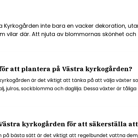
rkogården inte bara en vacker dekoration, utan en
 vilar där. Att njuta av blommornas skönhet och at
för att plantera på Västra kyrkogården?
rkogården är det viktigt att tänka på att välja växter so
alj, julros, sockblomma och daglilja. Dessa växter är tåli
stra kyrkogården för att säkerställa at
å bästa sätt är det viktigt att regelbundet vattna dem, 