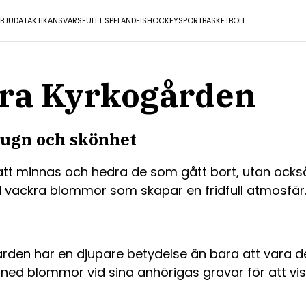
RBJUDA
TAKTIK
ANSVARSFULLT SPELANDE
ISHOCKEY
SPORT
BASKETBOLL
ra Kyrkogården
 lugn och skönhet
 att minnas och hedra de som gått bort, utan ocks
d vackra blommor som skapar en fridfull atmosfär
en har en djupare betydelse än bara att vara dek
ned blommor vid sina anhörigas gravar för att visa