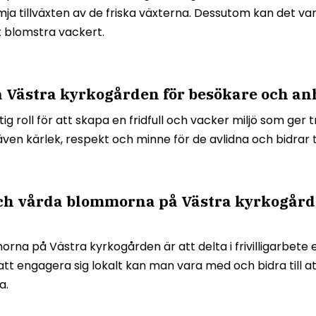
a tillväxten av de friska växterna. Dessutom kan det vara 
 blomstra vackert.
 Västra kyrkogården för besökare och an
roll för att skapa en fridfull och vacker miljö som ger t
 kärlek, respekt och minne för de avlidna och bidrar til
och vårda blommorna på Västra kyrkogårde
morna på Västra kyrkogården är att delta i frivilligarbete
 engagera sig lokalt kan man vara med och bidra till a
a.