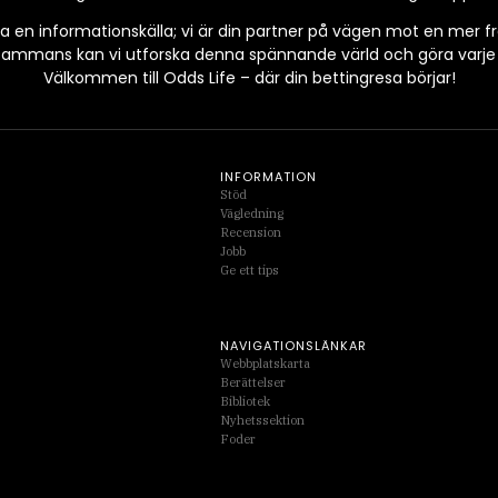
a en informationskälla; vi är din partner på vägen mot en mer 
lsammans kan vi utforska denna spännande värld och göra varje in
Välkommen till Odds Life – där din bettingresa börjar!
INFORMATION
Stöd
Vägledning
Recension
Jobb
Ge ett tips
NAVIGATIONSLÄNKAR
Webbplatskarta
Berättelser
Bibliotek
Nyhetssektion
Foder