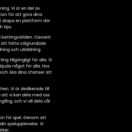
ning. Vi är en del av
ion för att göra dina
t skapa en plattform där
 tips.
 i bettingvärlden. Oavsett
r att fatta välgrundade
lning och utbildning.
 tillgängligt för alla. Vi
rbjuda något för alla. Hos
r och öka dina chanser att
n. Vi är dedikerade till
 att vi kan dela med oss
gång, och vi vill dela vår
ion för spel. Genom att
in spelupplevelse. Vi
lser.