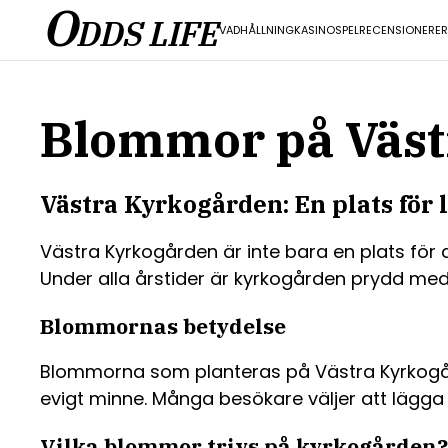
O
DDS LIFE
VADHÅLLNING
KASINO
SPEL
RECENSIONER
E
Blommor på Väst
Västra Kyrkogården: En plats för
Västra Kyrkogården är inte bara en plats för
Under alla årstider är kyrkogården prydd me
Blommornas betydelse
Blommorna som planteras på Västra Kyrkogård
evigt minne. Många besökare väljer att lägga 
Vilka blommor trivs på kyrkogården?