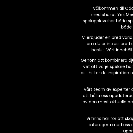
Välkommen till Odds 
mediehuset Yes Media
spelupplevelser både sp
både 
Vi erbjuder en bred varia
om du är intresserad a
beslut. Vårt innehål
Genom att kombinera djupg
vet att varje spelare har
oss hittar du inspiration
Vårt team av experter ä
att hålla oss uppdatera
av den mest aktuella och 
Vi finns här för att s
interagera med oss o
uppm