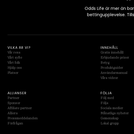
Odds Life är mer än bar
bettingupplevelse. Til
VILKA ÄR VI?
INNEHÅLL
Vår resa
Gratis innehåll
Vårt syfte
Erbjudande priser
Vårt folk
Betyg
Hjälp oss
Produktguider
Platser
Användarmanual
Våra videor
ALLIANSER
FÖLJA
Partner
Följ med
Sponsor
Följa
Affiliate partner
Sociala medier
Alliera
Månatliga nyheter
Pressmeddelanden
Gemenskap
Förfrågan
Lokal grupp