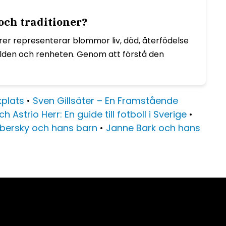
och traditioner?
rer representerar blommor liv, död, återfödelse
ulden och renheten. Genom att förstå den
kplats
•
Sven Gillsäter – En Framstående
h Astrio Herr: En guide till fotboll i Sverige
•
ilbersky och hans barn
•
Janne Bark och hans