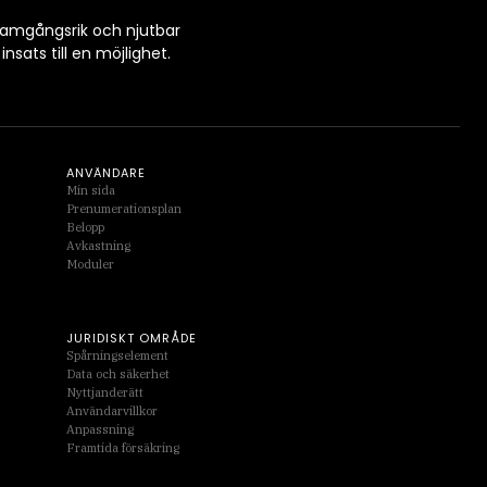
framgångsrik och njutbar
sats till en möjlighet.
ANVÄNDARE
Min sida
Prenumerationsplan
Belopp
Avkastning
Moduler
JURIDISKT OMRÅDE
Spårningselement
Data och säkerhet
Nyttjanderätt
Användarvillkor
Anpassning
Framtida försäkring