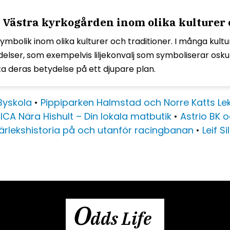
Västra kyrkogården inom olika kulturer 
bolik inom olika kulturer och traditioner. I många kultu
elser, som exempelvis liljekonvalj som symboliserar osk
deras betydelse på ett djupare plan.
Byskola
•
Pippiparken Halmstad och Norre Katts Le
•
ICA Nära Hishult – Din lokala matbutik
•
Astrio BK oc
 kärlekshistoria på och utanför racingbanan
•
Leif S
O
dds Life