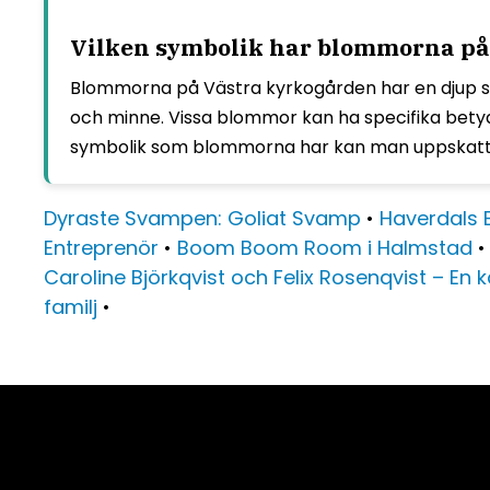
Vilken symbolik har blommorna på 
Blommorna på Västra kyrkogården har en djup sym
och minne. Vissa blommor kan ha specifika betyd
symbolik som blommorna har kan man uppskatta 
Dyraste Svampen: Goliat Svamp
•
Haverdals 
Entreprenör
•
Boom Boom Room i Halmstad
Caroline Björkqvist och Felix Rosenqvist – En
familj
•