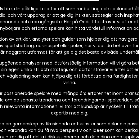
Life, din pålitliga källa för allt som rör betting och spelunderhåll
, och vårt uppdrag är att ge dig insikter, strategier och inspirat
ännande och framgångsrika. Här på Odds Life strävar vi efter at
nybörjare och erfarna spelare kan hitta värdefull information och
tion av artiklar, analyser och guider som hjälper dig att navigera
v sportsbetting, casinospel eller poker, har vi det du behöver fö
l är noggrant utformat för att ge dig det bästa av både underhål
ående analyser med lättförståelig information vill vi göra betting
 sin egen unika stil och strategi, och därför strävar vi efter att e
 och vägledning som kan hjälpa dig att förbättra dina färdighete
vinna.
r passionerade spelare med många års erfarenhet inom bransche
de om de senaste trenderna och förändringarna i spelvärlden, så
relevanta informationen. Vi tror att kunskap är nyckeln till fram
expertis med dig.
kapa en gemenskap av likasinnade entusiaster som delar din pass
ch varandra kan du få nya perspektiv och idéer som kan berika d
untrar dig att delta i diskussionerna och dela dina egna uppleve