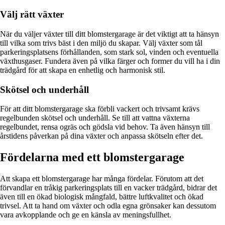
Välj rätt växter
När du väljer växter till ditt blomstergarage är det viktigt att ta hänsyn
till vilka som trivs bäst i den miljö du skapar. Välj växter som tål
parkeringsplatsens förhållanden, som stark sol, vinden och eventuella
växthusgaser. Fundera även på vilka färger och former du vill ha i din
trädgård för att skapa en enhetlig och harmonisk stil.
Skötsel och underhåll
För att ditt blomstergarage ska förbli vackert och trivsamt krävs
regelbunden skötsel och underhåll. Se till att vattna växterna
regelbundet, rensa ogräs och gödsla vid behov. Ta även hänsyn till
årstidens påverkan på dina växter och anpassa skötseln efter det.
Fördelarna med ett blomstergarage
Att skapa ett blomstergarage har många fördelar. Förutom att det
förvandlar en tråkig parkeringsplats till en vacker trädgård, bidrar det
även till en ökad biologisk mångfald, bättre luftkvalitet och ökad
trivsel. Att ta hand om växter och odla egna grönsaker kan dessutom
vara avkopplande och ge en känsla av meningsfullhet.