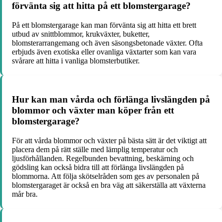
förvänta sig att hitta på ett blomstergarage?
På ett blomstergarage kan man förvänta sig att hitta ett brett
utbud av snittblommor, krukväxter, buketter,
blomsterarrangemang och även säsongsbetonade växter. Ofta
erbjuds även exotiska eller ovanliga växtarter som kan vara
svårare att hitta i vanliga blomsterbutiker.
Hur kan man vårda och förlänga livslängden på
blommor och växter man köper från ett
blomstergarage?
För att vårda blommor och växter på bästa sätt är det viktigt att
placera dem på rätt ställe med lämplig temperatur och
ljusförhållanden. Regelbunden bevattning, beskärning och
gödsling kan också bidra till att förlänga livslängden på
blommorna. Att följa skötselråden som ges av personalen på
blomstergaraget är också en bra väg att säkerställa att växterna
mår bra.