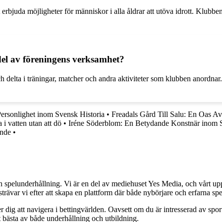
tt erbjuda möjligheter för människor i alla åldrar att utöva idrott. Klubb
del av föreningens verksamhet?
delta i träningar, matcher och andra aktiviteter som klubben anordnar. D
rsonlighet inom Svensk Historia
•
Freadals Gård Till Salu: En Oas Av
i vatten utan att dö
•
Iréne Söderblom: En Betydande Konstnär inom S
ande
•
h spelunderhållning. Vi är en del av mediehuset Yes Media, och vårt uppdra
var vi efter att skapa en plattform där både nybörjare och erfarna spel
 dig att navigera i bettingvärlden. Oavsett om du är intresserad av sports
t bästa av både underhållning och utbildning.