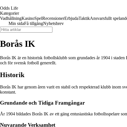
Odds Life
Kategorier
Vadhållning
Kasino
Spel
Recensioner
Erbjuda
Taktik
Ansvarsfullt speland
Min sida
Få tillgång
Nyhetsbrev
Borås IK
Borås IK är en historisk fotbollsklubb som grundades år 1904 i staden B
och för svensk fotboll generellt.
Historik
Borås IK har genom åren varit en stabil och respekterad klubb inom sv
konstant.
Grundande och Tidiga Framgångar
År 1904 bildades Borås IK av ett gäng entusiastiska fotbollsspelare som 
Nuvarande Verksamhet