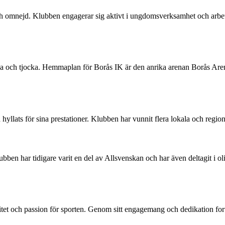
 och omnejd. Klubben engagerar sig aktivt i ungdomsverksamhet och arbeta
a och tjocka. Hemmaplan för Borås IK är den anrika arenan Borås Arena,
llats för sina prestationer. Klubben har vunnit flera lokala och regiona
bben har tidigare varit en del av Allsvenskan och har även deltagit i ol
itet och passion för sporten. Genom sitt engagemang och dedikation forts