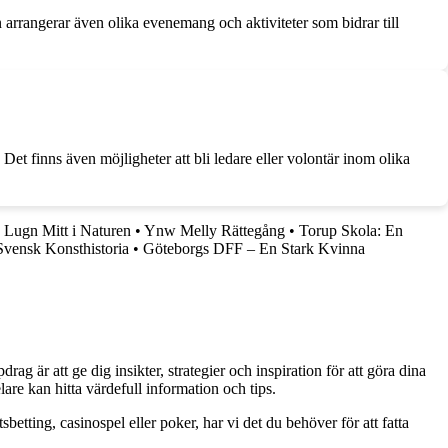
en arrangerar även olika evenemang och aktiviteter som bidrar till
et finns även möjligheter att bli ledare eller volontär inom olika
 Lugn Mitt i Naturen
•
Ynw Melly Rättegång
•
Torup Skola: En
vensk Konsthistoria
•
Göteborgs DFF – En Stark Kvinna
g är att ge dig insikter, strategier och inspiration för att göra dina
are kan hitta värdefull information och tips.
betting, casinospel eller poker, har vi det du behöver för att fatta