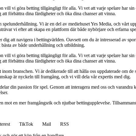
l vi göra betting tillgängligt för alla. Vi vet att varje spelare har sin e
 att förbättra dina färdigheter och öka dina chanser att vinna.
h spelunderhållning. Vi är en del av mediehuset Yes Media, och vårt uppdra
var vi efter att skapa en plattform där både nybörjare och erfarna spel
 dig att navigera i bettingvärlden. Oavsett om du är intresserad av sports
t bästa av både underhållning och utbildning.
l vi göra betting tillgängligt för alla. Vi vet att varje spelare har sin e
 att förbättra dina färdigheter och öka dina chanser att vinna.
inom branschen. Vi är dedikerade till att hålla oss uppdaterade om de se
nskap är nyckeln till framgång, och vi vill dela vår expertis med dig.
 delar din passion för spel. Genom att interagera med oss och varandra 
lser.
gen mot en mer framgångsrik och njutbar bettingupplevelse. Tillsammans 
terest
TikTok
Mail
RSS
k och gör ett köp från en handlare.