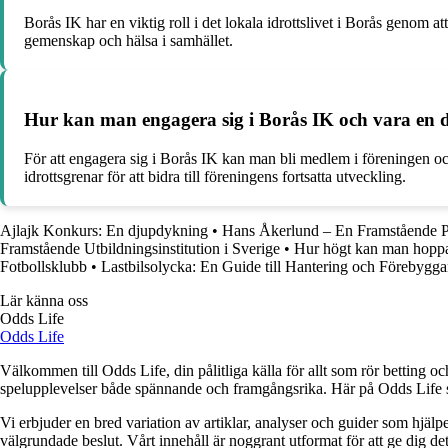
Borås IK har en viktig roll i det lokala idrottslivet i Borås genom a
gemenskap och hälsa i samhället.
Hur kan man engagera sig i Borås IK och vara en 
För att engagera sig i Borås IK kan man bli medlem i föreningen och 
idrottsgrenar för att bidra till föreningens fortsatta utveckling.
Ajlajk Konkurs: En djupdykning
•
Hans Åkerlund – En Framstående Pe
Framstående Utbildningsinstitution i Sverige
•
Hur högt kan man hoppa 
Fotbollsklubb
•
Lastbilsolycka: En Guide till Hantering och Förebygg
Lär känna oss
Odds Life
Odds Life
Välkommen till Odds Life, din pålitliga källa för allt som rör betting oc
spelupplevelser både spännande och framgångsrika. Här på Odds Life strä
Vi erbjuder en bred variation av artiklar, analyser och guider som hjälper
välgrundade beslut. Vårt innehåll är noggrant utformat för att ge dig de