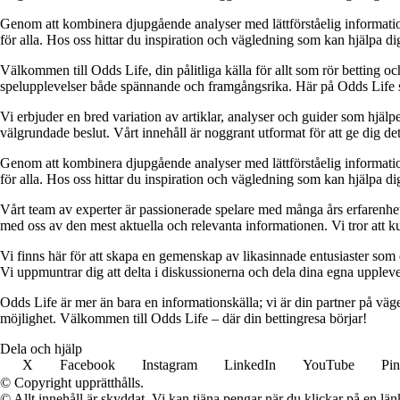
Genom att kombinera djupgående analyser med lättförståelig information vil
för alla. Hos oss hittar du inspiration och vägledning som kan hjälpa dig
Välkommen till Odds Life, din pålitliga källa för allt som rör betting oc
spelupplevelser både spännande och framgångsrika. Här på Odds Life strä
Vi erbjuder en bred variation av artiklar, analyser och guider som hjälper
välgrundade beslut. Vårt innehåll är noggrant utformat för att ge dig de
Genom att kombinera djupgående analyser med lättförståelig information vil
för alla. Hos oss hittar du inspiration och vägledning som kan hjälpa dig
Vårt team av experter är passionerade spelare med många års erfarenhet 
med oss av den mest aktuella och relevanta informationen. Vi tror att ku
Vi finns här för att skapa en gemenskap av likasinnade entusiaster som
Vi uppmuntrar dig att delta i diskussionerna och dela dina egna uppleve
Odds Life är mer än bara en informationskälla; vi är din partner på vä
möjlighet. Välkommen till Odds Life – där din bettingresa börjar!
Dela och hjälp
X
Facebook
Instagram
LinkedIn
YouTube
Pin
© Copyright upprätthålls.
© Allt innehåll är skyddat. Vi kan tjäna pengar när du klickar på en län