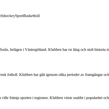
e
Ishockey
Sport
Basketboll
orås, belägen i Västergötland. Klubben har en lång och stolt historia i
ensk fotboll. Klubben har gått igenom olika perioder av framgångar oc
ville främja sporten i regionen. Klubben växte snabbt i popularitet och 