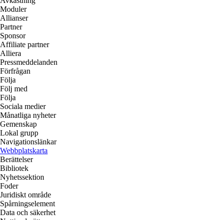
Avkastning
Moduler
Allianser
Partner
Sponsor
Affiliate partner
Alliera
Pressmeddelanden
Förfrågan
Följa
Följ med
Följa
Sociala medier
Månatliga nyheter
Gemenskap
Lokal grupp
Navigationslänkar
Webbplatskarta
Berättelser
Bibliotek
Nyhetssektion
Foder
Juridiskt område
Spårningselement
Data och säkerhet