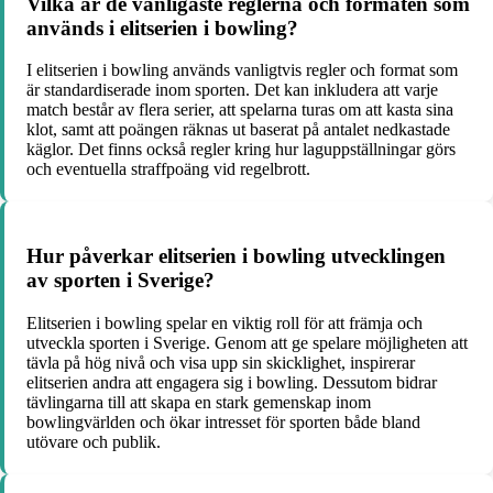
Vilka är de vanligaste reglerna och formaten som
används i elitserien i bowling?
I elitserien i bowling används vanligtvis regler och format som
är standardiserade inom sporten. Det kan inkludera att varje
match består av flera serier, att spelarna turas om att kasta sina
klot, samt att poängen räknas ut baserat på antalet nedkastade
käglor. Det finns också regler kring hur laguppställningar görs
och eventuella straffpoäng vid regelbrott.
Hur påverkar elitserien i bowling utvecklingen
av sporten i Sverige?
Elitserien i bowling spelar en viktig roll för att främja och
utveckla sporten i Sverige. Genom att ge spelare möjligheten att
tävla på hög nivå och visa upp sin skicklighet, inspirerar
elitserien andra att engagera sig i bowling. Dessutom bidrar
tävlingarna till att skapa en stark gemenskap inom
bowlingvärlden och ökar intresset för sporten både bland
utövare och publik.