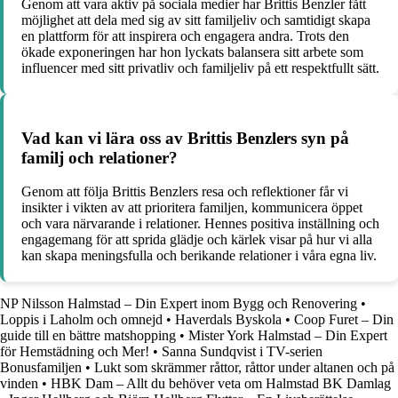
Genom att vara aktiv på sociala medier har Brittis Benzler fått
möjlighet att dela med sig av sitt familjeliv och samtidigt skapa
en plattform för att inspirera och engagera andra. Trots den
ökade exponeringen har hon lyckats balansera sitt arbete som
influencer med sitt privatliv och familjeliv på ett respektfullt sätt.
Vad kan vi lära oss av Brittis Benzlers syn på
familj och relationer?
Genom att följa Brittis Benzlers resa och reflektioner får vi
insikter i vikten av att prioritera familjen, kommunicera öppet
och vara närvarande i relationer. Hennes positiva inställning och
engagemang för att sprida glädje och kärlek visar på hur vi alla
kan skapa meningsfulla och berikande relationer i våra egna liv.
NP Nilsson Halmstad – Din Expert inom Bygg och Renovering
•
Loppis i Laholm och omnejd
•
Haverdals Byskola
•
Coop Furet – Din
guide till en bättre matshopping
•
Mister York Halmstad – Din Expert
för Hemstädning och Mer!
•
Sanna Sundqvist i TV-serien
Bonusfamiljen
•
Lukt som skrämmer råttor, råttor under altanen och på
vinden
•
HBK Dam – Allt du behöver veta om Halmstad BK Damlag