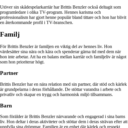
Utöver sin skådespelarkarriär har Brittis Benzler också deltagit som
programledare i olika TV-program. Hennes karisma och
professionalism har gjort henne populär bland tittare och hon har blivit
en återkommande profil i TV-branschen.
Familj
För Brittis Benzler är familjen en viktig del av hennes liv. Hon
värdesätter sina nära och kära och spenderar gärna tid med dem när
hon inte arbetar. Att ha en balans mellan karriär och familjeliv är något
som hon prioriterar högt.
Partner
Brittis Benzler har en nära relation med sin partner, där stöd och kärlek
är grundpelarna i deras förhållande. De stöttar varandra i arbete och
privatliv och skapar en trygg och harmonisk miljö tillsammans.
Barn
Som förälder är Brittis Benzler närvarande och engagerad i sina barns
liv. Hon deltar i deras aktiviteter och stöttar dem i deras strävan efter att
uppfylla sina drömmar. Familjen är en enhet där kärlek och respekt