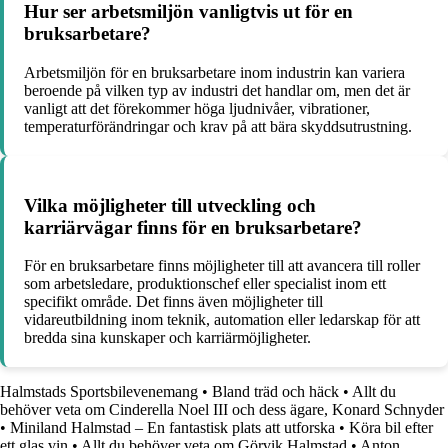
Hur ser arbetsmiljön vanligtvis ut för en
bruksarbetare?
Arbetsmiljön för en bruksarbetare inom industrin kan variera
beroende på vilken typ av industri det handlar om, men det är
vanligt att det förekommer höga ljudnivåer, vibrationer,
temperaturförändringar och krav på att bära skyddsutrustning.
Vilka möjligheter till utveckling och
karriärvägar finns för en bruksarbetare?
För en bruksarbetare finns möjligheter till att avancera till roller
som arbetsledare, produktionschef eller specialist inom ett
specifikt område. Det finns även möjligheter till
vidareutbildning inom teknik, automation eller ledarskap för att
bredda sina kunskaper och karriärmöjligheter.
Halmstads Sportsbilevenemang
•
Bland träd och häck
•
Allt du
behöver veta om Cinderella Noel III och dess ägare, Konard Schnyder
•
Miniland Halmstad – En fantastisk plats att utforska
•
Köra bil efter
ett glas vin
•
Allt du behöver veta om Görvik Halmstad
•
Anton