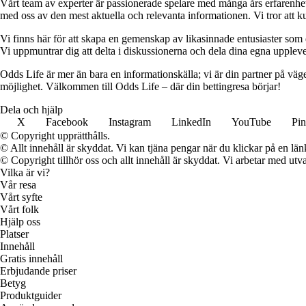
Vårt team av experter är passionerade spelare med många års erfarenhet 
med oss av den mest aktuella och relevanta informationen. Vi tror att ku
Vi finns här för att skapa en gemenskap av likasinnade entusiaster som
Vi uppmuntrar dig att delta i diskussionerna och dela dina egna uppleve
Odds Life är mer än bara en informationskälla; vi är din partner på vä
möjlighet. Välkommen till Odds Life – där din bettingresa börjar!
Dela och hjälp
X
Facebook
Instagram
LinkedIn
YouTube
Pin
© Copyright upprätthålls.
© Allt innehåll är skyddat. Vi kan tjäna pengar när du klickar på en län
© Copyright tillhör oss och allt innehåll är skyddat. Vi arbetar med utva
Vilka är vi?
Vår resa
Vårt syfte
Vårt folk
Hjälp oss
Platser
Innehåll
Gratis innehåll
Erbjudande priser
Betyg
Produktguider