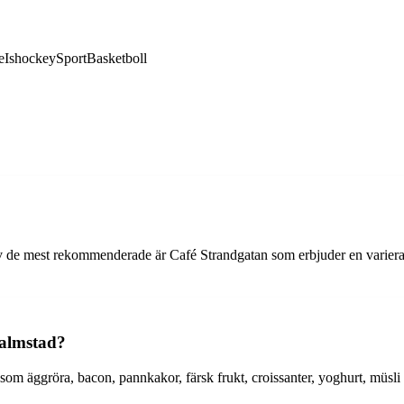
e
Ishockey
Sport
Basketboll
n av de mest rekommenderade är Café Strandgatan som erbjuder en varier
Halmstad?
som äggröra, bacon, pannkakor, färsk frukt, croissanter, yoghurt, müsli