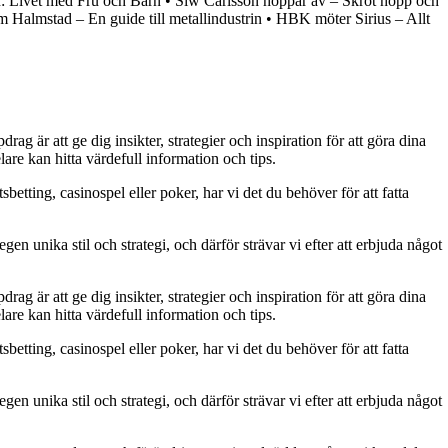
n: Livet med Fru och Barn
•
Siw Carlsson hoppar av – Skrot hopp och
m Halmstad – En guide till metallindustrin
•
HBK möter Sirius – Allt
g är att ge dig insikter, strategier och inspiration för att göra dina
are kan hitta värdefull information och tips.
betting, casinospel eller poker, har vi det du behöver för att fatta
gen unika stil och strategi, och därför strävar vi efter att erbjuda något
g är att ge dig insikter, strategier och inspiration för att göra dina
are kan hitta värdefull information och tips.
betting, casinospel eller poker, har vi det du behöver för att fatta
gen unika stil och strategi, och därför strävar vi efter att erbjuda något