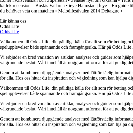
Löner i Allsvenskan och Superettan
•
Senaste nytt om Ukraina
•
Truls 
kärlek recension – Buskis Vallarna
•
ieye Halmstad | Ïeye – En guide t
du behöver veta om matchen
•
Melodifestivalen 2014 Deltagare
•
Lär känna oss
Odds Life
Odds Life
Välkommen till Odds Life, din pålitliga källa för allt som rör betting oc
spelupplevelser både spännande och framgångsrika. Här på Odds Life strä
Vi erbjuder en bred variation av artiklar, analyser och guider som hjälper
välgrundade beslut. Vårt innehåll är noggrant utformat för att ge dig de
Genom att kombinera djupgående analyser med lättförståelig information vil
för alla. Hos oss hittar du inspiration och vägledning som kan hjälpa dig
Välkommen till Odds Life, din pålitliga källa för allt som rör betting oc
spelupplevelser både spännande och framgångsrika. Här på Odds Life strä
Vi erbjuder en bred variation av artiklar, analyser och guider som hjälper
välgrundade beslut. Vårt innehåll är noggrant utformat för att ge dig de
Genom att kombinera djupgående analyser med lättförståelig information vil
för alla. Hos oss hittar du inspiration och vägledning som kan hjälpa dig