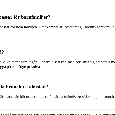
passar för barnfamiljer?
 passar för hela familjen. Ett exempel är Restaurang Tylöhus som erbjude
d?
 vilka rätter som ingår. Generellt sett kan man förvänta sig att betala
igga på en högre prisnivå.
 äta brunch i Halmstad?
år plats, särskilt under helger då många människor söker sig till brunchst