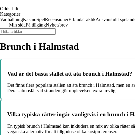
Odds Life
Kategorier
Vadhållning
Kasino
Spel
Recensioner
Erbjuda
Taktik
Ansvarsfullt speland
Min sida
Få tillgång
Nyhetsbrev
Brunch i Halmstad
Vad är det bästa stället att äta brunch i Halmstad?
Det finns flera populära ställen att äta brunch i Halmstad, men e
Deras atmosfär vid stranden gör upplevelsen extra trevlig.
Vilka typiska rätter ingår vanligtvis i en brunch i 
En typisk brunch i Halmstad kan inkludera en mix av olika rätter så
veganska alternativ för att tillgodose olika kostpreferenser.