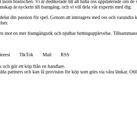
inom branschen. Vi är dedikerade till att hålla oss uppdaterade om de se
nskap är nyckeln till framgång, och vi vill dela vår expertis med dig.
 delar din passion för spel. Genom att interagera med oss och varandra 
lser.
gen mot en mer framgångsrik och njutbar bettingupplevelse. Tillsammans 
terest
TikTok
Mail
RSS
k och gör ett köp från en handlare.
lda partners och kan få provision för köp som görs via våra länkar. Otillå