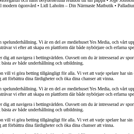
Möregårdh och hans betydelsefulla relation till sin pappa
•
Jojje Jönsso
ill modern ögonvård
•
Lidl Laholm – Din Närmaste Matbutik
•
Palladiu
h spelunderhållning. Vi är en del av mediehuset Yes Media, och vårt uppdra
var vi efter att skapa en plattform där både nybörjare och erfarna spel
 dig att navigera i bettingvärlden. Oavsett om du är intresserad av sports
t bästa av både underhållning och utbildning.
l vi göra betting tillgängligt för alla. Vi vet att varje spelare har sin e
 att förbättra dina färdigheter och öka dina chanser att vinna.
h spelunderhållning. Vi är en del av mediehuset Yes Media, och vårt uppdra
var vi efter att skapa en plattform där både nybörjare och erfarna spel
 dig att navigera i bettingvärlden. Oavsett om du är intresserad av sports
t bästa av både underhållning och utbildning.
l vi göra betting tillgängligt för alla. Vi vet att varje spelare har sin e
 att förbättra dina färdigheter och öka dina chanser att vinna.