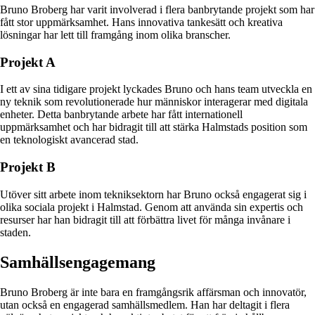
Bruno Broberg har varit involverad i flera banbrytande projekt som har
fått stor uppmärksamhet. Hans innovativa tankesätt och kreativa
lösningar har lett till framgång inom olika branscher.
Projekt A
I ett av sina tidigare projekt lyckades Bruno och hans team utveckla en
ny teknik som revolutionerade hur människor interagerar med digitala
enheter. Detta banbrytande arbete har fått internationell
uppmärksamhet och har bidragit till att stärka Halmstads position som
en teknologiskt avancerad stad.
Projekt B
Utöver sitt arbete inom tekniksektorn har Bruno också engagerat sig i
olika sociala projekt i Halmstad. Genom att använda sin expertis och
resurser har han bidragit till att förbättra livet för många invånare i
staden.
Samhällsengagemang
Bruno Broberg är inte bara en framgångsrik affärsman och innovatör,
utan också en engagerad samhällsmedlem. Han har deltagit i flera