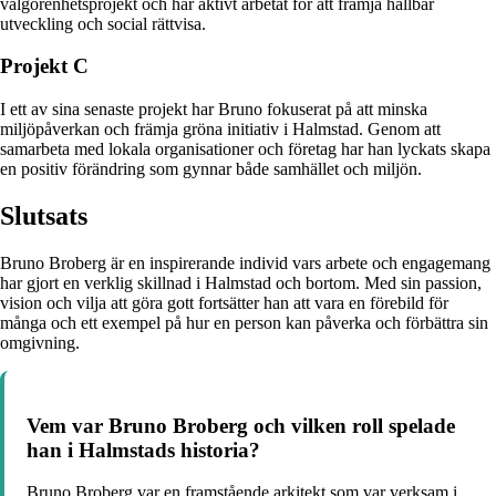
välgörenhetsprojekt och har aktivt arbetat för att främja hållbar
utveckling och social rättvisa.
Projekt C
I ett av sina senaste projekt har Bruno fokuserat på att minska
miljöpåverkan och främja gröna initiativ i Halmstad. Genom att
samarbeta med lokala organisationer och företag har han lyckats skapa
en positiv förändring som gynnar både samhället och miljön.
Slutsats
Bruno Broberg är en inspirerande individ vars arbete och engagemang
har gjort en verklig skillnad i Halmstad och bortom. Med sin passion,
vision och vilja att göra gott fortsätter han att vara en förebild för
många och ett exempel på hur en person kan påverka och förbättra sin
omgivning.
Vem var Bruno Broberg och vilken roll spelade
han i Halmstads historia?
Bruno Broberg var en framstående arkitekt som var verksam i