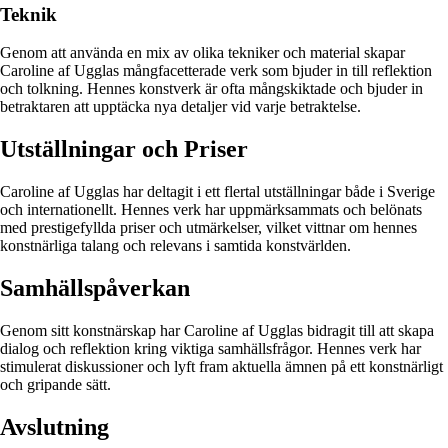
Teknik
Genom att använda en mix av olika tekniker och material skapar
Caroline af Ugglas mångfacetterade verk som bjuder in till reflektion
och tolkning. Hennes konstverk är ofta mångskiktade och bjuder in
betraktaren att upptäcka nya detaljer vid varje betraktelse.
Utställningar och Priser
Caroline af Ugglas har deltagit i ett flertal utställningar både i Sverige
och internationellt. Hennes verk har uppmärksammats och belönats
med prestigefyllda priser och utmärkelser, vilket vittnar om hennes
konstnärliga talang och relevans i samtida konstvärlden.
Samhällspåverkan
Genom sitt konstnärskap har Caroline af Ugglas bidragit till att skapa
dialog och reflektion kring viktiga samhällsfrågor. Hennes verk har
stimulerat diskussioner och lyft fram aktuella ämnen på ett konstnärligt
och gripande sätt.
Avslutning