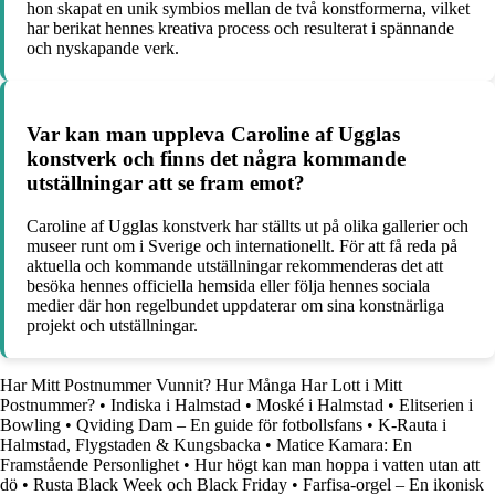
hon skapat en unik symbios mellan de två konstformerna, vilket
har berikat hennes kreativa process och resulterat i spännande
och nyskapande verk.
Var kan man uppleva Caroline af Ugglas
konstverk och finns det några kommande
utställningar att se fram emot?
Caroline af Ugglas konstverk har ställts ut på olika gallerier och
museer runt om i Sverige och internationellt. För att få reda på
aktuella och kommande utställningar rekommenderas det att
besöka hennes officiella hemsida eller följa hennes sociala
medier där hon regelbundet uppdaterar om sina konstnärliga
projekt och utställningar.
Har Mitt Postnummer Vunnit? Hur Många Har Lott i Mitt
Postnummer?
•
Indiska i Halmstad
•
Moské i Halmstad
•
Elitserien i
Bowling
•
Qviding Dam – En guide för fotbollsfans
•
K-Rauta i
Halmstad, Flygstaden & Kungsbacka
•
Matice Kamara: En
Framstående Personlighet
•
Hur högt kan man hoppa i vatten utan att
dö
•
Rusta Black Week och Black Friday
•
Farfisa-orgel – En ikonisk