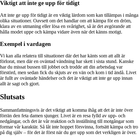
Viktigt att inte ge upp för tidigt
Att inte ge upp för tidigt är en viktig lärdom som kan tillämpas i många
olika situationer. Oavsett om det handlar om att kämpa för en dröm,
klara av en utmaning eller lösa en svårighet, så är det avgörande att
hålla modet uppe och kämpa vidare även när det känns motigt.
Exempel i vardagen
Vi kan alla relatera till situationer där det har känts som att allt är
förlorat, men där en oväntad vändning har skett i sista stund. Kanske
har du missat bussen till jobbet och trodde att din arbetsdag var
förstörd, men sedan fick du skjuts av en vän och kom i tid ändå. Livet
är fullt av oväntade händelser och det är viktigt att inte ge upp innan
allt är sagt och gjort.
Slutsats
Sammanfattningsvis är det viktigt att komma ihåg att det är inte över
förrän den feta damen sjunger. Livet är en resa fylld av upp- och
nedgångar, och det är vår reaktion och inställning till motgångar som
formar vår karaktär. Så låt inte hoppet försvinna, fortsätt kämpa och tro
på dig själv – för det är först när du ger upp som det verkligen är över.