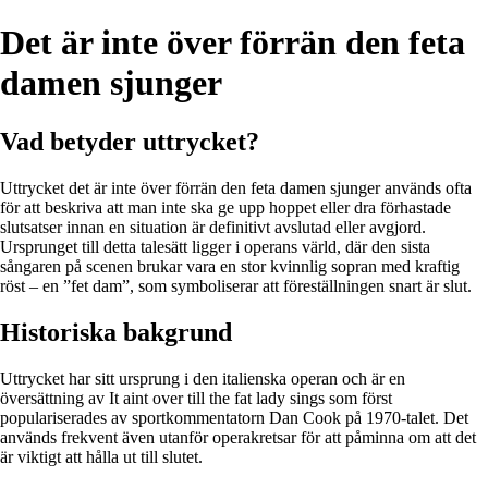
Det är inte över förrän den feta
damen sjunger
Vad betyder uttrycket?
Uttrycket det är inte över förrän den feta damen sjunger används ofta
för att beskriva att man inte ska ge upp hoppet eller dra förhastade
slutsatser innan en situation är definitivt avslutad eller avgjord.
Ursprunget till detta talesätt ligger i operans värld, där den sista
sångaren på scenen brukar vara en stor kvinnlig sopran med kraftig
röst – en ”fet dam”, som symboliserar att föreställningen snart är slut.
Historiska bakgrund
Uttrycket har sitt ursprung i den italienska operan och är en
översättning av It aint over till the fat lady sings som först
populariserades av sportkommentatorn Dan Cook på 1970-talet. Det
används frekvent även utanför operakretsar för att påminna om att det
är viktigt att hålla ut till slutet.