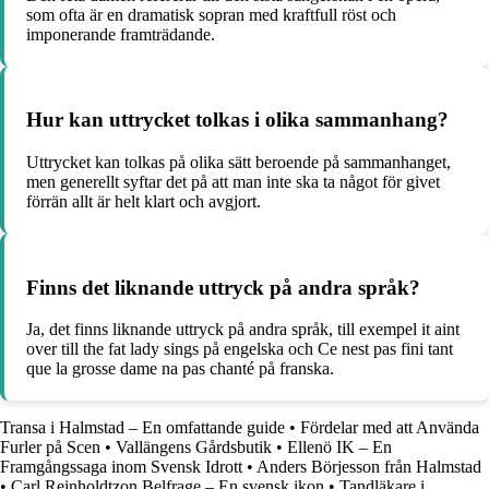
som ofta är en dramatisk sopran med kraftfull röst och
imponerande framträdande.
Hur kan uttrycket tolkas i olika sammanhang?
Uttrycket kan tolkas på olika sätt beroende på sammanhanget,
men generellt syftar det på att man inte ska ta något för givet
förrän allt är helt klart och avgjort.
Finns det liknande uttryck på andra språk?
Ja, det finns liknande uttryck på andra språk, till exempel it aint
over till the fat lady sings på engelska och Ce nest pas fini tant
que la grosse dame na pas chanté på franska.
Transa i Halmstad – En omfattande guide
•
Fördelar med att Använda
Furler på Scen
•
Vallängens Gårdsbutik
•
Ellenö IK – En
Framgångssaga inom Svensk Idrott
•
Anders Börjesson från Halmstad
•
Carl Reinholdtzon Belfrage – En svensk ikon
•
Tandläkare i