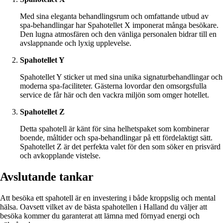
Med sina eleganta behandlingsrum och omfattande utbud av
spa-behandlingar har Spahotellet X imponerat många besökare.
Den lugna atmosfären och den vänliga personalen bidrar till en
avslappnande och lyxig upplevelse.
Spahotellet Y
Spahotellet Y sticker ut med sina unika signaturbehandlingar och
moderna spa-faciliteter. Gästerna lovordar den omsorgsfulla
service de får här och den vackra miljön som omger hotellet.
Spahotellet Z
Detta spahotell är känt för sina helhetspaket som kombinerar
boende, måltider och spa-behandlingar på ett fördelaktigt sätt.
Spahotellet Z är det perfekta valet för den som söker en prisvärd
och avkopplande vistelse.
Avslutande tankar
Att besöka ett spahotell är en investering i både kroppslig och mental
hälsa. Oavsett vilket av de bästa spahotellen i Halland du väljer att
besöka kommer du garanterat att lämna med förnyad energi och