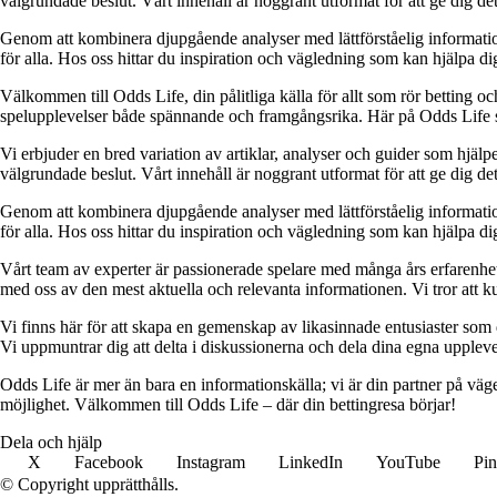
välgrundade beslut. Vårt innehåll är noggrant utformat för att ge dig de
Genom att kombinera djupgående analyser med lättförståelig information vil
för alla. Hos oss hittar du inspiration och vägledning som kan hjälpa dig
Välkommen till Odds Life, din pålitliga källa för allt som rör betting oc
spelupplevelser både spännande och framgångsrika. Här på Odds Life strä
Vi erbjuder en bred variation av artiklar, analyser och guider som hjälper
välgrundade beslut. Vårt innehåll är noggrant utformat för att ge dig de
Genom att kombinera djupgående analyser med lättförståelig information vil
för alla. Hos oss hittar du inspiration och vägledning som kan hjälpa dig
Vårt team av experter är passionerade spelare med många års erfarenhet 
med oss av den mest aktuella och relevanta informationen. Vi tror att ku
Vi finns här för att skapa en gemenskap av likasinnade entusiaster som
Vi uppmuntrar dig att delta i diskussionerna och dela dina egna uppleve
Odds Life är mer än bara en informationskälla; vi är din partner på vä
möjlighet. Välkommen till Odds Life – där din bettingresa börjar!
Dela och hjälp
X
Facebook
Instagram
LinkedIn
YouTube
Pin
© Copyright upprätthålls.