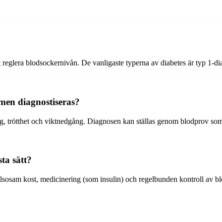
eglera blodsockernivån. De vanligaste typerna av diabetes är typ 1-diab
men diagnostiseras?
ing, trötthet och viktnedgång. Diagnosen kan ställas genom blodprov so
ta sätt?
osam kost, medicinering (som insulin) och regelbunden kontroll av blod