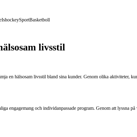
e
Ishockey
Sport
Basketboll
älsosam livsstil
mja en hälsosam livsstil bland sina kunder. Genom olika aktiviteter, ku
ersonliga engagemang och individanpassade program. Genom att lyssna 