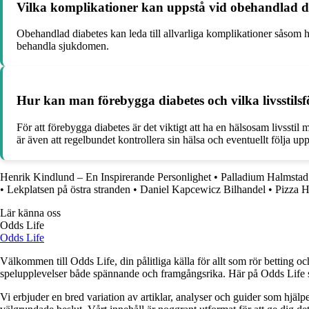
Vilka komplikationer kan uppstå vid obehandlad d
Obehandlad diabetes kan leda till allvarliga komplikationer såsom h
behandla sjukdomen.
Hur kan man förebygga diabetes och vilka livsstils
För att förebygga diabetes är det viktigt att ha en hälsosam livss
är även att regelbundet kontrollera sin hälsa och eventuellt följa up
Henrik Kindlund – En Inspirerande Personlighet
•
Palladium Halmstad –
•
Lekplatsen på östra stranden
•
Daniel Kapcewicz Bilhandel
•
Pizza H
Lär känna oss
Odds Life
Odds Life
Välkommen till Odds Life, din pålitliga källa för allt som rör betting oc
spelupplevelser både spännande och framgångsrika. Här på Odds Life strä
Vi erbjuder en bred variation av artiklar, analyser och guider som hjälper