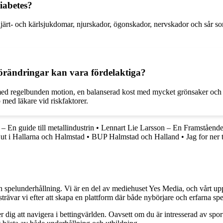
iabetes?
järt- och kärlsjukdomar, njurskador, ögonskador, nervskador och sår som 
förändringar kan vara fördelaktiga?
til med regelbunden motion, en balanserad kost med mycket grönsaker och
p med läkare vid riskfaktorer.
 En guide till metallindustrin
•
Lennart Lie Larsson – En Framståend
ut i Hallarna och Halmstad
•
BUP Halmstad och Halland
•
Jag for ner t
h spelunderhållning. Vi är en del av mediehuset Yes Media, och vårt uppdra
var vi efter att skapa en plattform där både nybörjare och erfarna spel
 dig att navigera i bettingvärlden. Oavsett om du är intresserad av sports