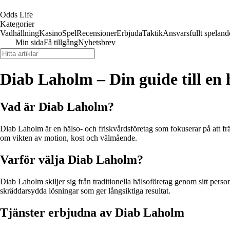
Odds Life
Kategorier
Vadhållning
Kasino
Spel
Recensioner
Erbjuda
Taktik
Ansvarsfullt speland
Min sida
Få tillgång
Nyhetsbrev
Diab Laholm – Din guide till en h
Vad är Diab Laholm?
Diab Laholm är en hälso- och friskvårdsföretag som fokuserar på att frä
om vikten av motion, kost och välmående.
Varför välja Diab Laholm?
Diab Laholm skiljer sig från traditionella hälsoföretag genom sitt p
skräddarsydda lösningar som ger långsiktiga resultat.
Tjänster erbjudna av Diab Laholm