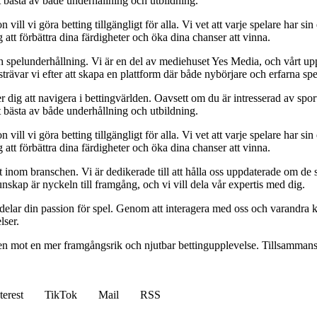
t bästa av både underhållning och utbildning.
l vi göra betting tillgängligt för alla. Vi vet att varje spelare har sin e
 att förbättra dina färdigheter och öka dina chanser att vinna.
h spelunderhållning. Vi är en del av mediehuset Yes Media, och vårt uppdra
var vi efter att skapa en plattform där både nybörjare och erfarna spel
 dig att navigera i bettingvärlden. Oavsett om du är intresserad av sports
t bästa av både underhållning och utbildning.
l vi göra betting tillgängligt för alla. Vi vet att varje spelare har sin e
 att förbättra dina färdigheter och öka dina chanser att vinna.
inom branschen. Vi är dedikerade till att hålla oss uppdaterade om de se
nskap är nyckeln till framgång, och vi vill dela vår expertis med dig.
 delar din passion för spel. Genom att interagera med oss och varandra 
lser.
gen mot en mer framgångsrik och njutbar bettingupplevelse. Tillsammans 
terest
TikTok
Mail
RSS