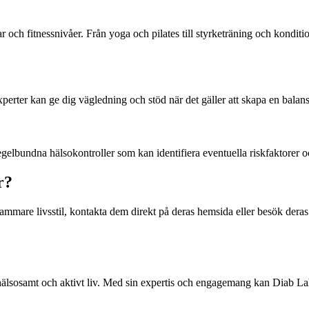
 och fitnessnivåer. Från yoga och pilates till styrketräning och kondition
experter kan ge dig vägledning och stöd när det gäller att skapa en bal
elbundna hälsokontroller som kan identifiera eventuella riskfaktorer och
r?
sammare livsstil, kontakta dem direkt på deras hemsida eller besök dera
t hälsosamt och aktivt liv. Med sin expertis och engagemang kan Diab Laho