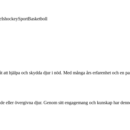
e
Ishockey
Sport
Basketboll
åt att hjälpa och skydda djur i nöd. Med många års erfarenhet och en pas
dade eller övergivna djur. Genom sitt engagemang och kunskap har denne hj