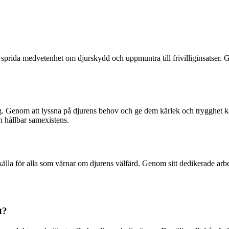
att sprida medvetenhet om djurskydd och uppmuntra till frivilliginsatse
rg. Genom att lyssna på djurens behov och ge dem kärlek och trygghet k
h hållbar samexistens.
källa för alla som värnar om djurens välfärd. Genom sitt dedikerade arbet
t?