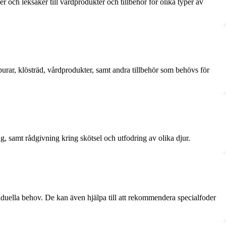
er och leksaker till vårdprodukter och tillbehör för olika typer av
, burar, klösträd, vårdprodukter, samt andra tillbehör som behövs för
g, samt rådgivning kring skötsel och utfodring av olika djur.
iduella behov. De kan även hjälpa till att rekommendera specialfoder