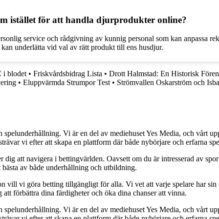
lm istället för att handla djurprodukter online?
personlig service och rådgivning av kunnig personal som kan anpassa 
 underlätta vid val av rätt produkt till ens husdjur.
i blodet
•
Friskvårdsbidrag Lista
•
Drott Halmstad: En Historisk Före
vering
•
Eluppvärmda Strumpor Test
•
Strömvallen Oskarström och Isb
h spelunderhållning. Vi är en del av mediehuset Yes Media, och vårt uppdra
var vi efter att skapa en plattform där både nybörjare och erfarna spel
 dig att navigera i bettingvärlden. Oavsett om du är intresserad av sports
t bästa av både underhållning och utbildning.
l vi göra betting tillgängligt för alla. Vi vet att varje spelare har sin e
 att förbättra dina färdigheter och öka dina chanser att vinna.
h spelunderhållning. Vi är en del av mediehuset Yes Media, och vårt uppdra
var vi efter att skapa en plattform där både nybörjare och erfarna spel