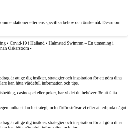
rekommendationer efter ens specifika behov och önskemål. Dessutom
ning
•
Covid-19 i Halland
•
Halmstad Swimrun – En utmaning i
anan Oskarström
•
g är att ge dig insikter, strategier och inspiration för att göra dina
are kan hitta värdefull information och tips.
betting, casinospel eller poker, har vi det du behöver för att fatta
gen unika stil och strategi, och därför strävar vi efter att erbjuda något
g är att ge dig insikter, strategier och inspiration för att göra dina
are kan hitta värdefull information och tips.