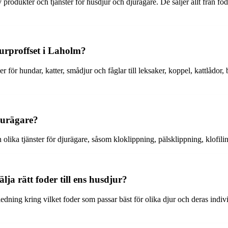
 produkter och tjänster för husdjur och djurägare. De säljer allt från fod
urproffset i Laholm?
r för hundar, katter, smådjur och fåglar till leksaker, koppel, kattlådor
djurägare?
olika tjänster för djurägare, såsom kloklippning, pälsklippning, klofilin
lja rätt foder till ens husdjur?
dning kring vilket foder som passar bäst för olika djur och deras indiv