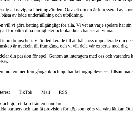
 dig att navigera i bettingvärlden. Oavsett om du är intresserad av sports
t bästa av både underhållning och utbildning.
l vi göra betting tillgängligt för alla. Vi vet att varje spelare har sin e
 att förbättra dina färdigheter och öka dina chanser att vinna.
inom branschen. Vi är dedikerade till att hålla oss uppdaterade om de se
nskap är nyckeln till framgång, och vi vill dela vår expertis med dig.
 delar din passion för spel. Genom att interagera med oss och varandra 
lser.
gen mot en mer framgångsrik och njutbar bettingupplevelse. Tillsammans 
terest
TikTok
Mail
RSS
k och gör ett köp från en handlare.
lda partners och kan få provision för köp som görs via våra länkar. Otillå