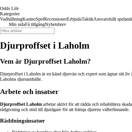
Odds Life
Kategorier
Vadhållning
Kasino
Spel
Recensioner
Erbjuda
Taktik
Ansvarsfullt speland
Min sida
Få tillgång
Nyhetsbrev
Djurproffset i Laholm
Vem är Djurproffset Laholm?
Djurproffset i Laholm är en känd djurvän och expert som ägnar sitt liv 
Laholms djursamhälle.
Arbete och insatser
Djurproffset Laholm
arbetar aktivt för att rädda och rehabilitera ska
rådgivning och stöd till djurägare för att främja djurens välbefinnande.
Räddningsinsatser