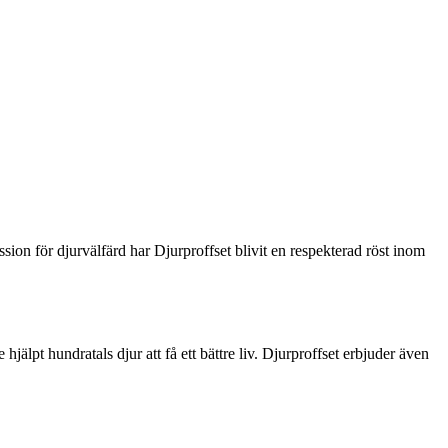
sion för djurvälfärd har Djurproffset blivit en respekterad röst inom
älpt hundratals djur att få ett bättre liv. Djurproffset erbjuder även