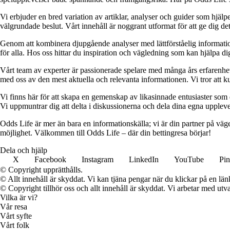
Vi erbjuder en bred variation av artiklar, analyser och guider som hjälper
välgrundade beslut. Vårt innehåll är noggrant utformat för att ge dig de
Genom att kombinera djupgående analyser med lättförståelig information vil
för alla. Hos oss hittar du inspiration och vägledning som kan hjälpa dig
Vårt team av experter är passionerade spelare med många års erfarenhet 
med oss av den mest aktuella och relevanta informationen. Vi tror att ku
Vi finns här för att skapa en gemenskap av likasinnade entusiaster som
Vi uppmuntrar dig att delta i diskussionerna och dela dina egna uppleve
Odds Life är mer än bara en informationskälla; vi är din partner på vä
möjlighet. Välkommen till Odds Life – där din bettingresa börjar!
Dela och hjälp
X
Facebook
Instagram
LinkedIn
YouTube
Pin
© Copyright upprätthålls.
© Allt innehåll är skyddat. Vi kan tjäna pengar när du klickar på en län
© Copyright tillhör oss och allt innehåll är skyddat. Vi arbetar med utva
Vilka är vi?
Vår resa
Vårt syfte
Vårt folk