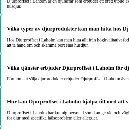
Djurproffset i Laholm är en djuraffär som erbjuder ett brett utbud av
husdjur.
Vilka typer av djurprodukter kan man hitta hos Dj
Hos Djurproffset i Laholm kan man hitta allt från högkvalitativt fode
att ta hand om och skämma bort sina husdjur.
Vilka tjänster erbjuder Djurproffset i Laholm för 
Förutom att sälja djurprodukter erbjuder Djurproffset i Laholm även 
Hur kan Djurproffset i Laholm hjälpa till med att vä
Djurproffset i Laholm har kunnig personal som kan ge råd och vägle
för djur med specifika hälsoproblem eller allergier.