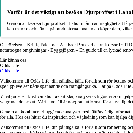
Varför är det viktigt att besöka Djurproffset i Laho
Genom att besöka Djurproffset i Laholm får man möjlighet att få 
kan man se och känna på produkterna innan man köper dem, vilket kan
Oasrörelsen – Kritik, Fakta och Analys
•
Bruksarbetare Korsord
•
THC 
naturtrogna omgivningar
•
Byggsjögren – En guide till en lyckad reno
Lär känna oss
Odds Life
Odds Life
Välkommen till Odds Life, din pålitliga källa för allt som rör betting oc
spelupplevelser både spännande och framgångsrika. Här på Odds Life strä
Vi erbjuder en bred variation av artiklar, analyser och guider som hjälper
välgrundade beslut. Vårt innehåll är noggrant utformat för att ge dig de
Genom att kombinera djupgående analyser med lättförståelig information vil
för alla. Hos oss hittar du inspiration och vägledning som kan hjälpa dig
Välkommen till Odds Life, din pålitliga källa för allt som rör betting oc
spelupplevelser både spännande och framgångsrika. Här på Odds Life strä