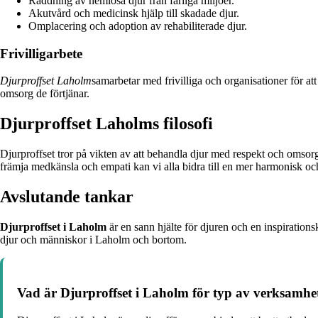
Räddning av hemlösa djur från farliga miljöer.
Akutvård och medicinsk hjälp till skadade djur.
Omplacering och adoption av rehabiliterade djur.
Frivilligarbete
Djurproffset Laholm
samarbetar med frivilliga och organisationer för 
omsorg de förtjänar.
Djurproffset Laholms filosofi
Djurproffset tror på vikten av att behandla djur med respekt och omso
främja medkänsla och empati kan vi alla bidra till en mer harmonisk oc
Avslutande tankar
Djurproffset i Laholm
är en sann hjälte för djuren och en inspirations
djur och människor i Laholm och bortom.
Vad är Djurproffset i Laholm för typ av verksamhe