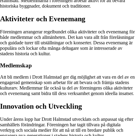
Halmstad. Medlemmarna i föreningen arbetar aktivt för att bevara
historiska byggnader, dokument och traditioner.
Aktiviteter och Evenemang
Föreningen arrangerar regelbundet olika aktiviteter och evenemang för
både medlemmar och allmänheten. Det kan vara allt från föreläsningar
och guidade turer till utställningar och konserter. Dessa evenemang är
populära och lockar ofta många deltagare som är intresserade av
stadens historia och kultur.
Medlemskap
Att bli medlem i Drott Halmstad ger dig möjlighet att vara en del av en
engagerad gemenskap som arbetar för att bevara och främja stadens
kulturarv. Medlemmar får också ta del av föreningens olika aktiviteter
och evenemang samt bidra till dess verksamhet genom ideella insatser.
Innovation och Utveckling
Under årens lopp har Drott Halmstad utvecklats och anpassat sig efter
samhällets förändringar. Föreningen har tagit tillvara på digitala
verktyg och sociala medier för att nå ut till en bredare publik och
engagera nya generationer i stadens historia och kultur.