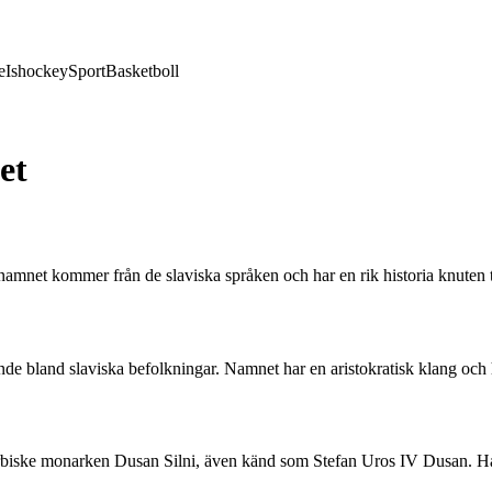
e
Ishockey
Sport
Basketboll
et
amnet kommer från de slaviska språken och har en rik historia knuten ti
de bland slaviska befolkningar. Namnet har en aristokratisk klang och ha
iske monarken Dusan Silni, även känd som Stefan Uros IV Dusan. Han r