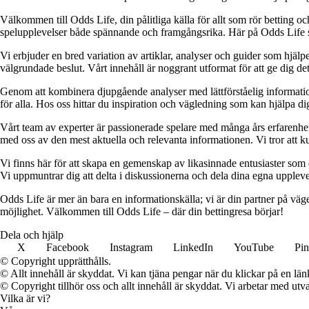
Välkommen till Odds Life, din pålitliga källa för allt som rör betting oc
spelupplevelser både spännande och framgångsrika. Här på Odds Life strä
Vi erbjuder en bred variation av artiklar, analyser och guider som hjälper
välgrundade beslut. Vårt innehåll är noggrant utformat för att ge dig de
Genom att kombinera djupgående analyser med lättförståelig information vil
för alla. Hos oss hittar du inspiration och vägledning som kan hjälpa dig
Vårt team av experter är passionerade spelare med många års erfarenhet 
med oss av den mest aktuella och relevanta informationen. Vi tror att ku
Vi finns här för att skapa en gemenskap av likasinnade entusiaster som
Vi uppmuntrar dig att delta i diskussionerna och dela dina egna uppleve
Odds Life är mer än bara en informationskälla; vi är din partner på vä
möjlighet. Välkommen till Odds Life – där din bettingresa börjar!
Dela och hjälp
X
Facebook
Instagram
LinkedIn
YouTube
Pin
© Copyright upprätthålls.
© Allt innehåll är skyddat. Vi kan tjäna pengar när du klickar på en län
© Copyright tillhör oss och allt innehåll är skyddat. Vi arbetar med utva
Vilka är vi?