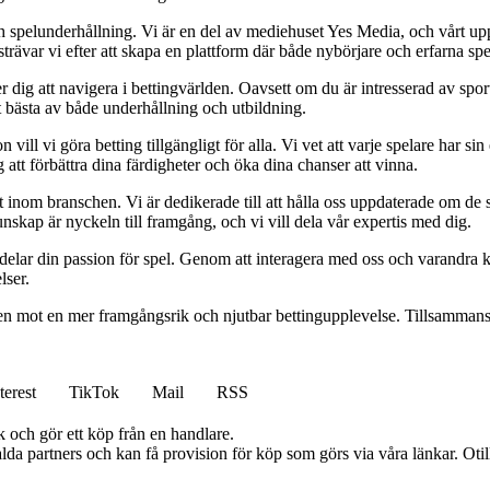
h spelunderhållning. Vi är en del av mediehuset Yes Media, och vårt uppdra
var vi efter att skapa en plattform där både nybörjare och erfarna spel
 dig att navigera i bettingvärlden. Oavsett om du är intresserad av sports
t bästa av både underhållning och utbildning.
l vi göra betting tillgängligt för alla. Vi vet att varje spelare har sin e
 att förbättra dina färdigheter och öka dina chanser att vinna.
inom branschen. Vi är dedikerade till att hålla oss uppdaterade om de se
nskap är nyckeln till framgång, och vi vill dela vår expertis med dig.
 delar din passion för spel. Genom att interagera med oss och varandra 
lser.
gen mot en mer framgångsrik och njutbar bettingupplevelse. Tillsammans 
terest
TikTok
Mail
RSS
k och gör ett köp från en handlare.
lda partners och kan få provision för köp som görs via våra länkar. Otillå