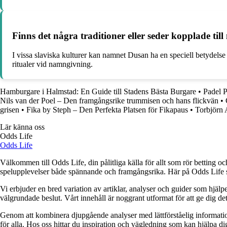
Finns det några traditioner eller seder kopplade ti
I vissa slaviska kulturer kan namnet Dusan ha en speciell betydelse 
ritualer vid namngivning.
Hamburgare i Halmstad: En Guide till Stadens Bästa Burgare
•
Padel P
Nils van der Poel – Den framgångsrike trummisen och hans flickvän
•
grisen
•
Fika by Steph – Den Perfekta Platsen för Fikapaus
•
Torbjörn 
Lär känna oss
Odds Life
Odds Life
Välkommen till Odds Life, din pålitliga källa för allt som rör betting oc
spelupplevelser både spännande och framgångsrika. Här på Odds Life strä
Vi erbjuder en bred variation av artiklar, analyser och guider som hjälper
välgrundade beslut. Vårt innehåll är noggrant utformat för att ge dig de
Genom att kombinera djupgående analyser med lättförståelig information vil
för alla. Hos oss hittar du inspiration och vägledning som kan hjälpa dig