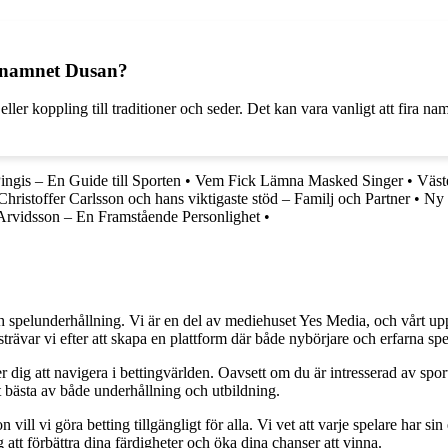
ll namnet Dusan?
eller koppling till traditioner och seder. Det kan vara vanligt att fira 
ingis – En Guide till Sporten
•
Vem Fick Lämna Masked Singer
•
Väst
Christoffer Carlsson och hans viktigaste stöd – Familj och Partner
•
Ny 
Arvidsson – En Framstående Personlighet
•
h spelunderhållning. Vi är en del av mediehuset Yes Media, och vårt uppdra
var vi efter att skapa en plattform där både nybörjare och erfarna spel
 dig att navigera i bettingvärlden. Oavsett om du är intresserad av sports
t bästa av både underhållning och utbildning.
l vi göra betting tillgängligt för alla. Vi vet att varje spelare har sin e
 att förbättra dina färdigheter och öka dina chanser att vinna.