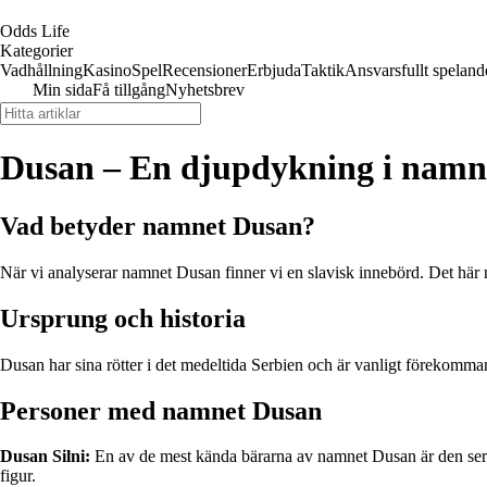
Odds Life
Kategorier
Vadhållning
Kasino
Spel
Recensioner
Erbjuda
Taktik
Ansvarsfullt speland
Min sida
Få tillgång
Nyhetsbrev
Dusan – En djupdykning i namn
Vad betyder namnet Dusan?
När vi analyserar namnet Dusan finner vi en slavisk innebörd. Det här n
Ursprung och historia
Dusan har sina rötter i det medeltida Serbien och är vanligt förekomman
Personer med namnet Dusan
Dusan Silni:
En av de mest kända bärarna av namnet Dusan är den serb
figur.