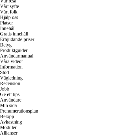
Vår resa
Vårt syfte
Vårt folk
Hjälp oss
Platser
Innehåll
Gratis innehåll
Erbjudande priser
Betyg
Produktguider
Användarmanual
Våra videor
Information
Stöd
Vägledning
Recension
Jobb
Ge ett tips
Användare
Min sida
Prenumerationsplan
Belopp
Avkastning
Moduler
Allianser