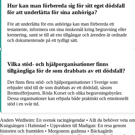
Hur kan man förbereda sig för sitt eget dödsfall
för att underlätta för sina anhöriga?
För att underlätta för ens anhöriga kan man förbereda ett
testamente, informera om sina önskemål kring begravning eller
kremering, samt se till att ens tillgångar och ärenden är ordnade
och dokumenterade på ett tydligt sätt.
Vilka stöd- och hjälporganisationer finns
tillgängliga för de som drabbats av ett dödsfall?
Det finns flera stöd- och hjälporganisationer i Sverige som
erbjuder stöd till de som drabbats av ett dödsfall, såsom
Brottsofferjouren, Röda Korset och olika begravningsbyråer.
Dessa organisationer kan erbjuda både praktiskt och emotionellt
stöd i en svår tid.
Anders Wirdheim: En svensk racinglegendar
•
Allt du behöver veta om
Kungsängen i Halmstad
•
Uppvakten till Madigan: En resa genom
historien och framtiden
•
Morgonens gudinna
•
Bäckagårds