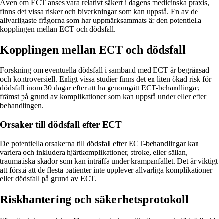
Även om ECT anses vara relativt säkert i dagens medicinska praxis,
finns det vissa risker och biverkningar som kan uppstå. En av de
allvarligaste frågorna som har uppmärksammats är den potentiella
kopplingen mellan ECT och dödsfall.
Kopplingen mellan ECT och dödsfall
Forskning om eventuella dödsfall i samband med ECT är begränsad
och kontroversiell. Enligt vissa studier finns det en liten ökad risk för
dödsfall inom 30 dagar efter att ha genomgått ECT-behandlingar,
främst på grund av komplikationer som kan uppstå under eller efter
behandlingen.
Orsaker till dödsfall efter ECT
De potentiella orsakerna till dödsfall efter ECT-behandlingar kan
variera och inkludera hjärtkomplikationer, stroke, eller sällan,
traumatiska skador som kan inträffa under krampanfallet. Det är viktigt
att förstå att de flesta patienter inte upplever allvarliga komplikationer
eller dödsfall på grund av ECT.
Riskhantering och säkerhetsprotokoll