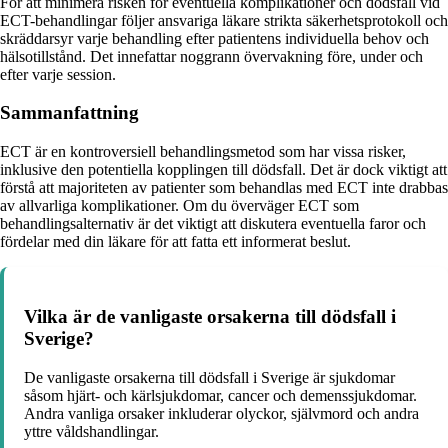
För att minimera risken för eventuella komplikationer och dödsfall vid
ECT-behandlingar följer ansvariga läkare strikta säkerhetsprotokoll och
skräddarsyr varje behandling efter patientens individuella behov och
hälsotillstånd. Det innefattar noggrann övervakning före, under och
efter varje session.
Sammanfattning
ECT är en kontroversiell behandlingsmetod som har vissa risker,
inklusive den potentiella kopplingen till dödsfall. Det är dock viktigt att
förstå att majoriteten av patienter som behandlas med ECT inte drabbas
av allvarliga komplikationer. Om du överväger ECT som
behandlingsalternativ är det viktigt att diskutera eventuella faror och
fördelar med din läkare för att fatta ett informerat beslut.
Vilka är de vanligaste orsakerna till dödsfall i
Sverige?
De vanligaste orsakerna till dödsfall i Sverige är sjukdomar
såsom hjärt- och kärlsjukdomar, cancer och demenssjukdomar.
Andra vanliga orsaker inkluderar olyckor, självmord och andra
yttre våldshandlingar.