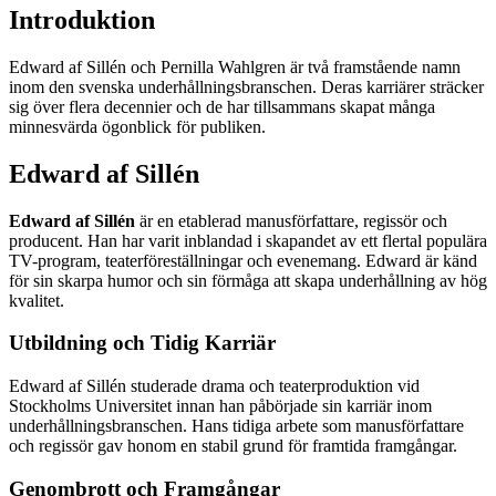
Introduktion
Edward af Sillén och Pernilla Wahlgren är två framstående namn
inom den svenska underhållningsbranschen. Deras karriärer sträcker
sig över flera decennier och de har tillsammans skapat många
minnesvärda ögonblick för publiken.
Edward af Sillén
Edward af Sillén
är en etablerad manusförfattare, regissör och
producent. Han har varit inblandad i skapandet av ett flertal populära
TV-program, teaterföreställningar och evenemang. Edward är känd
för sin skarpa humor och sin förmåga att skapa underhållning av hög
kvalitet.
Utbildning och Tidig Karriär
Edward af Sillén studerade drama och teaterproduktion vid
Stockholms Universitet innan han påbörjade sin karriär inom
underhållningsbranschen. Hans tidiga arbete som manusförfattare
och regissör gav honom en stabil grund för framtida framgångar.
Genombrott och Framgångar