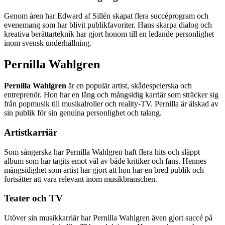
Genom åren har Edward af Sillén skapat flera succéprogram och
evenemang som har blivit publikfavoriter. Hans skarpa dialog och
kreativa berättarteknik har gjort honom till en ledande personlighet
inom svensk underhållning.
Pernilla Wahlgren
Pernilla Wahlgren
är en populär artist, skådespelerska och
entreprenör. Hon har en lång och mångsidig karriär som sträcker sig
från popmusik till musikalroller och reality-TV. Pernilla är älskad av
sin publik för sin genuina personlighet och talang.
Artistkarriär
Som sångerska har Pernilla Wahlgren haft flera hits och släppt
album som har tagits emot väl av både kritiker och fans. Hennes
mångsidighet som artist har gjort att hon har en bred publik och
fortsätter att vara relevant inom musikbranschen.
Teater och TV
Utöver sin musikkarriär har Pernilla Wahlgren även gjort succé på