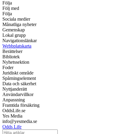
Följa
Följ med
Följa
Sociala medier
Månatliga nyheter
Gemenskap
Lokal grupp
Navigationslänkar
Webbplatskarta
Berättelser
Bibliotek
Nyhetssektion
Foder
Juridiskt område
Spårningselement
Data och säkerhet
Nyttjanderätt
Användarvillkor
Anpassning
Framtida försäkring
OddsLife.se
Yes Media
info@yesmedia.se
Odds Life