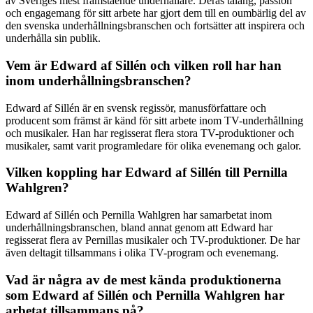
av Sveriges mest framstående underhållare. Deras talang, passion
och engagemang för sitt arbete har gjort dem till en oumbärlig del av
den svenska underhållningsbranschen och fortsätter att inspirera och
underhålla sin publik.
Vem är Edward af Sillén och vilken roll har han
inom underhållningsbranschen?
Edward af Sillén är en svensk regissör, manusförfattare och
producent som främst är känd för sitt arbete inom TV-underhållning
och musikaler. Han har regisserat flera stora TV-produktioner och
musikaler, samt varit programledare för olika evenemang och galor.
Vilken koppling har Edward af Sillén till Pernilla
Wahlgren?
Edward af Sillén och Pernilla Wahlgren har samarbetat inom
underhållningsbranschen, bland annat genom att Edward har
regisserat flera av Pernillas musikaler och TV-produktioner. De har
även deltagit tillsammans i olika TV-program och evenemang.
Vad är några av de mest kända produktionerna
som Edward af Sillén och Pernilla Wahlgren har
arbetat tillsammans på?