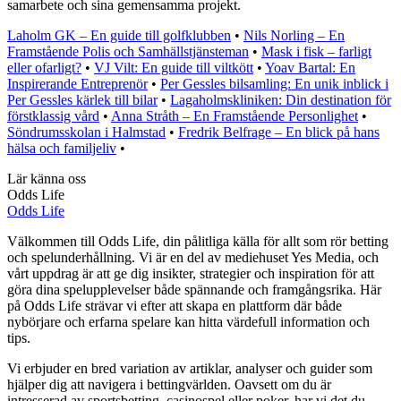
samarbete och sina gemensamma projekt.
Laholm GK – En guide till golfklubben
•
Nils Norling – En
Framstående Polis och Samhällstjänsteman
•
Mask i fisk – farligt
eller ofarligt?
•
VJ Vilt: En guide till viltkött
•
Yoav Bartal: En
Inspirerande Entreprenör
•
Per Gessles bilsamling: En unik inblick i
Per Gessles kärlek till bilar
•
Lagaholmskliniken: Din destination för
förstklassig vård
•
Anna Stråth – En Framstående Personlighet
•
Söndrumsskolan i Halmstad
•
Fredrik Belfrage – En blick på hans
hälsa och familjeliv
•
Lär känna oss
Odds Life
Odds Life
Välkommen till Odds Life, din pålitliga källa för allt som rör betting
och spelunderhållning. Vi är en del av mediehuset Yes Media, och
vårt uppdrag är att ge dig insikter, strategier och inspiration för att
göra dina spelupplevelser både spännande och framgångsrika. Här
på Odds Life strävar vi efter att skapa en plattform där både
nybörjare och erfarna spelare kan hitta värdefull information och
tips.
Vi erbjuder en bred variation av artiklar, analyser och guider som
hjälper dig att navigera i bettingvärlden. Oavsett om du är
intresserad av sportsbetting, casinospel eller poker, har vi det du