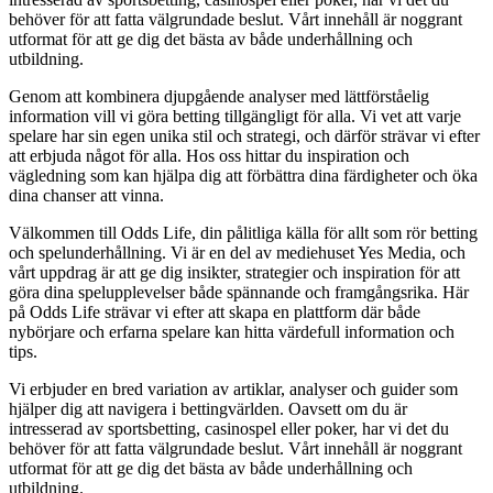
behöver för att fatta välgrundade beslut. Vårt innehåll är noggrant
utformat för att ge dig det bästa av både underhållning och
utbildning.
Genom att kombinera djupgående analyser med lättförståelig
information vill vi göra betting tillgängligt för alla. Vi vet att varje
spelare har sin egen unika stil och strategi, och därför strävar vi efter
att erbjuda något för alla. Hos oss hittar du inspiration och
vägledning som kan hjälpa dig att förbättra dina färdigheter och öka
dina chanser att vinna.
Välkommen till Odds Life, din pålitliga källa för allt som rör betting
och spelunderhållning. Vi är en del av mediehuset Yes Media, och
vårt uppdrag är att ge dig insikter, strategier och inspiration för att
göra dina spelupplevelser både spännande och framgångsrika. Här
på Odds Life strävar vi efter att skapa en plattform där både
nybörjare och erfarna spelare kan hitta värdefull information och
tips.
Vi erbjuder en bred variation av artiklar, analyser och guider som
hjälper dig att navigera i bettingvärlden. Oavsett om du är
intresserad av sportsbetting, casinospel eller poker, har vi det du
behöver för att fatta välgrundade beslut. Vårt innehåll är noggrant
utformat för att ge dig det bästa av både underhållning och
utbildning.