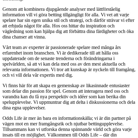
Genom att kombinera djupgående analyser med lättförståelig
information vill vi göra betting tillgängligt för alla. Vi vet att varje
spelare har sin egen unika stil och strategi, och därför strävar vi efter
att erbjuda något för alla. Hos oss hittar du inspiration och
vägledning som kan hjälpa dig att förbättra dina färdigheter och öka
dina chanser att vinna.
Vårt team av experter är passionerade spelare med många års
erfarenhet inom branschen. Vi är dedikerade till att hålla oss
uppdaterade om de senaste trenderna och förändringarna i
spelvärlden, så att vi kan dela med oss av den mest aktuella och
relevanta informationen. Vi tror att kunskap är nyckeln till framgång,
och vi vill dela vår expertis med dig.
Vi finns här för att skapa en gemenskap av likasinnade entusiaster
som delar din passion för spel. Genom att interagera med oss och
varandra kan du få nya perspektiv och idéer som kan berika din
spelupplevelse. Vi uppmuntrar dig att delta i diskussionerna och dela
dina egna upplevelser.
Odds Life är mer än bara en informationskälla; vi är din partner på
vägen mot en mer framgångsrik och njutbar bettingupplevelse.
Tillsammans kan vi utforska denna spännande värld och göra varje
insats till en möjlighet. Välkommen till Odds Life – där din