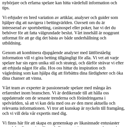
nybörjare och erfarna spelare kan hitta värdefull information och
tips.
Vi erbjuder en bred variation av artiklar, analyser och guider som
hjälper dig att navigera i bettingvärlden. Oavsett om du är
intresserad av sportsbetting, casinospel eller poker, har vi det du
behöver för att fatta välgrundade beslut. Vårt innehåll är noggrant
utformat för att ge dig det bästa av både underhållning och
utbildning.
Genom att kombinera djupgående analyser med lättförståelig
information vill vi göra betting tillgängligt för alla. Vi vet att varje
spelare har sin egen unika stil och strategi, och därför strävar vi efter
att erbjuda något för alla. Hos oss hittar du inspiration och
vägledning som kan hjälpa dig att förbättra dina färdigheter och öka
dina chanser att vinna.
Vårt team av experter är passionerade spelare med många års
erfarenhet inom branschen. Vi är dedikerade till att hålla oss
uppdaterade om de senaste trenderna och förändringarna i
spelvärlden, så att vi kan dela med oss av den mest aktuella och
relevanta informationen. Vi tror att kunskap är nyckeln till framgång,
och vi vill dela vår expertis med dig.
Vi finns här för att skapa en gemenskap av likasinnade entusiaster