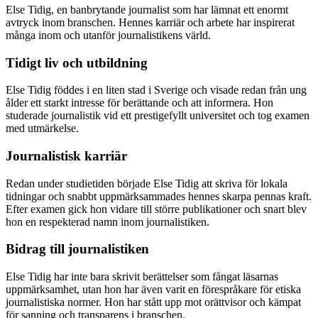
Else Tidig, en banbrytande journalist som har lämnat ett enormt
avtryck inom branschen. Hennes karriär och arbete har inspirerat
många inom och utanför journalistikens värld.
Tidigt liv och utbildning
Else Tidig föddes i en liten stad i Sverige och visade redan från ung
ålder ett starkt intresse för berättande och att informera. Hon
studerade journalistik vid ett prestigefyllt universitet och tog examen
med utmärkelse.
Journalistisk karriär
Redan under studietiden började Else Tidig att skriva för lokala
tidningar och snabbt uppmärksammades hennes skarpa pennas kraft.
Efter examen gick hon vidare till större publikationer och snart blev
hon en respekterad namn inom journalistiken.
Bidrag till journalistiken
Else Tidig har inte bara skrivit berättelser som fångat läsarnas
uppmärksamhet, utan hon har även varit en förespråkare för etiska
journalistiska normer. Hon har stått upp mot orättvisor och kämpat
för sanning och transparens i branschen.