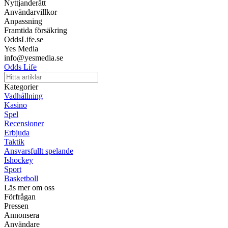
Nyttjanderätt
Användarvillkor
Anpassning
Framtida försäkring
OddsLife.se
Yes Media
info@yesmedia.se
Odds Life
Kategorier
Vadhållning
Kasino
Spel
Recensioner
Erbjuda
Taktik
Ansvarsfullt spelande
Ishockey
Sport
Basketboll
Läs mer om oss
Förfrågan
Pressen
Annonsera
Användare