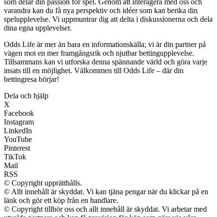
som delar din passion för spel. Genom att interagera med oss och
varandra kan du få nya perspektiv och idéer som kan berika din
spelupplevelse. Vi uppmuntrar dig att delta i diskussionerna och dela
dina egna upplevelser.
Odds Life är mer än bara en informationskälla; vi är din partner på
vägen mot en mer framgångsrik och njutbar bettingupplevelse.
Tillsammans kan vi utforska denna spännande värld och göra varje
insats till en möjlighet. Välkommen till Odds Life – där din
bettingresa börjar!
Dela och hjälp
X
Facebook
Instagram
LinkedIn
YouTube
Pinterest
TikTok
Mail
RSS
© Copyright upprätthålls.
© Allt innehåll är skyddat. Vi kan tjäna pengar när du klickar på en
länk och gör ett köp från en handlare.
© Copyright tillhör oss och allt innehåll är skyddat. Vi arbetar med