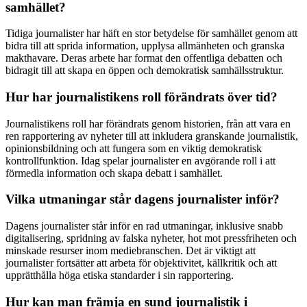
samhället?
Tidiga journalister har häft en stor betydelse för samhället genom att
bidra till att sprida information, upplysa allmänheten och granska
makthavare. Deras arbete har format den offentliga debatten och
bidragit till att skapa en öppen och demokratisk samhällsstruktur.
Hur har journalistikens roll förändrats över tid?
Journalistikens roll har förändrats genom historien, från att vara en
ren rapportering av nyheter till att inkludera granskande journalistik,
opinionsbildning och att fungera som en viktig demokratisk
kontrollfunktion. Idag spelar journalister en avgörande roll i att
förmedla information och skapa debatt i samhället.
Vilka utmaningar står dagens journalister inför?
Dagens journalister står inför en rad utmaningar, inklusive snabb
digitalisering, spridning av falska nyheter, hot mot pressfriheten och
minskade resurser inom mediebranschen. Det är viktigt att
journalister fortsätter att arbeta för objektivitet, källkritik och att
upprätthålla höga etiska standarder i sin rapportering.
Hur kan man främja en sund journalistik i