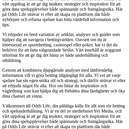
vårt uppdrag är att ge dig insikter, strategier och inspiration för att
göra dina spelupplevelser både spännande och framgångsrika. Här
på Odds Life strävar vi efter att skapa en plattform där både
nybörjare och erfarna spelare kan hitta värdefull information och
tips.
Vi erbjuder en bred variation av artiklar, analyser och guider som
hjälper dig att navigera i bettingvärlden. Oavsett om du är
intresserad av sportsbetting, casinospel eller poker, har vi det du
behöver för att fatta välgrundade beslut. Vårt innehåll är noggrant
utformat för att ge dig det bästa av både underhållning och
utbildning.
Genom att kombinera djupgående analyser med lättförståelig
information vill vi göra betting tillgängligt för alla. Vi vet att varje
spelare har sin egen unika stil och strategi, och därför strävar vi efter
att erbjuda något för alla. Hos oss hittar du inspiration och
vägledning som kan hjälpa dig att förbättra dina färdigheter och öka
dina chanser att vinna.
Välkommen till Odds Life, din pålitliga källa för allt som rör betting
och spelunderhållning. Vi är en del av mediehuset Yes Media, och
vårt uppdrag är att ge dig insikter, strategier och inspiration för att
göra dina spelupplevelser både spännande och framgångsrika. Här
på Odds Life strävar vi efter att skapa en plattform där både