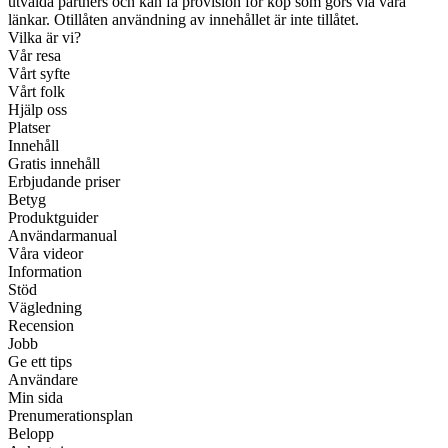
utvalda partners och kan få provision för köp som görs via våra
länkar. Otillåten användning av innehållet är inte tillåtet.
Vilka är vi?
Vår resa
Vårt syfte
Vårt folk
Hjälp oss
Platser
Innehåll
Gratis innehåll
Erbjudande priser
Betyg
Produktguider
Användarmanual
Våra videor
Information
Stöd
Vägledning
Recension
Jobb
Ge ett tips
Användare
Min sida
Prenumerationsplan
Belopp