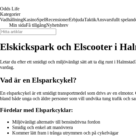
Odds Life
Kategorier
Vadhållning
Kasino
Spel
Recensioner
Erbjuda
Taktik
Ansvarsfullt speland
Min sida
Få tillgång
Nyhetsbrev
Elskickspark och Elscooter i Ha
Letar du efter ett smidigt och miljövänligt sätt att ta dig runt i Halms
vardag.
Vad är en Elsparkcykel?
En elsparkcykel är ett smidigt transportmedel som drivs av en elmotor.
bland både unga och äldre personer som vill undvika tung trafik och sa
Fördelar med Elsparkcyklar:
Miljövänligt alternativ till bensindrivna fordon
Smidig och enkel att manövrera
Kommer lätt fram i trånga utrymmen och på cykelvägar