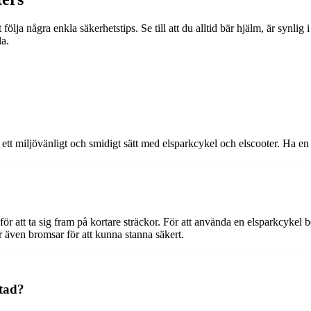
t följa några enkla säkerhetstips. Se till att du alltid bär hjälm, är synli
la.
tt miljövänligt och smidigt sätt med elsparkcykel och elscooter. Ha en 
ör att ta sig fram på kortare sträckor. För att använda en elsparkcykel
 även bromsar för att kunna stanna säkert.
stad?