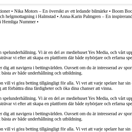
tioner
•
Nika Motors – En översikt av ett ledande bilmärke
•
Boom Boo
och helgmottagning i Halmstad
•
Anna-Karin Palmgren – En inspirerand
stå Hemliga Nummer
•
h spelunderhållning. Vi är en del av mediehuset Yes Media, och vårt uppdra
var vi efter att skapa en plattform där både nybörjare och erfarna spel
 dig att navigera i bettingvärlden. Oavsett om du är intresserad av sports
t bästa av både underhållning och utbildning.
l vi göra betting tillgängligt för alla. Vi vet att varje spelare har sin e
 att förbättra dina färdigheter och öka dina chanser att vinna.
h spelunderhållning. Vi är en del av mediehuset Yes Media, och vårt uppdra
var vi efter att skapa en plattform där både nybörjare och erfarna spel
 dig att navigera i bettingvärlden. Oavsett om du är intresserad av sports
t bästa av både underhållning och utbildning.
l vi göra betting tillgängligt för alla. Vi vet att varje spelare har sin e