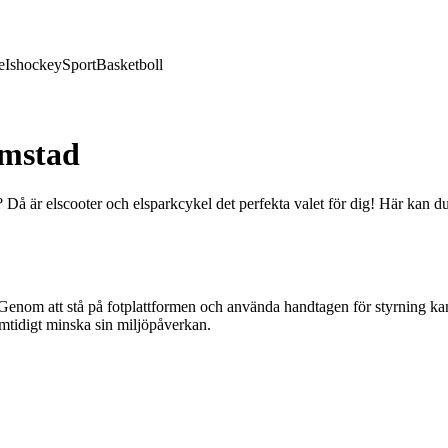
e
Ishockey
Sport
Basketboll
lmstad
tad? Då är elscooter och elsparkcykel det perfekta valet för dig! Här kan
 Genom att stå på fotplattformen och använda handtagen för styrning kan
mtidigt minska sin miljöpåverkan.