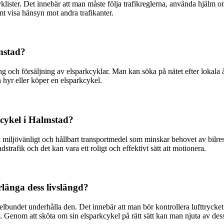
yklister. Det innebär att man måste följa trafikreglerna, använda hjälm
mt visa hänsyn mot andra trafikanter.
mstad?
g och försäljning av elsparkcyklar. Man kan söka på nätet efter lokala å
n hyr eller köper en elsparkcykel.
kcykel i Halmstad?
t miljövänligt och hållbart transportmedel som minskar behovet av bilres
adstrafik och det kan vara ett roligt och effektivt sätt att motionera.
rlänga dess livslängd?
regelbundet underhålla den. Det innebär att man bör kontrollera lufttryc
rat. Genom att sköta om sin elsparkcykel på rätt sätt kan man njuta av des