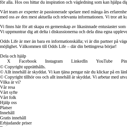
för alla. Hos oss hittar du inspiration och vägledning som kan hjälpa dig
Vårt team av experter är passionerade spelare med många års erfarenhet 
med oss av den mest aktuella och relevanta informationen. Vi tror att ku
Vi finns här för att skapa en gemenskap av likasinnade entusiaster som
Vi uppmuntrar dig att delta i diskussionerna och dela dina egna uppleve
Odds Life är mer än bara en informationskälla; vi är din partner på vä
möjlighet. Välkommen till Odds Life – där din bettingresa börjar!
Dela och hjälp
X
Facebook
Instagram
LinkedIn
YouTube
Pin
© Copyright upprätthålls.
© Allt innehåll är skyddat. Vi kan tjäna pengar när du klickar på en län
© Copyright tillhör oss och allt innehåll är skyddat. Vi arbetar med utva
Vilka är vi?
Vår resa
Vårt syfte
Vårt folk
Hjälp oss
Platser
Innehåll
Gratis innehåll
Erbjudande priser