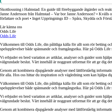
Skottlossning i Halmstad: En guide till förebyggande åtgärder och reak
Janne Andersson från Halmstad – Var bor Janne Andersson?
•
Kvälls 
författare och poet
•
Inget Uppringnings ID – Spåra, Skydda och För
Lär känna oss
Odds Life
Odds Life
Välkommen till Odds Life, din pålitliga källa för allt som rör betting oc
spelupplevelser både spännande och framgångsrika. Här på Odds Life strä
Vi erbjuder en bred variation av artiklar, analyser och guider som hjälper
välgrundade beslut. Vårt innehåll är noggrant utformat för att ge dig de
Genom att kombinera djupgående analyser med lättförståelig information vil
för alla. Hos oss hittar du inspiration och vägledning som kan hjälpa dig
Välkommen till Odds Life, din pålitliga källa för allt som rör betting oc
spelupplevelser både spännande och framgångsrika. Här på Odds Life strä
Vi erbjuder en bred variation av artiklar, analyser och guider som hjälper
välgrundade beslut. Vårt innehåll är noggrant utformat för att ge dig de
Genom att kombinera djupgående analyser med lättförståelig information vil