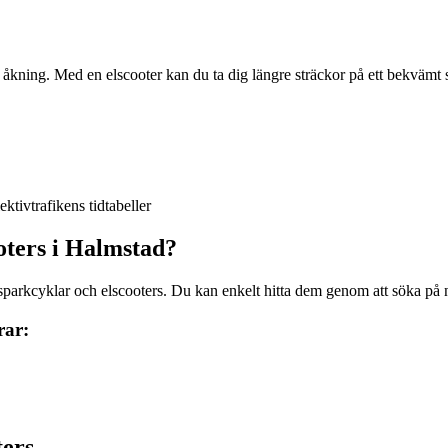
kning. Med en elscooter kan du ta dig längre sträckor på ett bekvämt sät
ektivtrafikens tidtabeller
oters i Halmstad?
sparkcyklar och elscooters. Du kan enkelt hitta dem genom att söka på nä
rar:
ters