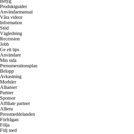
Betyg
Produktguider
Användarmanual
Våra videor
Information
Stöd
Vägledning
Recension
Jobb
Ge ett tips
Användare
Min sida
Prenumerationsplan
Belopp
Avkastning
Moduler
Allianser
Partner
Sponsor
Affiliate partner
Alliera
Pressmeddelanden
Förfrågan
Följa
Följ med